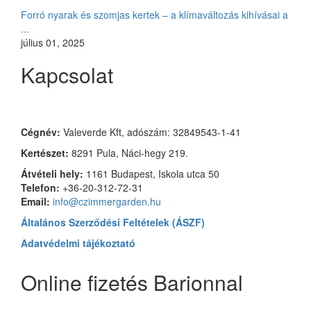
Forró nyarak és szomjas kertek – a klímaváltozás kihívásai a
...
július 01, 2025
Kapcsolat
Czimmer Garden
Cégnév:
Valeverde Kft, adószám: 32849543-1-41
Kertészet:
8291 Pula, Náci-hegy 219.
Átvételi hely:
1161 Budapest, Iskola utca 50
Telefon:
+36-20-312-72-31
Email:
info@czimmergarden.hu
Általános Szerződési Feltételek (ÁSZF)
Adatvédelmi tájékoztató
Online fizetés Barionnal