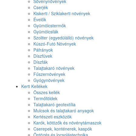
Sövénynövények
Cserjék
Kiskerti / Sziklakerti növények
Évelők
Gyümölcstermők
Gyümölcsfák
Szoliter (egyedülálló) növények
Kúszó-Futó Növények
Páfrányok
Díszfüvek
Díszfák
Talajtakaró növények
Fűszernövények
Gyógynövények
Kerti Kellékek
Összes kellék
Termőföldek
Talajtakaró geotextília
Mulcsok és talajtakaró anyagok
Kertészeti eszközök
Karók, kötözők és növénytámaszok
Cserepek, konténerek, kaspók
Öntözés és locsolástechnika