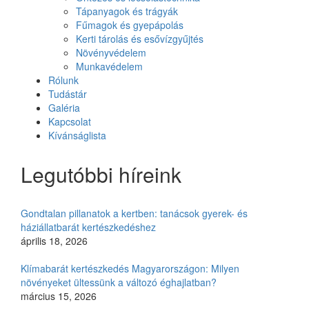
Tápanyagok és trágyák
Fűmagok és gyepápolás
Kerti tárolás és esővízgyűjtés
Növényvédelem
Munkavédelem
Rólunk
Tudástár
Galéria
Kapcsolat
Kívánságlista
Legutóbbi híreink
Gondtalan pillanatok a kertben: tanácsok gyerek- és
háziállatbarát kertészkedéshez
április 18, 2026
Klímabarát kertészkedés Magyarországon: Milyen
növényeket ültessünk a változó éghajlatban?
március 15, 2026