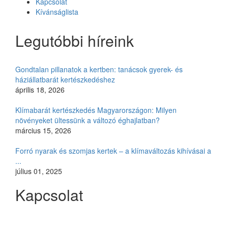
Kapcsolat
Kívánságlista
Legutóbbi híreink
Gondtalan pillanatok a kertben: tanácsok gyerek- és
háziállatbarát kertészkedéshez
április 18, 2026
Klímabarát kertészkedés Magyarországon: Milyen
növényeket ültessünk a változó éghajlatban?
március 15, 2026
Forró nyarak és szomjas kertek – a klímaváltozás kihívásai a
...
július 01, 2025
Kapcsolat
Czimmer Garden