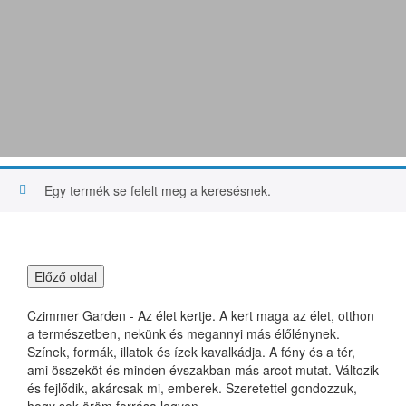
Mulcsok és talajtakaró
anyagok
Egy termék se felelt meg a keresésnek.
Czimmer Garden - Az élet kertje. A kert maga az élet, otthon
a természetben, nekünk és megannyi más élőlénynek.
Színek, formák, illatok és ízek kavalkádja. A fény és a tér,
ami összeköt és minden évszakban más arcot mutat. Változik
és fejlődik, akárcsak mi, emberek. Szeretettel gondozzuk,