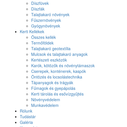
Díszfüvek
Díszfák
Talajtakaró növények
Fűszernövények
Gyógynövények
Kerti Kellékek
Összes kellék
Termőföldek
Talajtakaró geotextília
Mulcsok és talajtakaró anyagok
Kertészeti eszközök
Karók, kötözők és növénytámaszok
Cserepek, konténerek, kaspók
Öntözés és locsolástechnika
Tápanyagok és trágyák
Fűmagok és gyepápolás
Kerti tárolás és esővízgyűjtés
Növényvédelem
Munkavédelem
Rólunk
Tudástár
Galéria