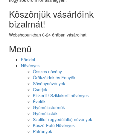
hogy sok öröm forrása legyen.
Köszönjük vásárlóink
bizalmát!
Webshopunkban 0-24 órában vásárolhat.
Menü
Főoldal
Növények
Összes növény
Örökzöldek és Fenyők
Sövénynövények
Cserjék
Kiskerti / Sziklakerti növények
Évelők
Gyümölcstermők
Gyümölcsfák
Szoliter (egyedülálló) növények
Kúszó-Futó Növények
Páfrányok