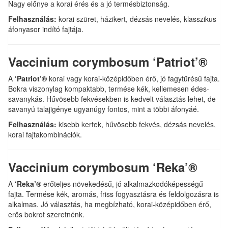
Nagy előnye a korai érés és a jó termésbiztonság.
Felhasználás:
korai szüret, házikert, dézsás nevelés, klasszikus
áfonyasor indító fajtája.
Vaccinium corymbosum ‘Patriot’®
A
‘Patriot’®
korai vagy korai-középidőben érő, jó fagytűrésű fajta.
Bokra viszonylag kompaktabb, termése kék, kellemesen édes-
savanykás. Hűvösebb fekvésekben is kedvelt választás lehet, de
savanyú talajigénye ugyanúgy fontos, mint a többi áfonyáé.
Felhasználás:
kisebb kertek, hűvösebb fekvés, dézsás nevelés,
korai fajtakombinációk.
Vaccinium corymbosum ‘Reka’®
A
‘Reka’®
erőteljes növekedésű, jó alkalmazkodóképességű
fajta. Termése kék, aromás, friss fogyasztásra és feldolgozásra is
alkalmas. Jó választás, ha megbízható, korai-középidőben érő,
erős bokrot szeretnénk.