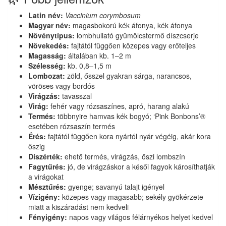
Latin név:
Vaccinium corymbosum
Magyar név:
magasbokorú kék áfonya, kék áfonya
Növénytípus:
lombhullató gyümölcstermő díszcserje
Növekedés:
fajtától függően közepes vagy erőteljes
Magasság:
általában kb. 1–2 m
Szélesség:
kb. 0,8–1,5 m
Lombozat:
zöld, ősszel gyakran sárga, narancsos,
vöröses vagy bordós
Virágzás:
tavasszal
Virág:
fehér vagy rózsaszínes, apró, harang alakú
Termés:
többnyire hamvas kék bogyó; ‘Pink Bonbons’®
esetében rózsaszín termés
Érés:
fajtától függően kora nyártól nyár végéig, akár kora
őszig
Díszérték:
ehető termés, virágzás, őszi lombszín
Fagytűrés:
jó, de virágzáskor a késői fagyok károsíthatják
a virágokat
Mésztűrés:
gyenge; savanyú talajt igényel
Vízigény:
közepes vagy magasabb; sekély gyökérzete
miatt a kiszáradást nem kedveli
Fényigény:
napos vagy világos félárnyékos helyet kedvel