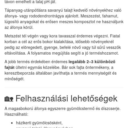
távon emelheti a talaj pH-ját.
Tápanyag-utánpótlásra savanyú talajt kedvelő növényekhez való
áfonya- vagy rododendrontrágya ajánlott. Meszezést, fahamut,
lúgosító anyagokat és erősen meszes komposztot ne használjunk
az áfonya körül.
Metszést tél végén vagy kora tavasszal érdemes végezni. Fiatal
korban a cél az erős bokor kialakítása, idősebb növényeknél
pedig az elöregedett, gyenge, befelé növő vagy túl sűrű vesszők
eltávolítása. A folyamatos megújítás segíti a jó terméshozamot.
A jobb termés érdekében érdemes
legalább 2–3 különböző
fajtát
ültetni egymás közelébe. Bár sok fajta öntermékeny, a
keresztbeporzás általában javíthatja a termés mennyiségét és
minőségét.
🏡 Felhasználási lehetőségek
A magasbokorú áfonya egyszerre gyümölcstermő és díszcserje.
Használható:
házikerti gyümölcsösként,