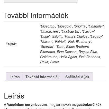
cm
mennyiség
További információk
'Bluecrop', 'Bluegold', 'Brigitta', 'Chandler',
'Chanticleer', 'Coctrau BE', 'Darrow',
'Duke', 'Elliott',, 'Hana's Choice', 'Legacy',
'Nelson', 'Patriot', 'Pink Blueberry',
Fajták:
'Spartan', 'Toro', Blues Brothers,
Blueroma, Blue Dessert, Brigitta Blue,
Goldtraube, Hello Again, Pink Bonbons,
Reka, Sierra
Leírás
További információk
Szállítási díjak
Leírás
A
Vaccinium corymbosum
, magyar nevén
magasbokorú kék