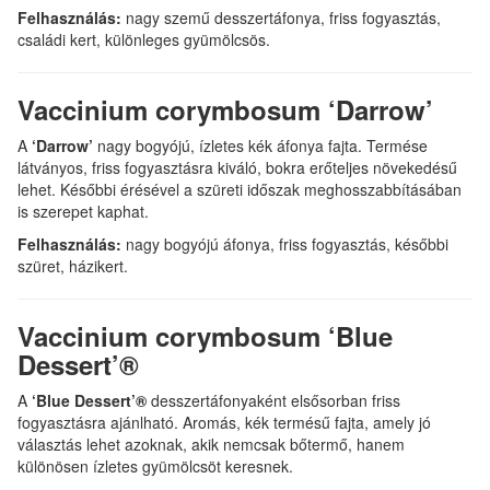
Felhasználás:
nagy szemű desszertáfonya, friss fogyasztás,
családi kert, különleges gyümölcsös.
Vaccinium corymbosum ‘Darrow’
A
‘Darrow’
nagy bogyójú, ízletes kék áfonya fajta. Termése
látványos, friss fogyasztásra kiváló, bokra erőteljes növekedésű
lehet. Későbbi érésével a szüreti időszak meghosszabbításában
is szerepet kaphat.
Felhasználás:
nagy bogyójú áfonya, friss fogyasztás, későbbi
szüret, házikert.
Vaccinium corymbosum ‘Blue
Dessert’®
A
‘Blue Dessert’®
desszertáfonyaként elsősorban friss
fogyasztásra ajánlható. Aromás, kék termésű fajta, amely jó
választás lehet azoknak, akik nemcsak bőtermő, hanem
különösen ízletes gyümölcsöt keresnek.