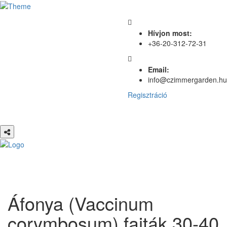
Hívjon most:
+36-20-312-72-31
Email:
info@czimmergarden.hu
Regisztráció
Áfonya (Vaccinum
corymbosum) fajták 30-40