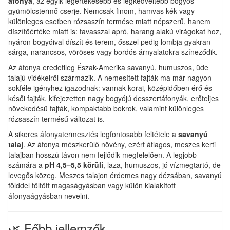
áfonya
, az egyik legértékesebb és legkedveltebb bogyós
gyümölcstermő cserje. Nemcsak finom, hamvas kék vagy
különleges esetben rózsaszín termése miatt népszerű, hanem
díszítőértéke miatt is: tavasszal apró, harang alakú virágokat hoz,
nyáron bogyóival díszít és terem, ősszel pedig lombja gyakran
sárga, narancsos, vöröses vagy bordós árnyalatokra színeződik.
Az áfonya eredetileg Észak-Amerika savanyú, humuszos, üde
talajú vidékeiről származik. A nemesített fajták ma már nagyon
sokféle igényhez igazodnak: vannak korai, középidőben érő és
késői fajták, kifejezetten nagy bogyójú desszertáfonyák, erőteljes
növekedésű fajták, kompaktabb bokrok, valamint különleges
rózsaszín termésű változat is.
A sikeres áfonyatermesztés legfontosabb feltétele a
savanyú
talaj
. Az áfonya mészkerülő növény, ezért átlagos, meszes kerti
talajban hosszú távon nem fejlődik megfelelően. A legjobb
számára a
pH 4,5–5,5 körüli
, laza, humuszos, jó vízmegtartó, de
levegős közeg. Meszes talajon érdemes nagy dézsában, savanyú
földdel töltött magaságyásban vagy külön kialakított
áfonyaágyásban nevelni.
🌿 Főbb jellemzők