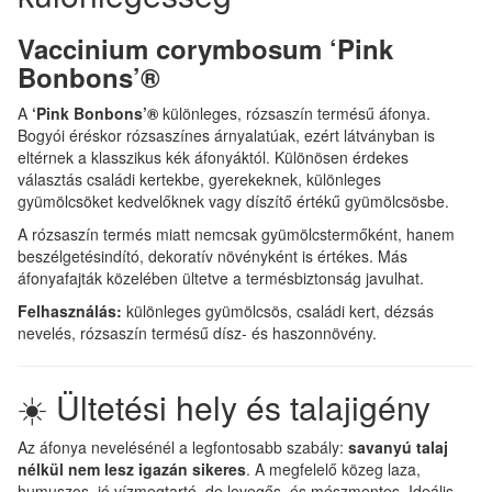
Vaccinium corymbosum ‘Pink
Bonbons’®
A
‘Pink Bonbons’®
különleges, rózsaszín termésű áfonya.
Bogyói éréskor rózsaszínes árnyalatúak, ezért látványban is
eltérnek a klasszikus kék áfonyáktól. Különösen érdekes
választás családi kertekbe, gyerekeknek, különleges
gyümölcsöket kedvelőknek vagy díszítő értékű gyümölcsösbe.
A rózsaszín termés miatt nemcsak gyümölcstermőként, hanem
beszélgetésindító, dekoratív növényként is értékes. Más
áfonyafajták közelében ültetve a termésbiztonság javulhat.
Felhasználás:
különleges gyümölcsös, családi kert, dézsás
nevelés, rózsaszín termésű dísz- és haszonnövény.
☀️ Ültetési hely és talajigény
Az áfonya nevelésénél a legfontosabb szabály:
savanyú talaj
nélkül nem lesz igazán sikeres
. A megfelelő közeg laza,
humuszos, jó vízmegtartó, de levegős, és mészmentes. Ideális