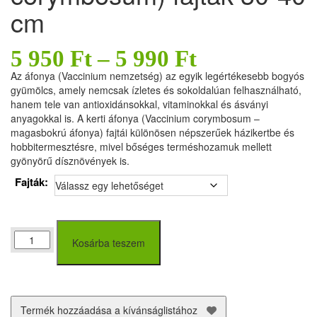
cm
5 950
Ft
–
5 990
Ft
Az áfonya (Vaccinium nemzetség) az egyik legértékesebb bogyós
gyümölcs, amely nemcsak ízletes és sokoldalúan felhasználható,
hanem tele van antioxidánsokkal, vitaminokkal és ásványi
anyagokkal is. A kerti áfonya (Vaccinium corymbosum –
magasbokrú áfonya) fajtái különösen népszerűek házikertbe és
hobbitermesztésre, mivel bőséges terméshozamuk mellett
gyönyörű dísznövények is.
Fajták:
Áfonya
Kosárba teszem
(Vaccinum
corymbosum)
fajták
30-
40
Termék hozzáadása a kívánságlistához