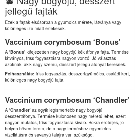
🫐 Nagy bogyójú, desszert
jellegű fajták
Ezek a fajták elsősorban a gyümölcs mérete, látványa vagy
különleges íze miatt értékesek.
Vaccinium corymbosum ‘Bonus’
A
‘Bonus’
kifejezetten nagy bogyójú kék áfonya fajta. Termése
látványos, friss fogyasztásra nagyon vonzó. Jó választás
azoknak, akik nagy szemű, desszert jellegű áfonyát keresnek.
Felhasználás:
friss fogyasztás, desszertgyümölcs, családi kert,
különleges nagy bogyójú fajta.
Vaccinium corymbosum ‘Chandler’
A
‘Chandler’
az egyik legismertebb nagy bogyójú
desszertáfonya. Termése különösen nagy méretű lehet, ezért
nagyon mutatós, friss fogyasztásra kiváló. Bokra erőteljes, jó
helyen bőven terem, de a nagy terméshez egyenletes
vízellátásra és savanyú talajra van szüksége.