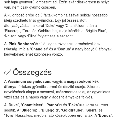
sok fajta gyönyörű lombszínt ad. Ezért akár díszkertben is helye
van, nem csak gyümölcsösben.
A különböző érési idejű fajták kombinálásával sokkal hosszabb
ideig szedhető friss gyümölcs. Egy jól összeállított
áfonyaágyásban a korai ‘Duke’ vagy ‘Chanticleer’ után a
‘Bluecrop’, ‘Toro’ és ‘Goldtraube’, majd később a ‘Brigitta Blue’,
‘Nelson’ vagy ‘Elliot’ folytathatja a szezont.
A
‘Pink Bonbons’®
különleges rózsaszín termésével igazi
ritkaság, míg a
‘Chandler’
és a
‘Bonus’
a nagy bogyójú áfonyák
kedvelőinek lehet különösen vonzó.
✅ Összegzés
A
Vaccinium corymbosum
, vagyis a
magasbokorú kék
áfonya
, értékes gyümölcstermő és díszítő cserje. Sikeres
nevelésének alapja a savanyú, mészmentes talaj, az egyenletes
vízellátás és a napos vagy világos félárnyékos fekvés.
A
‘Duke’
,
‘Chanticleer’
,
‘Patriot’®
és
‘Reka’®
a korai szüretet
segítik. A
‘Bluecrop’
,
‘Bluegold’
,
‘Goldtraube’
,
‘Sierra’
és
‘Toro’
klasszikus, megbízható középidőben érő fajták. A
‘Bonus’
,