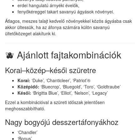
erdei hangulatú árnyéki évelők,
fenyőkéreggel takart savanyú ágyások növényei.
Átlagos, meszes talajt kedvelő növényekkel közös ágyásba csak
akkor ültessük, ha az áfonya számára külön savanyú
ültetőközeget alakítunk ki.
🫐 Ajánlott fajtakombinációk
Korai–közép–késői szüretre
Korai:
‘Duke’, ‘Chanticleer’, ‘Patriot’®
Középidő:
‘Bluecrop’, ‘Bluegold’, ‘Toro’, ‘Goldtraube’
Késői:
‘Brigitta Blue’, ‘Elliot’, ‘Nelson’, ‘Legacy’
Ezzel a kombinációval a szüreti időszak jelentősen
meghosszabbítható.
Nagy bogyójú desszertáfonyákhoz
‘Chandler’
‘Bonus’