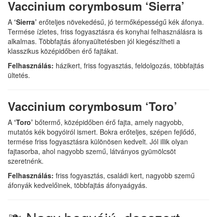
Vaccinium corymbosum ‘Sierra’
A
‘Sierra’
erőteljes növekedésű, jó termőképességű kék áfonya.
Termése ízletes, friss fogyasztásra és konyhai felhasználásra is
alkalmas. Többfajtás áfonyaültetésben jól kiegészítheti a
klasszikus középidőben érő fajtákat.
Felhasználás:
házikert, friss fogyasztás, feldolgozás, többfajtás
ültetés.
Vaccinium corymbosum ‘Toro’
A
‘Toro’
bőtermő, középidőben érő fajta, amely nagyobb,
mutatós kék bogyóiról ismert. Bokra erőteljes, szépen fejlődő,
termése friss fogyasztásra különösen kedvelt. Jól illik olyan
fajtasorba, ahol nagyobb szemű, látványos gyümölcsöt
szeretnénk.
Felhasználás:
friss fogyasztás, családi kert, nagyobb szemű
áfonyák kedvelőinek, többfajtás áfonyaágyás.