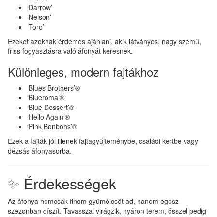
‘Darrow’
‘Nelson’
‘Toro’
Ezeket azoknak érdemes ajánlani, akik látványos, nagy szemű,
friss fogyasztásra való áfonyát keresnek.
Különleges, modern fajtákhoz
‘Blues Brothers’®
‘Blueroma’®
‘Blue Dessert’®
‘Hello Again’®
‘Pink Bonbons’®
Ezek a fajták jól illenek fajtagyűjteménybe, családi kertbe vagy
dézsás áfonyasorba.
✨ Érdekességek
Az áfonya nemcsak finom gyümölcsöt ad, hanem egész
szezonban díszít. Tavasszal virágzik, nyáron terem, ősszel pedig