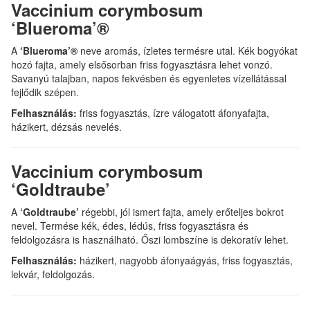
Vaccinium corymbosum
‘Blueroma’®
A
‘Blueroma’®
neve aromás, ízletes termésre utal. Kék bogyókat
hozó fajta, amely elsősorban friss fogyasztásra lehet vonzó.
Savanyú talajban, napos fekvésben és egyenletes vízellátással
fejlődik szépen.
Felhasználás:
friss fogyasztás, ízre válogatott áfonyafajta,
házikert, dézsás nevelés.
Vaccinium corymbosum
‘Goldtraube’
A
‘Goldtraube’
régebbi, jól ismert fajta, amely erőteljes bokrot
nevel. Termése kék, édes, lédús, friss fogyasztásra és
feldolgozásra is használható. Őszi lombszíne is dekoratív lehet.
Felhasználás:
házikert, nagyobb áfonyaágyás, friss fogyasztás,
lekvár, feldolgozás.