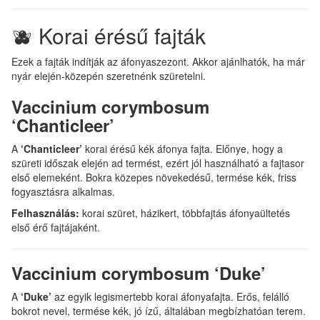
🫐 Korai érésű fajták
Ezek a fajták indítják az áfonyaszezont. Akkor ajánlhatók, ha már
nyár elején-közepén szeretnénk szüretelni.
Vaccinium corymbosum
‘Chanticleer’
A
‘Chanticleer’
korai érésű kék áfonya fajta. Előnye, hogy a
szüreti időszak elején ad termést, ezért jól használható a fajtasor
első elemeként. Bokra közepes növekedésű, termése kék, friss
fogyasztásra alkalmas.
Felhasználás:
korai szüret, házikert, többfajtás áfonyaültetés
első érő fajtájaként.
Vaccinium corymbosum ‘Duke’
A
‘Duke’
az egyik legismertebb korai áfonyafajta. Erős, felálló
bokrot nevel, termése kék, jó ízű, általában megbízhatóan terem.