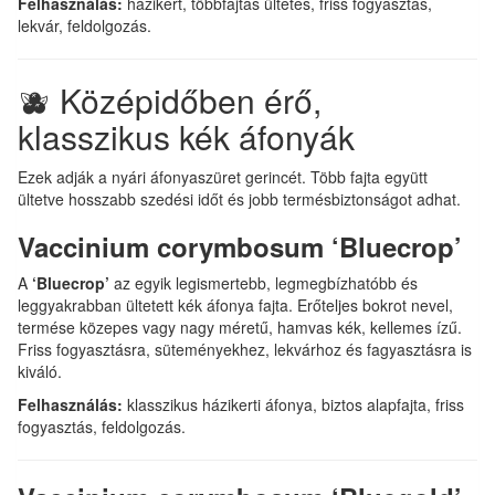
Felhasználás:
házikert, többfajtás ültetés, friss fogyasztás,
lekvár, feldolgozás.
🫐 Középidőben érő,
klasszikus kék áfonyák
Ezek adják a nyári áfonyaszüret gerincét. Több fajta együtt
ültetve hosszabb szedési időt és jobb termésbiztonságot adhat.
Vaccinium corymbosum ‘Bluecrop’
A
‘Bluecrop’
az egyik legismertebb, legmegbízhatóbb és
leggyakrabban ültetett kék áfonya fajta. Erőteljes bokrot nevel,
termése közepes vagy nagy méretű, hamvas kék, kellemes ízű.
Friss fogyasztásra, süteményekhez, lekvárhoz és fagyasztásra is
kiváló.
Felhasználás:
klasszikus házikerti áfonya, biztos alapfajta, friss
fogyasztás, feldolgozás.