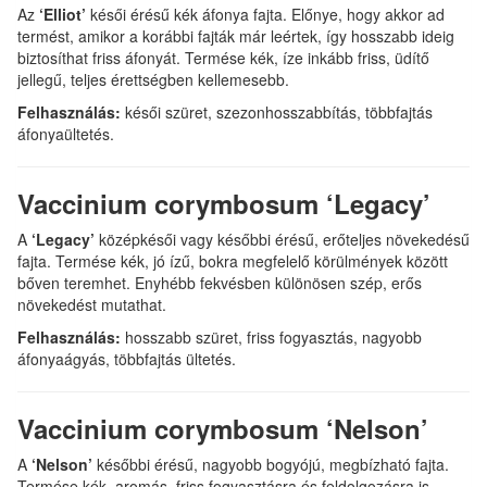
Az
‘Elliot’
késői érésű kék áfonya fajta. Előnye, hogy akkor ad
termést, amikor a korábbi fajták már leértek, így hosszabb ideig
biztosíthat friss áfonyát. Termése kék, íze inkább friss, üdítő
jellegű, teljes érettségben kellemesebb.
Felhasználás:
késői szüret, szezonhosszabbítás, többfajtás
áfonyaültetés.
Vaccinium corymbosum ‘Legacy’
A
‘Legacy’
középkésői vagy későbbi érésű, erőteljes növekedésű
fajta. Termése kék, jó ízű, bokra megfelelő körülmények között
bőven teremhet. Enyhébb fekvésben különösen szép, erős
növekedést mutathat.
Felhasználás:
hosszabb szüret, friss fogyasztás, nagyobb
áfonyaágyás, többfajtás ültetés.
Vaccinium corymbosum ‘Nelson’
A
‘Nelson’
későbbi érésű, nagyobb bogyójú, megbízható fajta.
Termése kék, aromás, friss fogyasztásra és feldolgozásra is