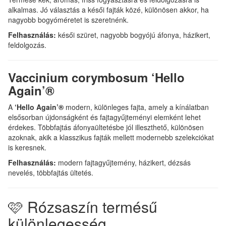
alkalmas. Jó választás a késői fajták közé, különösen akkor, ha
nagyobb bogyóméretet is szeretnénk.
Felhasználás:
késői szüret, nagyobb bogyójú áfonya, házikert,
feldolgozás.
Vaccinium corymbosum ‘Hello
Again’®
A
‘Hello Again’®
modern, különleges fajta, amely a kínálatban
elsősorban újdonságként és fajtagyűjteményi elemként lehet
érdekes. Többfajtás áfonyaültetésbe jól illeszthető, különösen
azoknak, akik a klasszikus fajták mellett modernebb szelekciókat
is keresnek.
Felhasználás:
modern fajtagyűjtemény, házikert, dézsás
nevelés, többfajtás ültetés.
🩷 Rózsaszín termésű
különlegesség