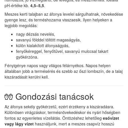
pH-értéke kb.
4,5–5,5
.
Meszes kerti talajban az áfonya levelei sárgulhatnak, növekedése
gyenge lesz, és terméshozama visszaesik. Ilyen helyeken a
legjobb megoldás:
nagy dézsás nevelés,
savanyú földdel töltött magaságyás,
külön kialakított áfonyaágyás,
fenyőkéreggel, fenyőtűvel, savanyú mulccsal takart
gyökérzóna.
Fényigénye napos vagy világos félárnyékos. Napos helyen
általában jobb a termésérés és szebb az őszi lombszín, de a talaj
kiszáradását kerülni kell.
🧤 Gondozási tanácsok
Az áfonya sekély gyökérzetű, ezért érzékeny a kiszáradásra.
Különösen virágzáskor, termésnövekedéskor és nyári hőségben
fontos az egyenletes vízellátás. Öntözéshez lehetőleg
esővizet
vagy lágy vizet
használjunk, mert a meszes csapvíz hosszú