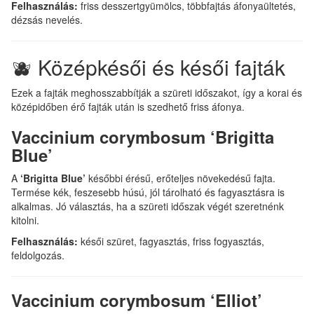
Felhasználás:
friss desszertgyümölcs, többfajtás áfonyaültetés,
dézsás nevelés.
🫐 Középkésői és késői fajták
Ezek a fajták meghosszabbítják a szüreti időszakot, így a korai és
középidőben érő fajták után is szedhető friss áfonya.
Vaccinium corymbosum ‘Brigitta
Blue’
A
‘Brigitta Blue’
későbbi érésű, erőteljes növekedésű fajta.
Termése kék, feszesebb húsú, jól tárolható és fagyasztásra is
alkalmas. Jó választás, ha a szüreti időszak végét szeretnénk
kitolni.
Felhasználás:
késői szüret, fagyasztás, friss fogyasztás,
feldolgozás.
Vaccinium corymbosum ‘Elliot’