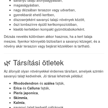
savanyú talajú áfonyaágyásban,
magaságyásban,
nagy dézsában teraszon vagy udvarban,
gyerekbarát ehető kertben,
díszcserjeként savanyú talajú növények között,
őszi lombszínre épülő kertkompozícióban,
kisebb kertekben kompakt gyümölcsbokorként.
Dézsás nevelés különösen akkor hasznos, ha a kert talaja
meszes. Ilyenkor könnyebb biztosítani a savanyú közeget, és a
növény akár teraszon vagy bejárat közelében is tartható.
🌿 Társítási ötletek
Az áfonyát olyan növényekkel érdemes társítani, amelyek szintén
savanyú talajt kedvelnek. Jó társai lehetnek például:
Rhododendron
és
azálea
fajták,
Erica
és
Calluna
fajták,
Pieris japonica
,
Skimmia
,
Kalmia
,
savanyú talajt kedvelő páfrányok,