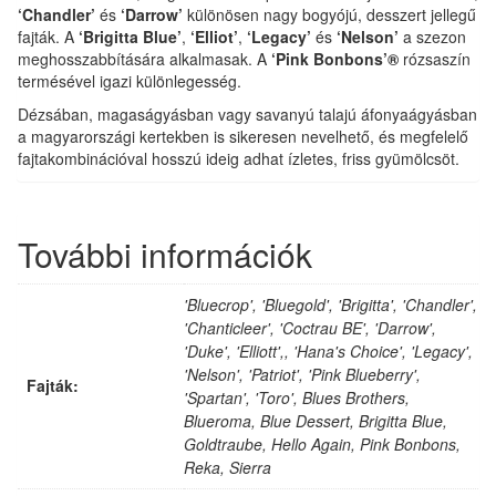
‘Chandler’
és
‘Darrow’
különösen nagy bogyójú, desszert jellegű
fajták. A
‘Brigitta Blue’
,
‘Elliot’
,
‘Legacy’
és
‘Nelson’
a szezon
meghosszabbítására alkalmasak. A
‘Pink Bonbons’®
rózsaszín
termésével igazi különlegesség.
Dézsában, magaságyásban vagy savanyú talajú áfonyaágyásban
a magyarországi kertekben is sikeresen nevelhető, és megfelelő
fajtakombinációval hosszú ideig adhat ízletes, friss gyümölcsöt.
További információk
'Bluecrop', 'Bluegold', 'Brigitta', 'Chandler',
'Chanticleer', 'Coctrau BE', 'Darrow',
'Duke', 'Elliott',, 'Hana's Choice', 'Legacy',
'Nelson', 'Patriot', 'Pink Blueberry',
Fajták:
'Spartan', 'Toro', Blues Brothers,
Blueroma, Blue Dessert, Brigitta Blue,
Goldtraube, Hello Again, Pink Bonbons,
Reka, Sierra