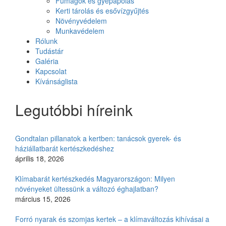
Fűmagok és gyepápolás
Kerti tárolás és esővízgyűjtés
Növényvédelem
Munkavédelem
Rólunk
Tudástár
Galéria
Kapcsolat
Kívánságlista
Legutóbbi híreink
Gondtalan pillanatok a kertben: tanácsok gyerek- és
háziállatbarát kertészkedéshez
április 18, 2026
Klímabarát kertészkedés Magyarországon: Milyen
növényeket ültessünk a változó éghajlatban?
március 15, 2026
Forró nyarak és szomjas kertek – a klímaváltozás kihívásai a