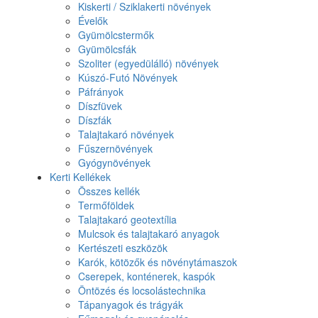
Kiskerti / Sziklakerti növények
Évelők
Gyümölcstermők
Gyümölcsfák
Szoliter (egyedülálló) növények
Kúszó-Futó Növények
Páfrányok
Díszfüvek
Díszfák
Talajtakaró növények
Fűszernövények
Gyógynövények
Kerti Kellékek
Összes kellék
Termőföldek
Talajtakaró geotextília
Mulcsok és talajtakaró anyagok
Kertészeti eszközök
Karók, kötözők és növénytámaszok
Cserepek, konténerek, kaspók
Öntözés és locsolástechnika
Tápanyagok és trágyák