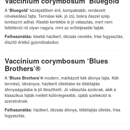
Vaccinium corymbosum ‘Bluegold’
A
‘Bluegold’
középidőben érő, kompaktabb, rendezett
növekedésű fajta. Termése kék, jó ízű, bokra ősszel szép
lombszínt adhat. Kisebb kertekbe is jó választás, mert nem
feltétlenül nő olyan nagyra, mint az erőteljesebb fajták.
Felhasználás:
kisebb házikert, dézsás nevelés, friss fogyasztás,
díszítő értékű gyümölcsbokor.
Vaccinium corymbosum ‘Blues
Brothers’®
A
‘Blues Brothers’®
modern, márkázott kék áfonya fajta. Kék
termésű, látványos, házikerti ültetésbe és többfajtás
áfonyaágyásba is jól illeszthető. Jó választás azoknak, akik a
klasszikus fajták mellett különlegesebb, újabb szelekciót is
szeretnének.
Felhasználás:
házikert, dézsás áfonya, többfajtás ültetés, friss
fogyasztás.