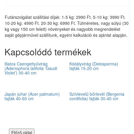
Futárszolgálat szállítási díjak: 1-5 kg: 2990 Ft. 5-10 kg: 3990 Ft.
10-20 kg: 4990 Ft. 20-30 kg: 6990 Ft. Túlméretes, nagy súlyú (30
kg vagy 150 cm felett) növényeket és nagyobb megrendelést
saját gépjárművel szállítunk, egyéni kalkuláció és ajánlat alapján.
Kapcsolódó termékek
Illatos Csengettyűvirág
Kistályvirág (Delosperma)
(Adenophora latifolia ‘Gaudi
fajták 15-20 cm
Violet’) 30-40 cm
Japán juhar (Acer palmatum)
Szívlevelű bőrlevél (Bergenia
fajták 40-60 cm
cordifolia) fajták 30-40 cm