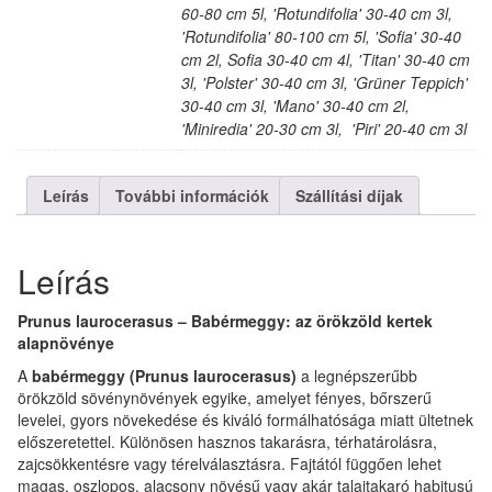
60-80 cm 5l, 'Rotundifolia' 30-40 cm 3l,
'Rotundifolia' 80-100 cm 5l, 'Sofia' 30-40
cm 2l, Sofia 30-40 cm 4l, 'Titan' 30-40 cm
3l, 'Polster' 30-40 cm 3l, 'Grüner Teppich'
30-40 cm 3l, 'Mano' 30-40 cm 2l,
'Miniredia' 20-30 cm 3l, 'Piri' 20-40 cm 3l
Leírás
További információk
Szállítási díjak
Leírás
Prunus laurocerasus – Babérmeggy: az örökzöld kertek
alapnövénye
A
babérmeggy (Prunus laurocerasus)
a legnépszerűbb
örökzöld sövénynövények egyike, amelyet fényes, bőrszerű
levelei, gyors növekedése és kiváló formálhatósága miatt ültetnek
előszeretettel. Különösen hasznos takarásra, térhatárolásra,
zajcsökkentésre vagy térelválasztásra. Fajtától függően lehet
magas, oszlopos, alacsony növésű vagy akár talajtakaró habitusú