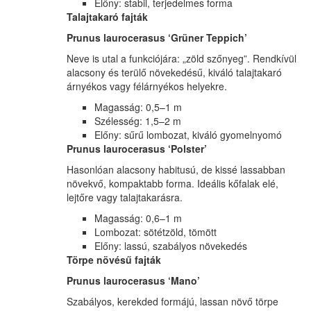
Előny: stabil, terjedelmes forma
Talajtakaró fajták
Prunus laurocerasus ‘Grüner Teppich’
Neve is utal a funkciójára: „zöld szőnyeg”. Rendkívül
alacsony és terülő növekedésű, kiváló talajtakaró
árnyékos vagy félárnyékos helyekre.
Magasság: 0,5–1 m
Szélesség: 1,5–2 m
Előny: sűrű lombozat, kiváló gyomelnyomó
Prunus laurocerasus ‘Polster’
Hasonlóan alacsony habitusú, de kissé lassabban
növekvő, kompaktabb forma. Ideális kőfalak elé,
lejtőre vagy talajtakarásra.
Magasság: 0,6–1 m
Lombozat: sötétzöld, tömött
Előny: lassú, szabályos növekedés
Törpe növésű fajták
Prunus laurocerasus ‘Mano’
Szabályos, kerekded formájú, lassan növő törpe