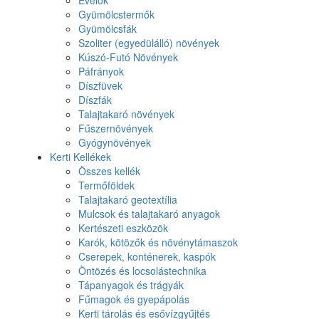
Gyümölcstermők
Gyümölcsfák
Szoliter (egyedülálló) növények
Kúszó-Futó Növények
Páfrányok
Díszfüvek
Díszfák
Talajtakaró növények
Fűszernövények
Gyógynövények
Kerti Kellékek
Összes kellék
Termőföldek
Talajtakaró geotextília
Mulcsok és talajtakaró anyagok
Kertészeti eszközök
Karók, kötözők és növénytámaszok
Cserepek, konténerek, kaspók
Öntözés és locsolástechnika
Tápanyagok és trágyák
Fűmagok és gyepápolás
Kerti tárolás és esővízgyűjtés