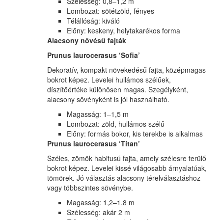
Szélesség: 0,8–1,2 m
Lombozat: sötétzöld, fényes
Télállóság: kiváló
Előny: keskeny, helytakarékos forma
Alacsony növésű fajták
Prunus laurocerasus ‘Sofia’
Dekoratív, kompakt növekedésű fajta, középmagas
bokrot képez. Levelei hullámos szélűek,
díszítőértéke különösen magas. Szegélyként,
alacsony sövényként is jól használható.
Magasság: 1–1,5 m
Lombozat: zöld, hullámos szélű
Előny: formás bokor, kis terekbe is alkalmas
Prunus laurocerasus ‘Titan’
Széles, zömök habitusú fajta, amely szélesre terülő
bokrot képez. Levelei kissé világosabb árnyalatúak,
tömörek. Jó választás alacsony térelválasztáshoz
vagy többszintes sövénybe.
Magasság: 1,2–1,8 m
Szélesség: akár 2 m