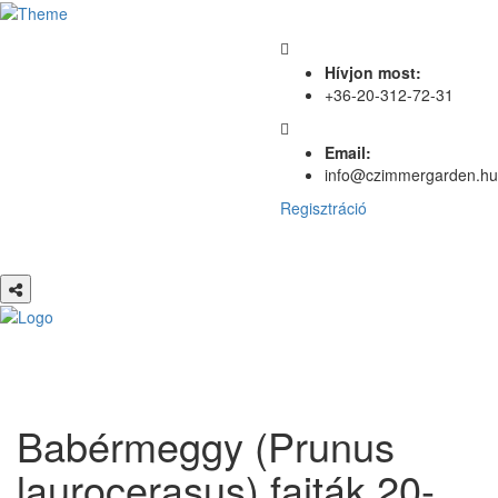
Hívjon most:
+36-20-312-72-31
Email:
info@czimmergarden.hu
Regisztráció
Babérmeggy (Prunus
laurocerasus) fajták 20-