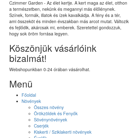
Czimmer Garden - Az élet kertje. A kert maga az élet, otthon
a természetben, nekünk és megannyi más élőlénynek.
Színek, formák, illatok és ízek kavalkádja. A fény és a tér,
ami összeköt és minden évszakban más arcot mutat. Változik
és fejlődik, akárcsak mi, emberek. Szeretettel gondozzuk,
hogy sok öröm forrása legyen.
Köszönjük vásárlóink
bizalmát!
Webshopunkban 0-24 órában vásárolhat.
Menü
Főoldal
Növények
Összes növény
Örökzöldek és Fenyők
Sövénynövények
Cserjék
Kiskerti / Sziklakerti növények
Évelők