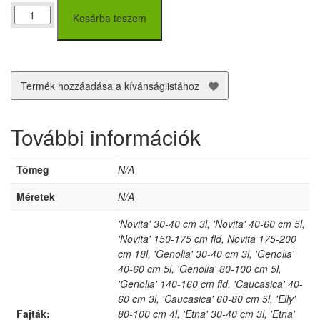
Babérmeggy
Kosárba teszem
(Prunus
laurocerasus)
fajták
20-
200
Termék hozzáadása a kívánságlistához
cm
mennyiség
További információk
Tömeg
N/A
Méretek
N/A
'Novita' 30-40 cm 3l, 'Novita' 40-60 cm 5l,
'Novita' 150-175 cm fld, Novita 175-200
cm 18l, 'Genolia' 30-40 cm 3l, 'Genolia'
40-60 cm 5l, 'Genolia' 80-100 cm 5l,
'Genolia' 140-160 cm fld, 'Caucasica' 40-
60 cm 3l, 'Caucasica' 60-80 cm 5l, 'Elly'
Fajták:
80-100 cm 4l, 'Etna' 30-40 cm 3l, 'Etna'