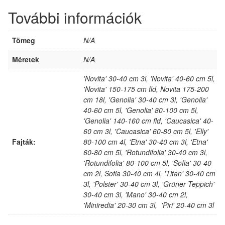
További információk
Tömeg
N/A
Méretek
N/A
'Novita' 30-40 cm 3l, 'Novita' 40-60 cm 5l,
'Novita' 150-175 cm fld, Novita 175-200
cm 18l, 'Genolia' 30-40 cm 3l, 'Genolia'
40-60 cm 5l, 'Genolia' 80-100 cm 5l,
'Genolia' 140-160 cm fld, 'Caucasica' 40-
60 cm 3l, 'Caucasica' 60-80 cm 5l, 'Elly'
Fajták:
80-100 cm 4l, 'Etna' 30-40 cm 3l, 'Etna'
60-80 cm 5l, 'Rotundifolia' 30-40 cm 3l,
'Rotundifolia' 80-100 cm 5l, 'Sofia' 30-40
cm 2l, Sofia 30-40 cm 4l, 'Titan' 30-40 cm
3l, 'Polster' 30-40 cm 3l, 'Grüner Teppich'
30-40 cm 3l, 'Mano' 30-40 cm 2l,
'Miniredia' 20-30 cm 3l, 'Piri' 20-40 cm 3l