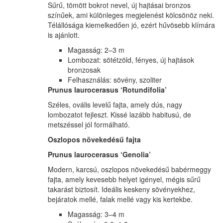
Sűrű, tömött bokrot nevel, új hajtásai bronzos
színűek, ami különleges megjelenést kölcsönöz neki.
Télállósága kiemelkedően jó, ezért hűvösebb klímára
is ajánlott.
Magasság: 2–3 m
Lombozat: sötétzöld, fényes, új hajtások
bronzosak
Felhasználás: sövény, szoliter
Prunus laurocerasus ‘Rotundifolia’
Széles, ovális levelű fajta, amely dús, nagy
lombozatot fejleszt. Kissé lazább habitusú, de
metszéssel jól formálható.
Oszlopos növekedésű fajta
Prunus laurocerasus ‘Genolia’
Modern, karcsú, oszlopos növekedésű babérmeggy
fajta, amely kevesebb helyet igényel, mégis sűrű
takarást biztosít. Ideális keskeny sövényekhez,
bejáratok mellé, falak mellé vagy kis kertekbe.
Magasság: 3–4 m