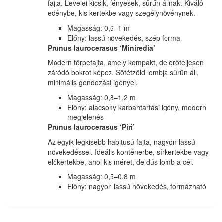
fajta. Levelei kicsik, fényesek, sűrűn állnak. Kiváló
edénybe, kis kertekbe vagy szegélynövénynek.
Magasság: 0,6–1 m
Előny: lassú növekedés, szép forma
Prunus laurocerasus ‘Miniredia’
Modern törpefajta, amely kompakt, de erőteljesen
záródó bokrot képez. Sötétzöld lombja sűrűn áll,
minimális gondozást igényel.
Magasság: 0,8–1,2 m
Előny: alacsony karbantartási igény, modern
megjelenés
Prunus laurocerasus ‘Piri’
Az egyik legkisebb habitusú fajta, nagyon lassú
növekedéssel. Ideális konténerbe, sírkertekbe vagy
előkertekbe, ahol kis méret, de dús lomb a cél.
Magasság: 0,5–0,8 m
Előny: nagyon lassú növekedés, formázható