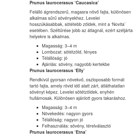
Prunus laurocerasus ‘Caucasica’
Felálló ágrendszerű, magasra növő fajta, különösen
alkalmas sűrű sövényekhez. Levelei
hosszúkásabbak, sötétebb zöldek, mint a ‘Novita’
esetében. Széltűrése jobb az átlagnál, ezért széljárta
helyekre is alkalmas.
Magasság: 3–4 m
Lombozat: sötétzöld, fényes
Télállóság: jó
Ajánlás: sövény, nagyobb kertekbe
Prunus laurocerasus ‘Elly’
Rendkívül gyorsan növekvő, oszloposabb formát
tartó fajta, amely rövid idő alatt zárt, átláthatatlan
sövényt képez. Levelei sötétzöldek, enyhén
hullámosak. Különösen ajánlott gyors takaráshoz.
Magasság: 3–4 m
Növekedés: nagyon gyors
Télállóság: nagyon jó
Felhasználás: sövény, térelválasztó
Prunus laurocerasus ‘Etna’