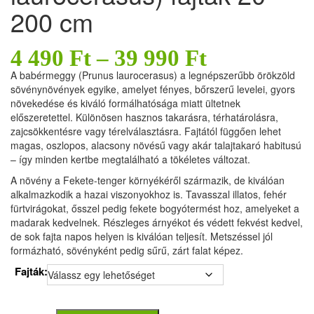
200 cm
4 490
Ft
–
39 990
Ft
A babérmeggy (Prunus laurocerasus) a legnépszerűbb örökzöld
sövénynövények egyike, amelyet fényes, bőrszerű levelei, gyors
növekedése és kiváló formálhatósága miatt ültetnek
előszeretettel. Különösen hasznos takarásra, térhatárolásra,
zajcsökkentésre vagy térelválasztásra. Fajtától függően lehet
magas, oszlopos, alacsony növésű vagy akár talajtakaró habitusú
– így minden kertbe megtalálható a tökéletes változat.
A növény a Fekete-tenger környékéről származik, de kiválóan
alkalmazkodik a hazai viszonyokhoz is. Tavasszal illatos, fehér
fürtvirágokat, ősszel pedig fekete bogyótermést hoz, amelyeket a
madarak kedvelnek. Részleges árnyékot és védett fekvést kedvel,
de sok fajta napos helyen is kiválóan teljesít. Metszéssel jól
formázható, sövényként pedig sűrű, zárt falat képez.
Fajták: