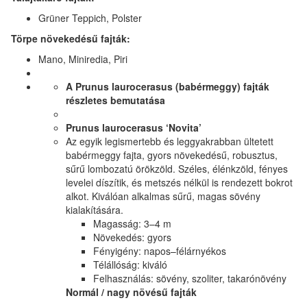
Grüner Teppich, Polster
Törpe növekedésű fajták:
Mano, Miniredia, Piri
A Prunus laurocerasus (babérmeggy) fajták
részletes bemutatása
Prunus laurocerasus ‘Novita’
Az egyik legismertebb és leggyakrabban ültetett
babérmeggy fajta, gyors növekedésű, robusztus,
sűrű lombozatú örökzöld. Széles, élénkzöld, fényes
levelei díszítik, és metszés nélkül is rendezett bokrot
alkot. Kiválóan alkalmas sűrű, magas sövény
kialakítására.
Magasság: 3–4 m
Növekedés: gyors
Fényigény: napos–félárnyékos
Télállóság: kiváló
Felhasználás: sövény, szoliter, takarónövény
Normál / nagy növésű fajták