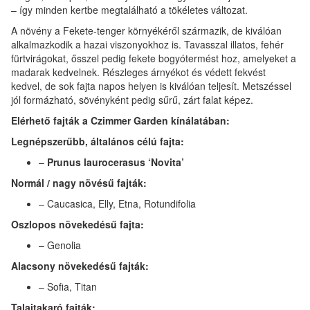
– így minden kertbe megtalálható a tökéletes változat.
A növény a Fekete-tenger környékéről származik, de kiválóan
alkalmazkodik a hazai viszonyokhoz is. Tavasszal illatos, fehér
fürtvirágokat, ősszel pedig fekete bogyótermést hoz, amelyeket a
madarak kedvelnek. Részleges árnyékot és védett fekvést
kedvel, de sok fajta napos helyen is kiválóan teljesít. Metszéssel
jól formázható, sövényként pedig sűrű, zárt falat képez.
Elérhető fajták a Czimmer Garden kínálatában:
Legnépszerűbb, általános célú fajta:
–
Prunus laurocerasus ‘Novita’
Normál / nagy növésű fajták:
– Caucasica, Elly, Etna, Rotundifolia
Oszlopos növekedésű fajta:
– Genolia
Alacsony növekedésű fajták:
– Sofia, Titan
Talajtakaró fajták: