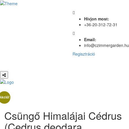
Hívjon most:
+36-20-312-72-31
Email:
info@czimmergarden.hu
Regisztráció
Akció!
Csüngő Himalájai Cédrus
(Cedrus deodara