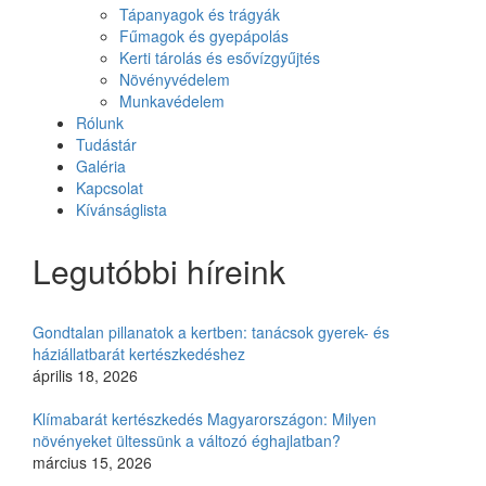
Tápanyagok és trágyák
Fűmagok és gyepápolás
Kerti tárolás és esővízgyűjtés
Növényvédelem
Munkavédelem
Rólunk
Tudástár
Galéria
Kapcsolat
Kívánságlista
Legutóbbi híreink
Gondtalan pillanatok a kertben: tanácsok gyerek- és
háziállatbarát kertészkedéshez
április 18, 2026
Klímabarát kertészkedés Magyarországon: Milyen
növényeket ültessünk a változó éghajlatban?
március 15, 2026