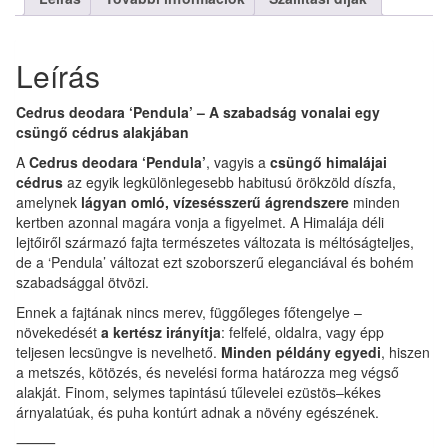
Leírás
Cedrus deodara ‘Pendula’ – A szabadság vonalai egy
csüngő cédrus alakjában
A
Cedrus deodara ‘Pendula’
, vagyis a
csüngő himalájai
cédrus
az egyik legkülönlegesebb habitusú örökzöld díszfa,
amelynek
lágyan omló, vízesésszerű ágrendszere
minden
kertben azonnal magára vonja a figyelmet. A Himalája déli
lejtőiről származó fajta természetes változata is méltóságteljes,
de a ‘Pendula’ változat ezt szoborszerű eleganciával és bohém
szabadsággal ötvözi.
Ennek a fajtának nincs merev, függőleges főtengelye –
növekedését
a kertész irányítja
: felfelé, oldalra, vagy épp
teljesen lecsüngve is nevelhető.
Minden példány egyedi
, hiszen
a metszés, kötözés, és nevelési forma határozza meg végső
alakját. Finom, selymes tapintású tűlevelei ezüstös–kékes
árnyalatúak, és puha kontúrt adnak a növény egészének.
⸻