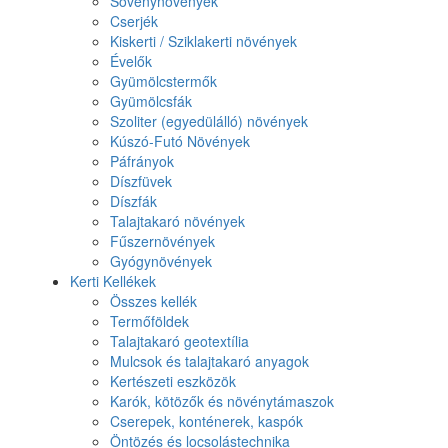
Sövénynövények
Cserjék
Kiskerti / Sziklakerti növények
Évelők
Gyümölcstermők
Gyümölcsfák
Szoliter (egyedülálló) növények
Kúszó-Futó Növények
Páfrányok
Díszfüvek
Díszfák
Talajtakaró növények
Fűszernövények
Gyógynövények
Kerti Kellékek
Összes kellék
Termőföldek
Talajtakaró geotextília
Mulcsok és talajtakaró anyagok
Kertészeti eszközök
Karók, kötözők és növénytámaszok
Cserepek, konténerek, kaspók
Öntözés és locsolástechnika