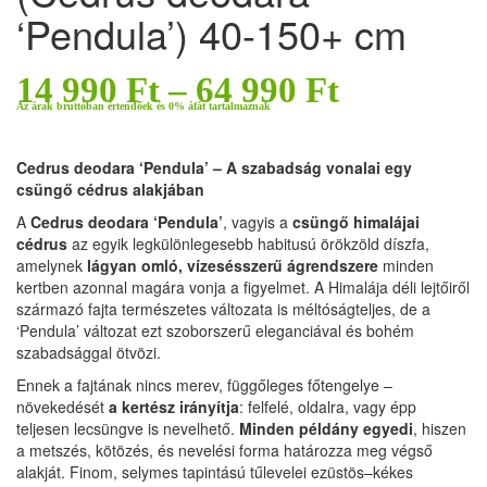
‘Pendula’) 40-150+ cm
14 990
Ft
–
64 990
Ft
Az árak bruttóban értendőek és 0% áfát tartalmaznak
Cedrus deodara ‘Pendula’ – A szabadság vonalai egy
csüngő cédrus alakjában
A
Cedrus deodara ‘Pendula’
, vagyis a
csüngő himalájai
cédrus
az egyik legkülönlegesebb habitusú örökzöld díszfa,
amelynek
lágyan omló, vízesésszerű ágrendszere
minden
kertben azonnal magára vonja a figyelmet. A Himalája déli lejtőiről
származó fajta természetes változata is méltóságteljes, de a
‘Pendula’ változat ezt szoborszerű eleganciával és bohém
szabadsággal ötvözi.
Ennek a fajtának nincs merev, függőleges főtengelye –
növekedését
a kertész irányítja
: felfelé, oldalra, vagy épp
teljesen lecsüngve is nevelhető.
Minden példány egyedi
, hiszen
a metszés, kötözés, és nevelési forma határozza meg végső
alakját. Finom, selymes tapintású tűlevelei ezüstös–kékes