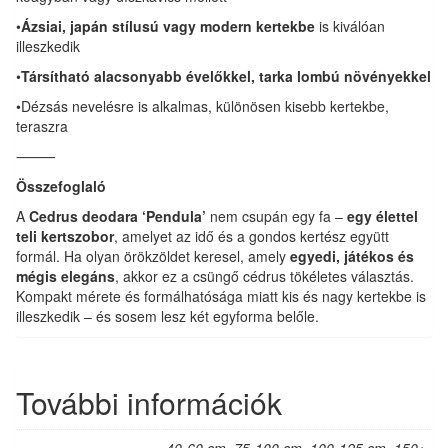
•
Ázsiai, japán stílusú vagy modern kertekbe
is kiválóan
illeszkedik
•
Társítható alacsonyabb évelőkkel, tarka lombú növényekkel
•Dézsás nevelésre is alkalmas, különösen kisebb kertekbe,
teraszra
⸻
Összefoglaló
A
Cedrus deodara ‘Pendula’
nem csupán egy fa –
egy élettel
teli kertszobor
, amelyet az idő és a gondos kertész együtt
formál. Ha olyan örökzöldet keresel, amely
egyedi, játékos és
mégis elegáns
, akkor ez a csüngő cédrus tökéletes választás.
Kompakt mérete és formálhatósága miatt kis és nagy kertekbe is
illeszkedik – és sosem lesz két egyforma belőle.
További információk