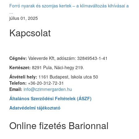
Forró nyarak és szomjas kertek – a klímaváltozás kihívásai a
...
július 01, 2025
Kapcsolat
Czimmer Garden
Cégnév:
Valeverde Kft, adószám: 32849543-1-41
Kertészet:
8291 Pula, Náci-hegy 219.
Átvételi hely:
1161 Budapest, Iskola utca 50
Telefon:
+36-20-312-72-31
Email:
info@czimmergarden.hu
Általános Szerződési Feltételek (ÁSZF)
Adatvédelmi tájékoztató
Online fizetés Barionnal