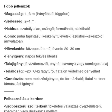
Főbb jellemzők
•
Magasság
: 1–3 m (irányítástól függően)
•
Szélesség
: 2–4 m
•
Habitus
: szabálytalan, csüngő; formálható, alakítható
•
Lomb
: puha tapintású, keskeny tűlevelek, ezüstös–kékeszöld
árnyalatban
•
Növekedés
: közepes ütemű, évente 20–30 cm
•
Fényigény
: napos fekvés ideális
•
Talajigény
: jó vízáteresztő, enyhén savanyú vagy semleges talaj
•
Télállóság
: –20 °C-ig fagytűrő, fiatalon védelmet igényelhet
•
Gondozás
: nem metszésigényes, de formázható; fiatal korban
támasztást igényel
⸻
Felhasználás a kertben
•
Szoborszerű szoliterként
tökéletes választás gyepfelületen,
kőágyban vagy díszkavics mellett