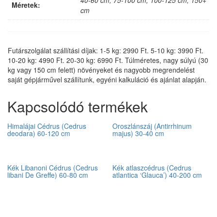
40-60 cm, 75-100 cm, 100-125 cm, 150+
Méretek:
cm
Futárszolgálat szállítási díjak: 1-5 kg: 2990 Ft. 5-10 kg: 3990 Ft.
10-20 kg: 4990 Ft. 20-30 kg: 6990 Ft. Túlméretes, nagy súlyú (30
kg vagy 150 cm felett) növényeket és nagyobb megrendelést
saját gépjárművel szállítunk, egyéni kalkuláció és ajánlat alapján.
Kapcsolódó termékek
Himalájai Cédrus (Cedrus
Oroszlánszáj (Antirrhinum
deodara) 60-120 cm
majus) 30-40 cm
Kék Libanoni Cédrus (Cedrus
Kék atlaszcédrus (Cedrus
libani De Greffe) 60-80 cm
atlantica ‘Glauca’) 40-200 cm