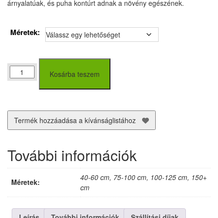
árnyalatúak, és puha kontúrt adnak a növény egészének.
Méretek:
Csüngő
Kosárba teszem
Himalájai
Cédrus
(Cedrus
deodara
‘Pendula’)
Termék hozzáadása a kívánságlistához
40-
150+
cm
További információk
mennyiség
40-60 cm, 75-100 cm, 100-125 cm, 150+
Méretek:
cm
Leírás
További információk
Szállítási díjak