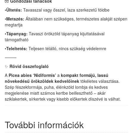
🧤
Gondozási tanácsok
•
Ültetés:
Tavasszal vagy ősszel, laza szerkezetű földbe
•
Metszés:
Általában nem szükséges, természetes alakját szépen
megtartja
•
Tápanyag:
Tavaszi örökzöld tápanyag kijuttatásával
támogatható
•
Teleltetés:
Teljesen télálló, nincs szükség védelemre
⸻
✨
Rövid összefoglaló
A
Picea abies ‘Nidiformis’
a
kompakt formájú, lassú
növekedésű örökzöldek kedvelőinek
tökéletes választása.
Szép fészekformája, puha, élénkzöld lombja és kedves
megjelenése miatt számos kertbe beilleszthető – akár
sziklakertek, sírkertek vagy kisebb előkertek díszévé is válhat.
További információk