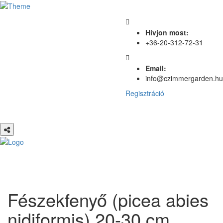
Hívjon most:
+36-20-312-72-31
Email:
info@czimmergarden.hu
Regisztráció
Fészekfenyő (picea abies
nidiformis) 20-30 cm