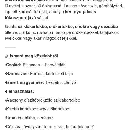
tűlevelei tesznek különlegessé. Lassan növekszik, gömbölyded,
lapított koronát fejleszt, amely
a kert nyugalmas
fókuszpontjává
válhat.
Ideális
sziklakertekbe, előkertekbe, sírokra vagy dézsába
ültetve. Jól kombinálható más törpe örökzöldekkel, talajtakaró
évelőkkel vagy akár virágzó cserjékkel.
⸻
🌿
Ismerd meg közelebbről
•
Család:
Pinaceae – Fenyőfélék
•
Származás:
Európa, kertészeti fajta
•
Ismert magyar név:
Fészek lucfenyő
•
Felhasználás:
•Alacsony díszítőörökzöld sziklakertekbe
•Kisebb kertekbe vagy előkertekbe
•Urnatemetőkbe, sírokhoz
•Dézsás növényként teraszokra, bejáratok mellé