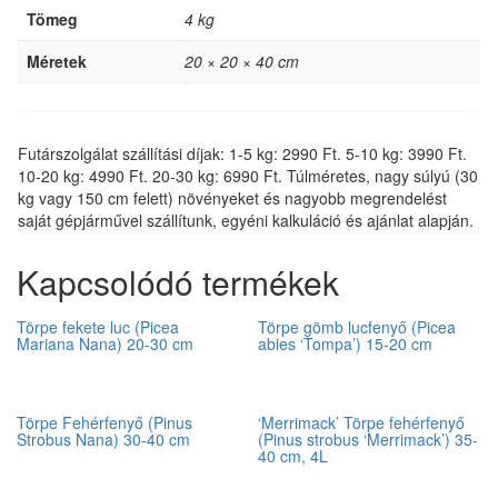
Tömeg
4 kg
Méretek
20 × 20 × 40 cm
Futárszolgálat szállítási díjak: 1-5 kg: 2990 Ft. 5-10 kg: 3990 Ft.
10-20 kg: 4990 Ft. 20-30 kg: 6990 Ft. Túlméretes, nagy súlyú (30
kg vagy 150 cm felett) növényeket és nagyobb megrendelést
saját gépjárművel szállítunk, egyéni kalkuláció és ajánlat alapján.
Kapcsolódó termékek
Törpe fekete luc (Picea
Törpe gömb lucfenyő (Picea
Mariana Nana) 20-30 cm
abies ‘Tompa’) 15-20 cm
Törpe Fehérfenyő (Pinus
‘Merrimack’ Törpe fehérfenyő
Strobus Nana) 30-40 cm
(Pinus strobus ‘Merrimack’) 35-
40 cm, 4L