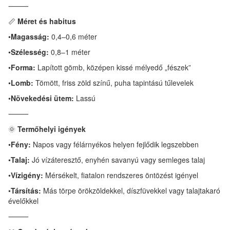
⸻
📏
Méret és habitus
•
Magasság:
0,4–0,6 méter
•
Szélesség:
0,8–1 méter
•
Forma:
Lapított gömb, középen kissé mélyedő „fészek”
•
Lomb:
Tömött, friss zöld színű, puha tapintású tűlevelek
•
Növekedési ütem:
Lassú
⸻
🌞
Termőhelyi igények
•
Fény:
Napos vagy félárnyékos helyen fejlődik legszebben
•
Talaj:
Jó vízáteresztő, enyhén savanyú vagy semleges talaj
•
Vízigény:
Mérsékelt, fiatalon rendszeres öntözést igényel
•
Társítás:
Más törpe örökzöldekkel, díszfüvekkel vagy talajtakaró
évelőkkel
⸻