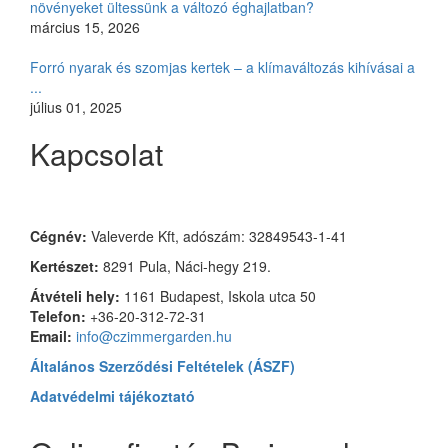
növényeket ültessünk a változó éghajlatban?
március 15, 2026
Forró nyarak és szomjas kertek – a klímaváltozás kihívásai a
...
július 01, 2025
Kapcsolat
Czimmer Garden
Cégnév:
Valeverde Kft, adószám: 32849543-1-41
Kertészet:
8291 Pula, Náci-hegy 219.
Átvételi hely:
1161 Budapest, Iskola utca 50
Telefon:
+36-20-312-72-31
Email:
info@czimmergarden.hu
Általános Szerződési Feltételek (ÁSZF)
Adatvédelmi tájékoztató