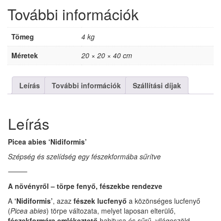
További információk
Tömeg
4 kg
Méretek
20 × 20 × 40 cm
Leírás
További információk
Szállítási díjak
Leírás
Picea abies ‘Nidiformis’
Szépség és szelídség egy fészekformába sűrítve
⸻
A növényről – törpe fenyő, fészekbe rendezve
A
‘Nidiformis’
, azaz
fészek lucfenyő
a közönséges lucfenyő
(
Picea abies
) törpe változata, melyet laposan elterülő,
fészekformára emlékeztető
habitusa és sűrű, világoszöld