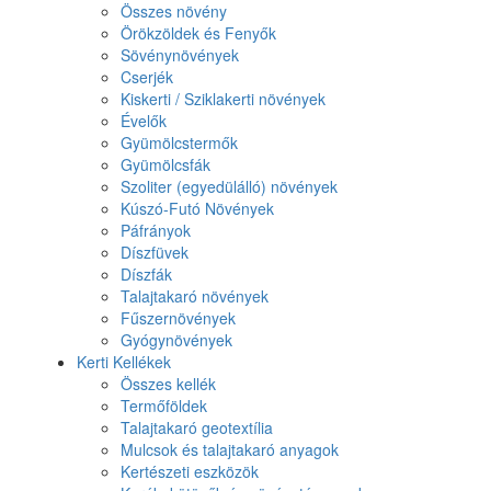
Összes növény
Örökzöldek és Fenyők
Sövénynövények
Cserjék
Kiskerti / Sziklakerti növények
Évelők
Gyümölcstermők
Gyümölcsfák
Szoliter (egyedülálló) növények
Kúszó-Futó Növények
Páfrányok
Díszfüvek
Díszfák
Talajtakaró növények
Fűszernövények
Gyógynövények
Kerti Kellékek
Összes kellék
Termőföldek
Talajtakaró geotextília
Mulcsok és talajtakaró anyagok
Kertészeti eszközök