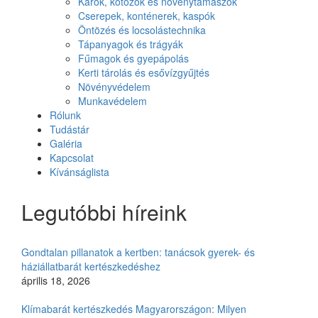
Karók, kötözők és növénytámaszok
Cserepek, konténerek, kaspók
Öntözés és locsolástechnika
Tápanyagok és trágyák
Fűmagok és gyepápolás
Kerti tárolás és esővízgyűjtés
Növényvédelem
Munkavédelem
Rólunk
Tudástár
Galéria
Kapcsolat
Kívánságlista
Legutóbbi híreink
Gondtalan pillanatok a kertben: tanácsok gyerek- és
háziállatbarát kertészkedéshez
április 18, 2026
Klímabarát kertészkedés Magyarországon: Milyen