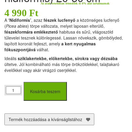
Az árak bruttóban értendőek és 0% áfát tartalmaznak
4 990
Ft
A
‘Nidiformis’
, azaz
fészek lucfenyő
a közönséges lucfenyő
(
Picea abies
) törpe változata, melyet laposan elterülő,
fészekformára emlékeztető
habitusa és sűrű, világoszöld
tűlevelei tesznek különlegessé. Lassan növekszik, gömbölyded,
lapított koronát fejleszt, amely
a kert nyugalmas
fókuszpontjává
válhat.
Ideális
sziklakertekbe, előkertekbe, sírokra vagy dézsába
ültetve. Jól kombinálható más törpe örökzöldekkel, talajtakaró
évelőkkel vagy akár virágzó cserjékkel.
Fészekfenyő
Kosárba teszem
(picea
abies
nidiformis)
20-
30
Termék hozzáadása a kívánságlistához
cm
mennyiség