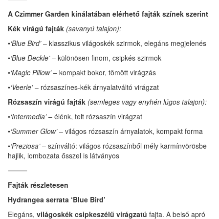
A Czimmer Garden kínálatában elérhető fajták színek szerint
Kék virágú fajták
(savanyú talajon):
•
‘Blue Bird’
– klasszikus világoskék szirmok, elegáns megjelenés
•
‘Blue Deckle’
– különösen finom, csipkés szirmok
•
‘Magic Pillow’
– kompakt bokor, tömött virágzás
•
‘Veerle’
– rózsaszínes-kék árnyalatváltó virágzat
Rózsaszín virágú fajták
(semleges vagy enyhén lúgos talajon):
•
‘Intermedia’
– élénk, telt rózsaszín virágzat
•
‘Summer Glow’
– világos rózsaszín árnyalatok, kompakt forma
•
‘Preziosa’
– színváltó: világos rózsaszínből mély karmínvörösbe
hajlik, lombozata ősszel is látványos
⸻
Fajták részletesen
Hydrangea serrata ‘Blue Bird’
Elegáns,
világoskék csipkeszélű virágzatú
fajta. A belső apró