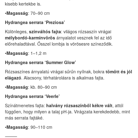
kisebb kertekbe is.
•
Magasság
: 70–90 cm
Hydrangea serrata ‘Preziosa’
Különleges,
színváltós fajta
: világos rózsaszín virágai
mélybordó-karmínvörös
árnyalatot vesznek fel az idő
előrehaladtával. Ősszel lombja is vörösesre színeződik.
•
Magasság
: 1–1,2 m
Hydrangea serrata ‘Summer Glow’
Rózsaszínes árnyalatú virágai sűrűn nyílnak, bokra
tömött és jól
elágazó
. Alacsony, térhatárolásra is alkalmas fajta.
•
Magasság
: kb. 80–90 cm
Hydrangea serrata ‘Veerle’
Színátmenetes fajta:
halvány rózsaszínből kékre vált
, attól
függően, hogy milyen a talaj pH-ja. Virágzata kerekdedebb, mint
más serrata fajtáké.
•
Magasság
: 90–110 cm
⸻