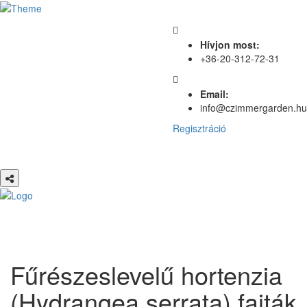
Hívjon most:
+36-20-312-72-31
Email:
info@czimmergarden.hu
Regisztráció
Fűrészeslevelű hortenzia
(Hydrangea serrata) fajták