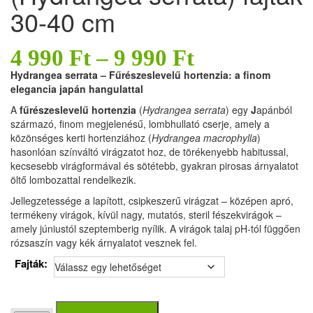
30-40 cm
4 990
Ft
–
9 990
Ft
Hydrangea serrata – Fűrészeslevelű hortenzia: a finom
elegancia japán hangulattal
A
fűrészeslevelű hortenzia
(
Hydrangea serrata
) egy
J
apánból
származó, finom megjelenésű, lombhullató cserje, amely a
közönséges kerti hortenziához (
Hydrangea macrophylla
)
hasonlóan színváltó virágzatot hoz, de törékenyebb habitussal,
kecsesebb virágformával és sötétebb, gyakran pirosas árnyalatot
öltő lombozattal rendelkezik.
Jellegzetessége a lapított, csipkeszerű virágzat – középen apró,
termékeny virágok, kívül nagy, mutatós, steril fészekvirágok –
amely júniustól szeptemberig nyílik. A virágok talaj pH-tól függően
rózsaszín vagy kék árnyalatot vesznek fel.
Fajták: