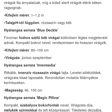
virágok lila árnyalatúak, míg a külső steril virágok élénk kéken
ragyognak.
•
Kifejlett méret
: 1–1,2 m
•
TalajpH-tól függően
: rózsaszín vagy kék
Hydrangea serrata ‘Blue Deckle’
Finoman
fodros szélű kék virágai
különösen légies megjelenést
adnak. Kompakt bokrot nevel, rendszeresen és hosszan virágzik.
•
Kifejlett méret
: 80–100 cm
•
Virágzás
: június–szeptember
Hydrangea serrata ‘Intermedia’
Ritkább,
intenzív rózsaszín virágú
fajta. Levelei sötétzöldek,
virágzata kissé laposabb. Kimondottan mutatós félárnyékos
kertrészeken.
•
Magasság
: kb. 100 cm
Hydrangea serrata ‘Magic Pillow’
Kompakt,
szabályos bokorformát
nevel. Virágzata dús,
mélykék szirmokkal
és telt középrésszel. Tökéletes dézsába,