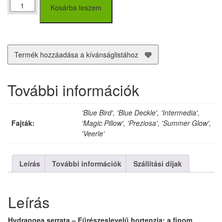
Fűrészeslevelű
Kosárba teszem
hortenzia
(Hydrangea
serrata)
fajták
30-
Termék hozzáadása a kívánságlistához
40
cm
mennyiség
További információk
'Blue Bird', 'Blue Deckle', 'Intermedia',
Fajták:
'Magic Pillow', 'Preziosa', 'Summer Glow',
'Veerle'
Leírás
További információk
Szállítási díjak
Leírás
Hydrangea serrata – Fűrészeslevelű hortenzia: a finom