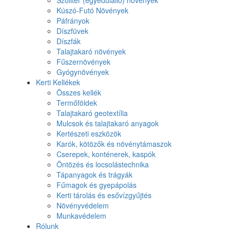
Kúszó-Futó Növények
Páfrányok
Díszfüvek
Díszfák
Talajtakaró növények
Fűszernövények
Gyógynövények
Kerti Kellékek
Összes kellék
Termőföldek
Talajtakaró geotextília
Mulcsok és talajtakaró anyagok
Kertészeti eszközök
Karók, kötözők és növénytámaszok
Cserepek, konténerek, kaspók
Öntözés és locsolástechnika
Tápanyagok és trágyák
Fűmagok és gyepápolás
Kerti tárolás és esővízgyűjtés
Növényvédelem
Munkavédelem
Rólunk