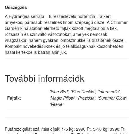
Összegzés
A Hydrangea serrata – fűrészeslevelű hortenzia – a kert
árnyékos, párásabb részeinek finom szépségű dísze. A Czimmer
Garden kínálatában elérhető fajták között megtalálod a kék,
rózsaszín és színváltó változatokat, amelyek nemcsak
virágzáskor, hanem gyakran lombszínükkel is díszítenek ősszel.
Kompakt növekedésüknek és jó télállóságuknak köszönhetően
hazai kertekbe is bátran ajánljuk.
További információk
'Blue Bird', 'Blue Deckle', 'Intermedia',
Fajták:
'Magic Pillow', 'Preziosa', 'Summer Glow',
'Veerle'
Futárszolgálat szállítási díjak: 1-5 kg: 2990 Ft. 5-10 kg: 3990 Ft.