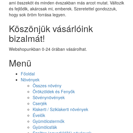
ami összeköt és minden évszakban más arcot mutat. Változik
és fejlődik, akárcsak mi, emberek. Szeretettel gondozzuk,
hogy sok öröm forrása legyen.
Köszönjük vásárlóink
bizalmát!
Webshopunkban 0-24 órában vásárolhat.
Menü
Főoldal
Növények
Összes növény
Örökzöldek és Fenyők
Sövénynövények
Cserjék
Kiskerti / Sziklakerti növények
Évelők
Gyümölcstermők
Gyümölcsfák
Szoliter (egyedülálló) növények