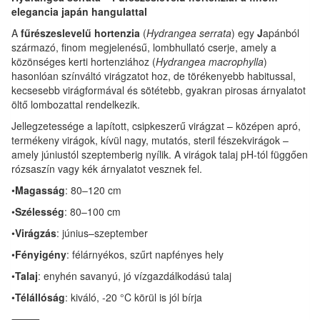
elegancia japán hangulattal
A
fűrészeslevelű hortenzia
(
Hydrangea serrata
) egy
J
apánból
származó, finom megjelenésű, lombhullató cserje, amely a
közönséges kerti hortenziához (
Hydrangea macrophylla
)
hasonlóan színváltó virágzatot hoz, de törékenyebb habitussal,
kecsesebb virágformával és sötétebb, gyakran pirosas árnyalatot
öltő lombozattal rendelkezik.
Jellegzetessége a lapított, csipkeszerű virágzat – középen apró,
termékeny virágok, kívül nagy, mutatós, steril fészekvirágok –
amely júniustól szeptemberig nyílik. A virágok talaj pH-tól függően
rózsaszín vagy kék árnyalatot vesznek fel.
•
Magasság
: 80–120 cm
•
Szélesség
: 80–100 cm
•
Virágzás
: június–szeptember
•
Fényigény
: félárnyékos, szűrt napfényes hely
•
Talaj
: enyhén savanyú, jó vízgazdálkodású talaj
•
Télállóság
: kiváló, -20 °C körül is jól bírja
⸻