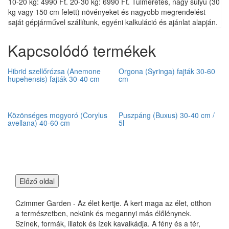
10-20 kg: 4990 Ft. 20-30 kg: 6990 Ft. Túlméretes, nagy súlyú (30
kg vagy 150 cm felett) növényeket és nagyobb megrendelést
saját gépjárművel szállítunk, egyéni kalkuláció és ajánlat alapján.
Kapcsolódó termékek
Hibrid szellőrózsa (Anemone
Orgona (Syringa) fajták 30-60
hupehensis) fajták 30-40 cm
cm
Közönséges mogyoró (Corylus
Puszpáng (Buxus) 30-40 cm /
avellana) 40-60 cm
5l
Czimmer Garden - Az élet kertje. A kert maga az élet, otthon
a természetben, nekünk és megannyi más élőlénynek.
Színek, formák, illatok és ízek kavalkádja. A fény és a tér,