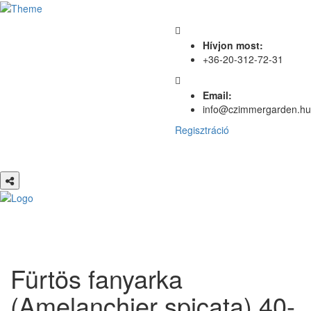
Hívjon most:
+36-20-312-72-31
Email:
info@czimmergarden.hu
Regisztráció
Fürtös fanyarka
(Amelanchier spicata) 40-