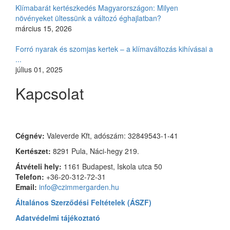
Klímabarát kertészkedés Magyarországon: Milyen
növényeket ültessünk a változó éghajlatban?
március 15, 2026
Forró nyarak és szomjas kertek – a klímaváltozás kihívásai a
...
július 01, 2025
Kapcsolat
Czimmer Garden
Cégnév:
Valeverde Kft, adószám: 32849543-1-41
Kertészet:
8291 Pula, Náci-hegy 219.
Átvételi hely:
1161 Budapest, Iskola utca 50
Telefon:
+36-20-312-72-31
Email:
info@czimmergarden.hu
Általános Szerződési Feltételek (ÁSZF)
Adatvédelmi tájékoztató