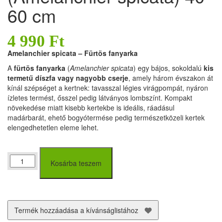
60 cm
4 990
Ft
Amelanchier spicata – Fürtös fanyarka
A
fürtös fanyarka
(
Amelanchier spicata
) egy bájos, sokoldalú
kis
termetű díszfa vagy nagyobb cserje
, amely három évszakon át
kínál szépséget a kertnek: tavasszal légies virágpompát, nyáron
ízletes termést, ősszel pedig látványos lombszínt. Kompakt
növekedése miatt kisebb kertekbe is ideális, ráadásul
madárbarát, ehető bogyótermése pedig természetközeli kertek
elengedhetetlen eleme lehet.
Fürtös
Kosárba teszem
fanyarka
(Amelanchier
spicata)
40-
60
Termék hozzáadása a kívánságlistához
cm