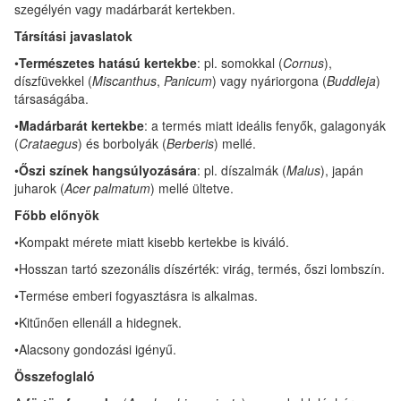
szegélyén vagy madárbarát kertekben.
Társítási javaslatok
•
Természetes hatású kertekbe
: pl. somokkal (
Cornus
),
díszfüvekkel (
Miscanthus
,
Panicum
) vagy nyáriorgona (
Buddleja
)
társaságába.
•
Madárbarát kertekbe
: a termés miatt ideális fenyők, galagonyák
(
Crataegus
) és borbolyák (
Berberis
) mellé.
•
Őszi színek hangsúlyozására
: pl. díszalmák (
Malus
), japán
juharok (
Acer palmatum
) mellé ültetve.
Főbb előnyök
•Kompakt mérete miatt kisebb kertekbe is kiváló.
•Hosszan tartó szezonális díszérték: virág, termés, őszi lombszín.
•Termése emberi fogyasztásra is alkalmas.
•Kitűnően ellenáll a hidegnek.
•Alacsony gondozási igényű.
Összefoglaló