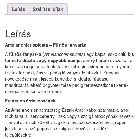
mennyiség
Leírás
Szállítási díjak
Leírás
Amelanchier spicata – Fürtös fanyarka
A
fürtös fanyarka
(
Amelanchier spicata
) egy bájos, sokoldalú
kis
termetű díszfa vagy nagyobb cserje
, amely három évszakon át
kínál szépséget a kertnek: tavasszal légies virágpompát, nyáron
ízletes termést, ősszel pedig látványos lombszínt. Kompakt
növekedése miatt kisebb kertekbe is ideális, ráadásul
madárbarát, ehető bogyótermése pedig természetközeli kertek
elengedhetetlen eleme lehet.
Eredet és érdekességek
Az
Amelanchier
nemzetség Észak-Amerikából származik, ahol
több faját is „serviceberry”-nek, vagyis szolgálatbogyónak nevezik
– mivel az elsők között virágzik a tavasz beköszöntével, régen
jelezte az utazó papok és szolgák érkezését a vidéki
településekre.