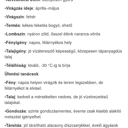
•
Virágzás ideje
: április–május
•
Virágszín
: fehér
•
Termés
: kékes-feketés bogyó, ehető
•
Lombszín
: nyáron zöld, ősszel élénk narancs-vörös
•
Fényigény
: napos, félárnyékos hely
•
Talajigény
: jó vízáteresztő képességű, közepesen tápanyagdús
talaj
•
Télállóság
: kiváló, -30 °C-ig is bírja
Ültetési tanácsok
•
Fény
: napos helyen virágzik és terem legszebben, de
félárnyékot is elvisel.
•
Talaj
: kedveli a mérsékelten nedves, de jó vízelvezetésű
talajokat.
•
Gondozás
: szinte gondozásmentes, évente csak kisebb alakító
metszést igényelhet.
•
Társítás
: jól társítható alacsony díszcserjékkel, évelő ágyások