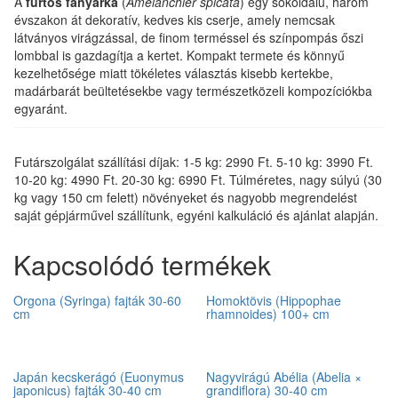
A
fürtös fanyarka
(
Amelanchier spicata
) egy sokoldalú, három
évszakon át dekoratív, kedves kis cserje, amely nemcsak
látványos virágzással, de finom terméssel és színpompás őszi
lombbal is gazdagítja a kertet. Kompakt termete és könnyű
kezelhetősége miatt tökéletes választás kisebb kertekbe,
madárbarát beültetésekbe vagy természetközeli kompozíciókba
egyaránt.
Futárszolgálat szállítási díjak: 1-5 kg: 2990 Ft. 5-10 kg: 3990 Ft.
10-20 kg: 4990 Ft. 20-30 kg: 6990 Ft. Túlméretes, nagy súlyú (30
kg vagy 150 cm felett) növényeket és nagyobb megrendelést
saját gépjárművel szállítunk, egyéni kalkuláció és ajánlat alapján.
Kapcsolódó termékek
Orgona (Syringa) fajták 30-60
Homoktövis (Hippophae
cm
rhamnoides) 100+ cm
Japán kecskerágó (Euonymus
Nagyvirágú Abélia (Abelia ×
japonicus) fajták 30-40 cm
grandiflora) 30-40 cm