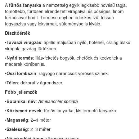
A
fürtös fanyarka
a nemzetség egyik legkisebb növésű tagja,
tömöttebb, fürtösen elrendezett virágaival és bőséges, finom
termésével hódít. Termése enyhén édeskés ízű, frissen
fogyasztva vagy lekvárnak, süteménybe is kiváló.
Díszítőérték
•
Tavaszi virágzás
: április-májusban nyíló, hófehér, csillag alakú
virágok, gazdag fürtökben.
•
Nyári termés
: lilás-feketés bogyók, ehetőek és kedveltek a
madarak körében is.
•
Őszi lombszín
: ragyogó narancsos-vöröses színek.
•
Télen
: dekoratív ágrendszer.
Főbb jellemzők
•
Botanikai név
:
Amelanchier spicata
•
Közismert nevek
: fürtös fanyarka, kis termetű fanyarka
•
Magasság
: 2–4 méter
•
Szélesség
: 2–3 méter
•
Növekedési ütem
: közepesen gyors