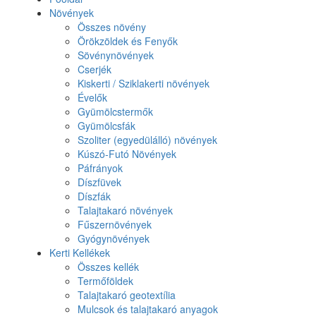
Növények
Összes növény
Örökzöldek és Fenyők
Sövénynövények
Cserjék
Kiskerti / Sziklakerti növények
Évelők
Gyümölcstermők
Gyümölcsfák
Szoliter (egyedülálló) növények
Kúszó-Futó Növények
Páfrányok
Díszfüvek
Díszfák
Talajtakaró növények
Fűszernövények
Gyógynövények
Kerti Kellékek
Összes kellék
Termőföldek
Talajtakaró geotextília
Mulcsok és talajtakaró anyagok