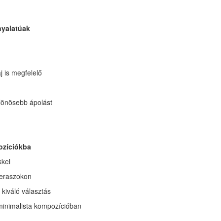
nyalatúak
j is megfelelő
ülönösebb ápolást
ozíciókba
kkel
teraszokon
 kiváló választás
minimalista kompozícióban