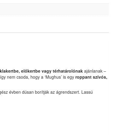
iklakertbe, előkertbe vagy térhatárolónak
ajánlanak –
 így nem csoda, hogy a ‘Mughus’ is egy
roppant szívós,
 egész évben dúsan borítják az ágrendszert. Lassú