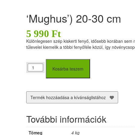
‘Mughus’) 20-30 cm
5 990
Ft
Különlegesen szép kiskerti fenyő, idősebb korában sem n
tűlevelei kiemelik a többi fenyőféle közül, így növénycso
Havasi
Kosárba teszem
Törpefenyő
(Pinus
mugo
‘Mughus’)
20-
Termék hozzáadása a kívánságlistához
30
cm
mennyiség
További információk
Tömeg
4 kg