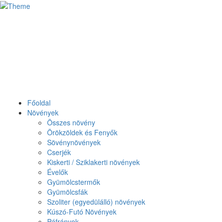
Főoldal
Növények
Összes növény
Örökzöldek és Fenyők
Sövénynövények
Cserjék
Kiskerti / Sziklakerti növények
Évelők
Gyümölcstermők
Gyümölcsfák
Szoliter (egyedülálló) növények
Kúszó-Futó Növények
Páfrányok