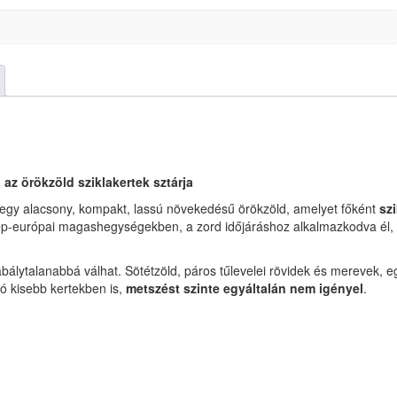
z örökzöld sziklakertek sztárja
egy alacsony, kompakt, lassú növekedésű örökzöld, amelyet főként
sz
özép-európai magashegységekben, a zord időjáráshoz alkalmazkodva él,
zabálytalanabbá válhat. Sötétzöld, páros tűlevelei rövidek és merevek,
 kisebb kertekben is,
metszést szinte egyáltalán nem igényel
.