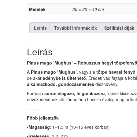
Méretek
20 × 20 × 40 cm
Leírás
További információk
Szállítási díjak
Leírás
Pinus mugo ‘Mughus’ – Robusztus hegyi törpefenyő a
A
Pinus mugo ‘Mughus’
, vagyis a
törpe havasi fenyő
de akár
edénybe is ültethető
. Eredeti vad fajtája a k
alkalmazkodó, gondozásmentes
dísznövény.
Formája
sűrűn elágazó, félgömbszerű
, idővel kissé s
növekedésének köszönhetően hosszú évekig megtartható
⸻
Főbb jellemzők
•
Magasság
: 1–1,5 m (10–15 éves korban)
•
Szélesség
: 1,2–2 m