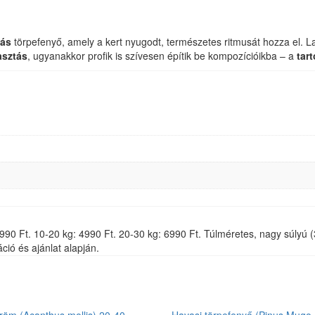
más
törpefenyő, amely a kert nyugodt, természetes ritmusát hozza el. 
asztás
, ugyanakkor profik is szívesen építik be kompozícióikba – a
tar
g: 3990 Ft. 10-20 kg: 4990 Ft. 20-30 kg: 6990 Ft. Túlméretes, nagy súly
ció és ajánlat alapján.
öm (Acanthus mollis) 20-40
Havasi törpefenyő (Pinus Mugo