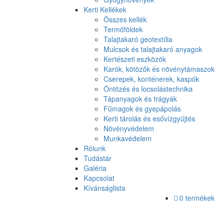
Kerti Kellékek
Összes kellék
Termőföldek
Talajtakaró geotextília
Mulcsok és talajtakaró anyagok
Kertészeti eszközök
Karók, kötözők és növénytámaszok
Cserepek, konténerek, kaspók
Öntözés és locsolástechnika
Tápanyagok és trágyák
Fűmagok és gyepápolás
Kerti tárolás és esővízgyűjtés
Növényvédelem
Munkavédelem
Rólunk
Tudástár
Galéria
Kapcsolat
Kívánságlista
0 termékek