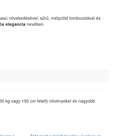
Lassú növekedésével, sűrű, mélyzöld lombozatával és
tós elegancia
nevében.
ú (30 kg vagy 150 cm felett) növényeket és nagyobb
 Humpy)
Zöld lombú terülő boróka (Juniperus)