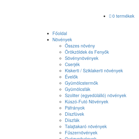
0 termékek
Főoldal
Növények
Összes növény
Örökzöldek és Fenyők
Sövénynövények
Cserjék
Kiskerti / Sziklakerti növények
Évelők
Gyümölcstermők
Gyümölcsfák
Szoliter (egyedülálló) növények
Kúszó-Futó Növények
Páfrányok
Díszfüvek
Díszfák
Talajtakaró növények
Fűszernövények
Gyógynövények