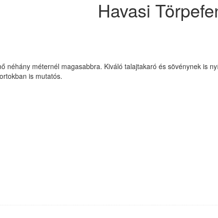
Havasi Törpefe
ő néhány méternél magasabbra. Kiváló talajtakaró és sövénynek is nyírh
portokban is mutatós.