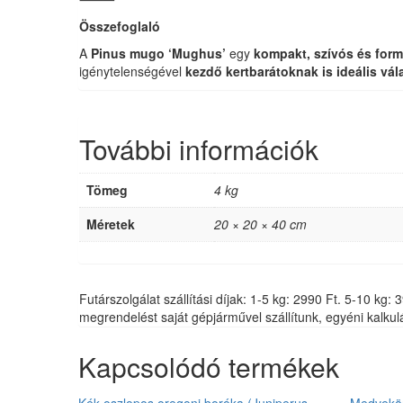
Összefoglaló
A
Pinus mugo ‘Mughus’
egy
kompakt, szívós és for
igénytelenségével
kezdő kertbarátoknak is ideális vál
További információk
Tömeg
4 kg
Méretek
20 × 20 × 40 cm
Futárszolgálat szállítási díjak: 1-5 kg: 2990 Ft. 5-10 k
megrendelést saját gépjárművel szállítunk, egyéni kalkulá
Kapcsolódó termékek
Kék oszlopos oregoni boróka (Juniperus
Medvekör