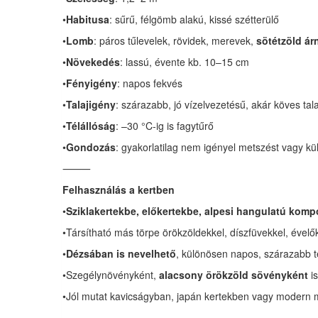
•
Habitusa
: sűrű, félgömb alakú, kissé szétterülő
•
Lomb
: páros tűlevelek, rövidek, merevek,
sötétzöld ár
•
Növekedés
: lassú, évente kb. 10–15 cm
•
Fényigény
: napos fekvés
•
Talajigény
: szárazabb, jó vízelvezetésű, akár köves tala
•
Télállóság
: –30 °C-ig is fagytűrő
•
Gondozás
: gyakorlatilag nem igényel metszést vagy k
⸻
Felhasználás a kertben
•
Sziklakertekbe, előkertekbe, alpesi hangulatú komp
•Társítható más törpe örökzöldekkel, díszfüvekkel, évelő
•
Dézsában is nevelhető
, különösen napos, szárazabb 
•Szegélynövényként,
alacsony örökzöld sövényként
is
•Jól mutat kavicságyban, japán kertekben vagy modern 
⸻