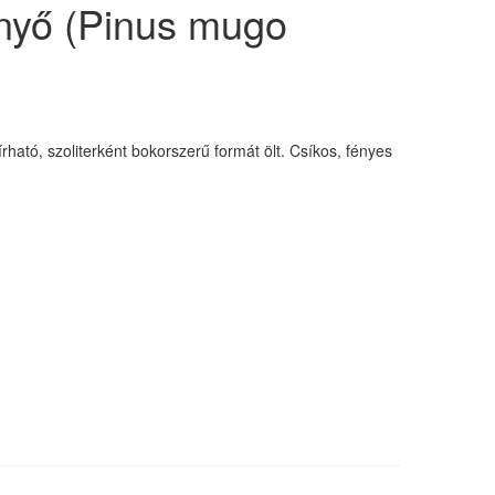
nyő (Pinus mugo
ató, szoliterként bokorszerű formát ölt. Csíkos, fényes