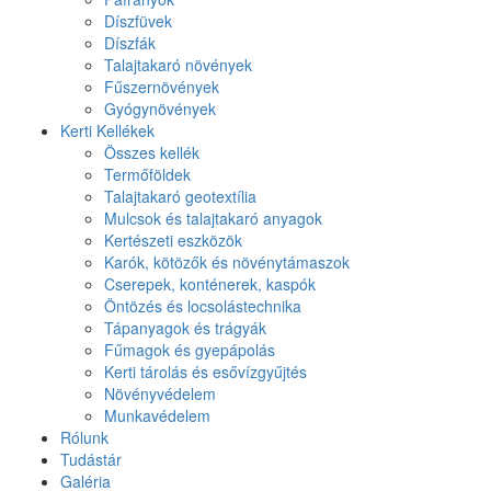
Díszfüvek
Díszfák
Talajtakaró növények
Fűszernövények
Gyógynövények
Kerti Kellékek
Összes kellék
Termőföldek
Talajtakaró geotextília
Mulcsok és talajtakaró anyagok
Kertészeti eszközök
Karók, kötözők és növénytámaszok
Cserepek, konténerek, kaspók
Öntözés és locsolástechnika
Tápanyagok és trágyák
Fűmagok és gyepápolás
Kerti tárolás és esővízgyűjtés
Növényvédelem
Munkavédelem
Rólunk
Tudástár
Galéria