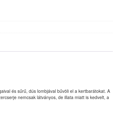
aival és sűrű, dús lombjával bűvöli el a kertbarátokat. A
rcserje nemcsak látványos, de illata miatt is kedvelt, a