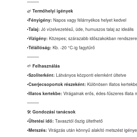
⸻
🌿
Termőhelyi igények
•
Fényigény:
Napos vagy félárnyékos helyet kedvel
•
Talaj:
Jó vízelvezetésű, üde, humuszos talaj az ideális
•
Vízigény:
Közepes; szárazabb időszakokban rendszeres
•
Télállóság:
Kb. -20 °C-ig fagytűrő
⸻
🌱
Felhasználás
•
Szoliterként:
Látványos központi elemként ültetve
•
Cserjecsoportok részeként:
Különösen illatos kertekbe
•
Illatos kertekbe:
Virágainak erős, édes-fűszeres illata mi
⸻
🛠️
Gondozási tanácsok
•
Ültetési idő:
Tavasztól őszig ültethető
•
Metszés:
Virágzás után könnyű alakító metszést igénye