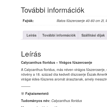
mennyiség
További információk
Fajták:
Illatos fűszercserje 40-60 cm 2l, 
Leírás
További információk
Szállítási díjak
Leírás
Calycanthus floridus – Virágos fűszercserje
A Calycanthus floridus, más néven virágos fűszercserje, eg
növény a 18. század óta kedvelt díszcserje Észak-Amerikáb
virágai édes-fűszeres aromát árasztanak, amely messzirő
⸻
🌸
Fajtaismertető
Tudományos név:
Calycanthus floridus