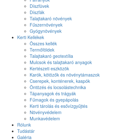
Díszfüvek
Díszfák
Talajtakaró növények
Fűszernövények
Gyógynövények
Kerti Kellékek
Összes kellék
Termőföldek
Talajtakaró geotextília
Mulcsok és talajtakaró anyagok
Kertészeti eszközök
Karók, kötözők és növénytámaszok
Cserepek, konténerek, kaspók
Öntözés és locsolástechnika
Tápanyagok és trágyák
Fűmagok és gyepápolás
Kerti tárolás és esővízgyűjtés
Növényvédelem
Munkavédelem
Rólunk
Tudástár
Galéria