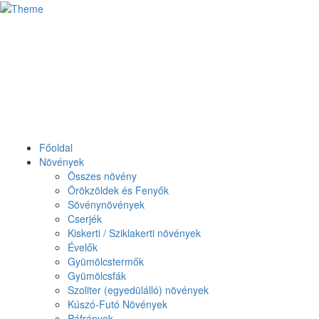
Főoldal
Növények
Összes növény
Örökzöldek és Fenyők
Sövénynövények
Cserjék
Kiskerti / Sziklakerti növények
Évelők
Gyümölcstermők
Gyümölcsfák
Szoliter (egyedülálló) növények
Kúszó-Futó Növények
Páfrányok