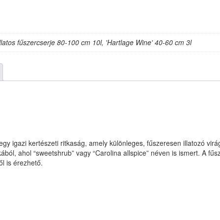
Illatos fűszercserje 80-100 cm 10l, 'Hartlage Wine' 40-60 cm 3l
y igazi kertészeti ritkaság, amely különleges, fűszeresen illatozó virág
ól, ahol “sweetshrub” vagy “Carolina allspice” néven is ismert. A fűsze
l is érezhető.