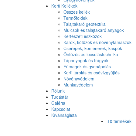
Kerti Kellékek
Összes kellék
Termőföldek
Talajtakaró geotextília
Mulcsok és talajtakaró anyagok
Kertészeti eszközök
Karók, kötözők és növénytámaszok
Cserepek, konténerek, kaspók
Öntözés és locsolástechnika
Tápanyagok és trágyák
Fűmagok és gyepápolás
Kerti tárolás és esővízgyűjtés
Növényvédelem
Munkavédelem
Rólunk
Tudástár
Galéria
Kapcsolat
Kívánságlista
0 termékek