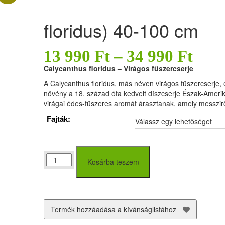
floridus) 40-100 cm
13 990
Ft
–
34 990
Ft
Calycanthus floridus – Virágos fűszercserje
A Calycanthus floridus, más néven virágos fűszercserje, eg
növény a 18. század óta kedvelt díszcserje Észak-Amerikáb
virágai édes-fűszeres aromát árasztanak, amely messzirő
Fajták:
Virágos
Kosárba teszem
fűszercserje
(Calycanthus
floridus)
40-
100
Termék hozzáadása a kívánságlistához
cm