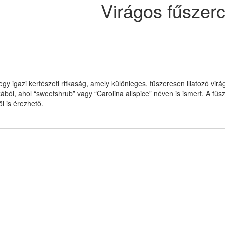
Virágos fűszer
y igazi kertészeti ritkaság, amely különleges, fűszeresen illatozó virág
ól, ahol “sweetshrub” vagy “Carolina allspice” néven is ismert. A fűsze
l is érezhető.