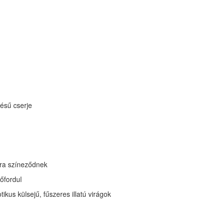
ésű cserje
ára színeződnek
őfordul
kus külsejű, fűszeres illatú virágok