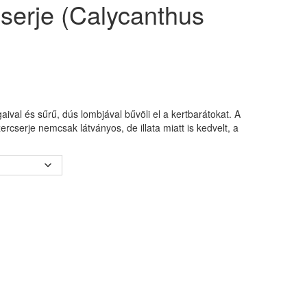
cserje (Calycanthus
aival és sűrű, dús lombjával bűvöli el a kertbarátokat. A
rcserje nemcsak látványos, de illata miatt is kedvelt, a