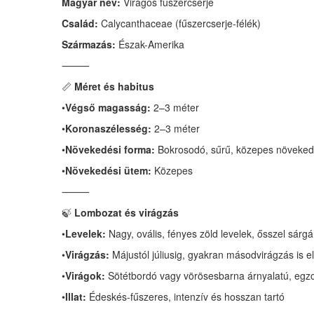
Magyar név:
Virágos fűszercserje
Család:
Calycanthaceae (fűszercserje-félék)
Származás:
Észak-Amerika
⸻
📏
Méret és habitus
•
Végső magasság:
2–3 méter
•
Koronaszélesség:
2–3 méter
•
Növekedési forma:
Bokrosodó, sűrű, közepes növeked
•
Növekedési ütem:
Közepes
⸻
🍃
Lombozat és virágzás
•
Levelek:
Nagy, ovális, fényes zöld levelek, ősszel sárg
•
Virágzás:
Májustól júliusig, gyakran másodvirágzás is el
•
Virágok:
Sötétbordó vagy vörösesbarna árnyalatú, egzoti
•
Illat:
Édeskés-fűszeres, intenzív és hosszan tartó