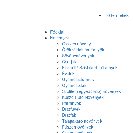
0 termékek
Főoldal
Növények
Összes növény
Örökzöldek és Fenyők
Sövénynövények
Cserjék
Kiskerti / Sziklakerti növények
Évelők
Gyümölcstermők
Gyümölcsfák
Szoliter (egyedülálló) növények
Kúszó-Futó Növények
Páfrányok
Díszfüvek
Díszfák
Talajtakaró növények
Fűszernövények
Gyógynövények