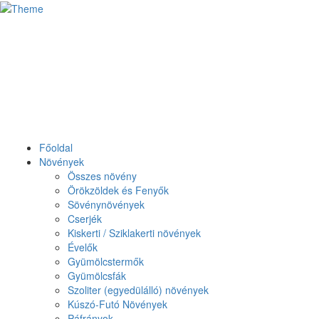
Főoldal
Növények
Összes növény
Örökzöldek és Fenyők
Sövénynövények
Cserjék
Kiskerti / Sziklakerti növények
Évelők
Gyümölcstermők
Gyümölcsfák
Szoliter (egyedülálló) növények
Kúszó-Futó Növények
Páfrányok