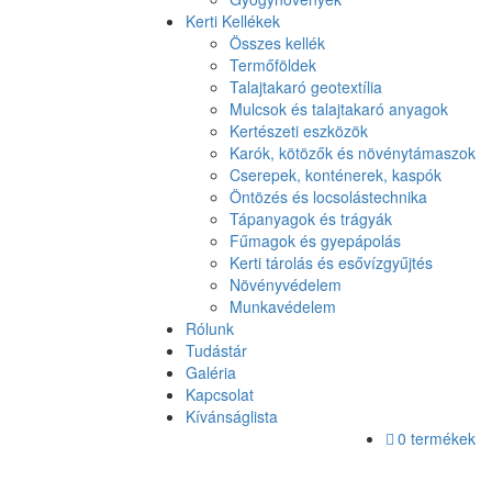
Kerti Kellékek
Összes kellék
Termőföldek
Talajtakaró geotextília
Mulcsok és talajtakaró anyagok
Kertészeti eszközök
Karók, kötözők és növénytámaszok
Cserepek, konténerek, kaspók
Öntözés és locsolástechnika
Tápanyagok és trágyák
Fűmagok és gyepápolás
Kerti tárolás és esővízgyűjtés
Növényvédelem
Munkavédelem
Rólunk
Tudástár
Galéria
Kapcsolat
Kívánságlista
0 termékek