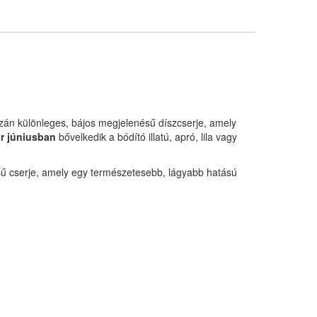
azán különleges, bájos megjelenésű díszcserje, amely
r júniusban
bővelkedik a bódító illatú, apró, lila vagy
ésű cserje, amely egy természetesebb, lágyabb hatású