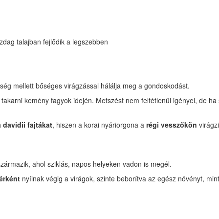
zdag talajban fejlődik a legszebben
yiség mellett bőséges virágzással hálálja meg a gondoskodást.
 takarni kemény fagyok idején. Metszést nem feltétlenül igényel, de h
davidii fajtákat
, hiszen a korai nyáriorgona a
régi vesszőkön
virágzi
származik, ahol sziklás, napos helyeken vadon is megél.
érként
nyílnak végig a virágok, szinte beborítva az egész növényt, mint 