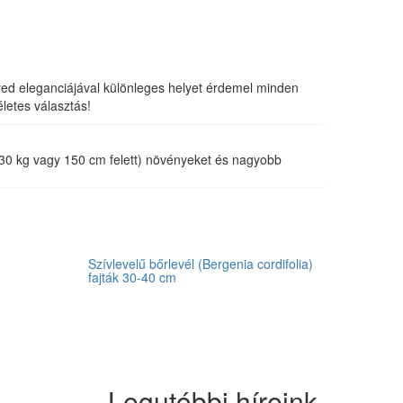
yed eleganciájával különleges helyet érdemel minden
letes választás!
ú (30 kg vagy 150 cm felett) növényeket és nagyobb
Szívlevelű bőrlevél (Bergenia cordifolia)
fajták 30-40 cm
Legutóbbi híreink