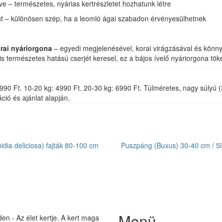
ve – természetes, nyárias kertrészletet hozhatunk létre
t – különösen szép, ha a leomló ágai szabadon érvényesülhetnek
rai nyáriorgona
– egyedi megjelenésével, korai virágzásával és könn
s természetes hatású cserjét keresel, ez a bájos ívelő nyáriorgona töké
g: 3990 Ft. 10-20 kg: 4990 Ft. 20-30 kg: 6990 Ft. Túlméretes, nagy súly
ció és ajánlat alapján.
inidia deliciosa) fajták 80-100 cm
Puszpáng (Buxus) 30-40 cm / 5l
Menü
n - Az élet kertje. A kert maga