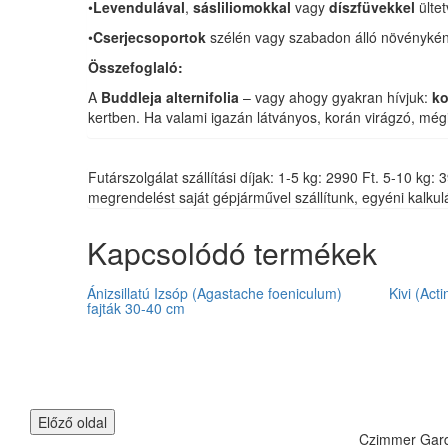
•
Levendulával
,
sásliliomokkal
vagy
díszfüvekkel
ültet
•
Cserjecsoportok
szélén vagy szabadon álló növénykén
Összefoglaló:
A
Buddleja alternifolia
– vagy ahogy gyakran hívjuk:
ko
kertben. Ha valami igazán látványos, korán virágzó, mégi
Futárszolgálat szállítási díjak: 1-5 kg: 2990 Ft. 5-10 k
megrendelést saját gépjárművel szállítunk, egyéni kalkulá
Kapcsolódó termékek
Ánizsillatú Izsóp (Agastache foeniculum)
Kivi (Act
fajták 30-40 cm
Czimmer Garde