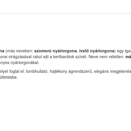
ona
(más neveken:
szomorú nyáriorgona
,
ívelő nyáriorgona
) egy ig
orai virágzásával rabul ejti a kertbarátok szívét. Neve nem véletlen:
má
ányos nyáriorgonákat.
lyet foglal el: lombhullató, hajlékony ágrendszerű, elegáns megjelen
 ültetésbe.