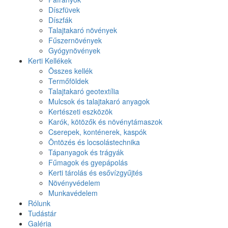
Díszfüvek
Díszfák
Talajtakaró növények
Fűszernövények
Gyógynövények
Kerti Kellékek
Összes kellék
Termőföldek
Talajtakaró geotextília
Mulcsok és talajtakaró anyagok
Kertészeti eszközök
Karók, kötözők és növénytámaszok
Cserepek, konténerek, kaspók
Öntözés és locsolástechnika
Tápanyagok és trágyák
Fűmagok és gyepápolás
Kerti tárolás és esővízgyűjtés
Növényvédelem
Munkavédelem
Rólunk
Tudástár
Galéria