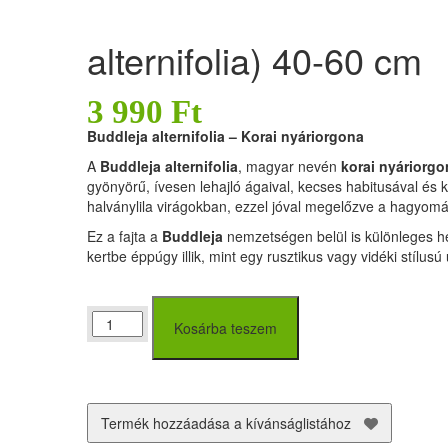
alternifolia) 40-60 cm
3 990
Ft
Buddleja alternifolia – Korai nyáriorgona
A
Buddleja alternifolia
, magyar nevén
korai nyáriorgo
gyönyörű, ívesen lehajló ágaival, kecses habitusával és k
halványlila virágokban, ezzel jóval megelőzve a hagyom
Ez a fajta a
Buddleja
nemzetségen belül is különleges he
kertbe éppúgy illik, mint egy rusztikus vagy vidéki stílusú 
Korai
Kosárba teszem
nyáriorgona
(Buddleja
alternifolia)
40-
60
Termék hozzáadása a kívánságlistához
cm