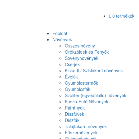
0 termékek
Főoldal
Növények
Összes növény
Örökzöldek és Fenyők
Sövénynövények
Cserjék
Kiskerti / Sziklakerti növények
Évelők
Gyümölcstermők
Gyümölcsfák
Szoliter (egyedülálló) növények
Kúszó-Futó Növények
Páfrányok
Díszfüvek
Díszfák
Talajtakaró növények
Fűszernövények
Gyógynövények