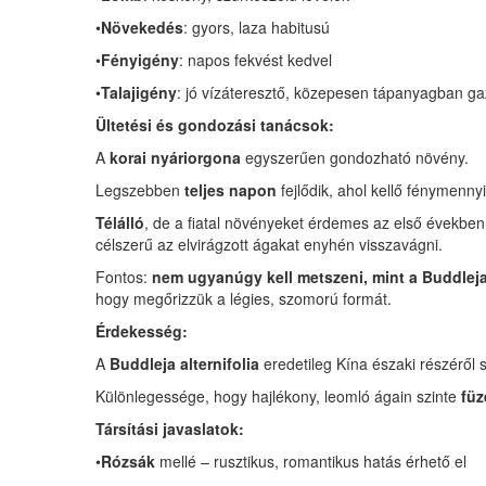
•
Növekedés
: gyors, laza habitusú
•
Fényigény
: napos fekvést kedvel
•
Talajigény
: jó vízáteresztő, közepesen tápanyagban ga
Ültetési és gondozási tanácsok:
A
korai nyáriorgona
egyszerűen gondozható növény.
Legszebben
teljes napon
fejlődik, ahol kellő fénymenn
Télálló
, de a fiatal növényeket érdemes az első években
célszerű az elvirágzott ágakat enyhén visszavágni.
Fontos:
nem ugyanúgy kell metszeni, mint a Buddleja 
hogy megőrizzük a légies, szomorú formát.
Érdekesség:
A
Buddleja alternifolia
eredetileg Kína északi részéről 
Különlegessége, hogy hajlékony, leomló ágain szinte
füz
Társítási javaslatok:
•
Rózsák
mellé – rusztikus, romantikus hatás érhető el