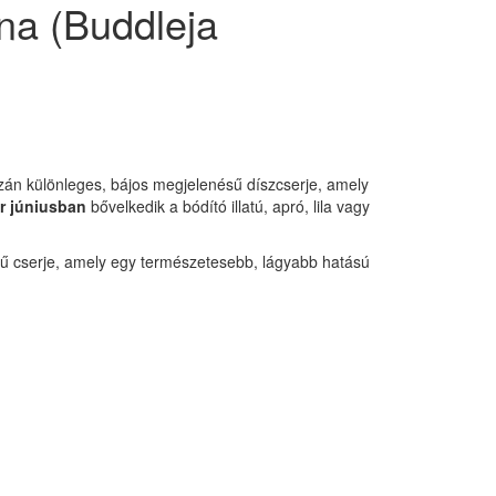
na (Buddleja
azán különleges, bájos megjelenésű díszcserje, amely
r júniusban
bővelkedik a bódító illatú, apró, lila vagy
ésű cserje, amely egy természetesebb, lágyabb hatású