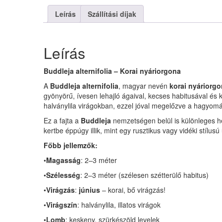
mennyiség
Leírás
Szállítási díjak
Leírás
Buddleja alternifolia – Korai nyáriorgona
A
Buddleja alternifolia
, magyar nevén
korai nyáriorg
gyönyörű, ívesen lehajló ágaival, kecses habitusával és k
halványlila virágokban, ezzel jóval megelőzve a hagyom
Ez a fajta a
Buddleja
nemzetségen belül is különleges he
kertbe éppúgy illik, mint egy rusztikus vagy vidéki stílusú
Főbb jellemzők:
•
Magasság
: 2–3 méter
•
Szélesség
: 2–3 méter (szélesen szétterülő habitus)
•
Virágzás
:
június
– korai, bő virágzás!
•
Virágszín
: halványlila, illatos virágok
•
Lomb
: keskeny, szürkészöld levelek