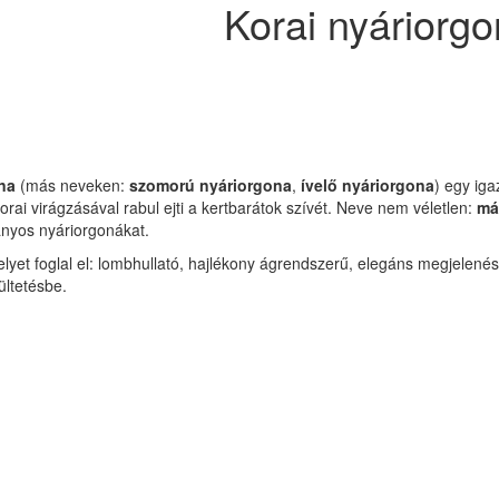
Korai nyáriorgo
na
(más neveken:
szomorú nyáriorgona
,
ívelő nyáriorgona
) egy ig
orai virágzásával rabul ejti a kertbarátok szívét. Neve nem véletlen:
má
ányos nyáriorgonákat.
lyet foglal el: lombhullató, hajlékony ágrendszerű, elegáns megjelen
ültetésbe.