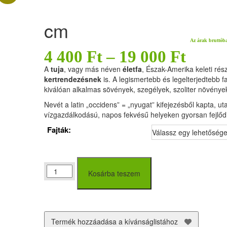
cm
Az árak bruttób
4 400
Ft
–
19 000
Ft
A
tuja
, vagy más néven
életfa
, Észak-Amerika keleti ré
kertrendezésnek
is. A legismertebb és legelterjedtebb f
kiválóan alkalmas sövények, szegélyek, szoliter növénye
Nevét a latin „occidens” = „nyugat” kifejezésből kapta, u
vízgazdálkodású, napos fekvésű helyeken gyorsan fejlőd
Fajták:
Tuja
Kosárba teszem
(Thuja
occidentalis)
fajták
20-
60
Termék hozzáadása a kívánságlistához