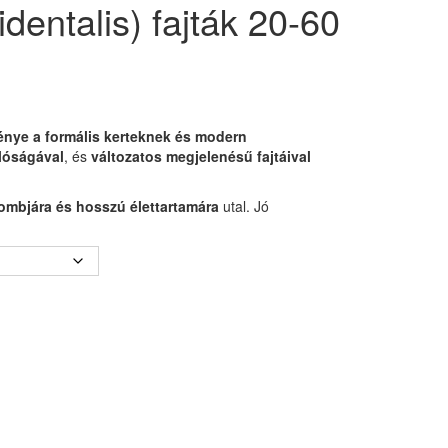
dentalis) fajták 20-60
nye a formális kerteknek és modern
llóságával
, és
változatos megjelenésű fajtáival
lombjára és hosszú élettartamára
utal. Jó