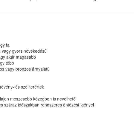
agy fa
es vagy gyors növekedésű
vagy akár magasabb
agy több
yos vagy bronzos árnyalatú
sövény- és szoliterérték
talajon meszesebb közegben is nevelhető
s száraz időszakban rendszeres öntözést igényel