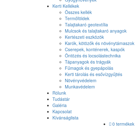
Kerti Kellékek
Összes kellék
Termőföldek
Talajtakaró geotextília
Mulcsok és talajtakaró anyagok
Kertészeti eszközök
Karók, kötözők és növénytámaszok
Cserepek, konténerek, kaspók
Öntözés és locsolástechnika
Tápanyagok és trágyák
Fűmagok és gyepápolás
Kerti tárolás és esővízgyűjtés
Növényvédelem
Munkavédelem
Rólunk
Tudástár
Galéria
Kapcsolat
Kívánságlista
0 termékek