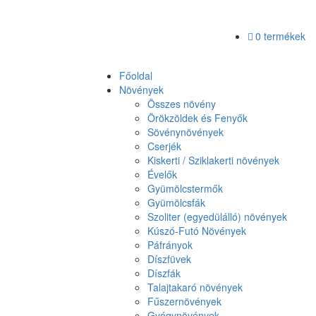
0 termékek
Főoldal
Növények
Összes növény
Örökzöldek és Fenyők
Sövénynövények
Cserjék
Kiskerti / Sziklakerti növények
Évelők
Gyümölcstermők
Gyümölcsfák
Szoliter (egyedülálló) növények
Kúszó-Futó Növények
Páfrányok
Díszfüvek
Díszfák
Talajtakaró növények
Fűszernövények
Gyógynövények