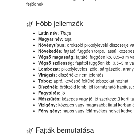
fejlődnek.
🌿 Főbb jellemzők
Latin név:
Thuja
Magyar név:
tuja
Növénytípus:
örökzöld pikkelylevelű díszcserje v
Növekedés:
fajtától függően törpe, lassú, közep
Végső magasság:
fajtától függően kb. 0,5–8 m 
Végső szélesség:
fajtától függően kb. 0,5–3 m v
Lombozat:
pikkelyleveles, zöld, sárgászöld, aran
Virágzás:
díszértéke nem jelentős
Toboz:
apró, kevésbé feltűnő tobozokat hozhat
Díszérték:
örökzöld lomb, jól formázható habitus, 
Fagytűrés:
jó
Mésztűrés:
közepes vagy jó; jó szerkezetű kerti 
Vízigény:
közepes vagy magasabb; fiatal korban é
Fényigény:
napos vagy félárnyékos helyet kedvel
🌿 Fajták bemutatása