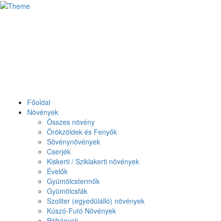
Főoldal
Növények
Összes növény
Örökzöldek és Fenyők
Sövénynövények
Cserjék
Kiskerti / Sziklakerti növények
Évelők
Gyümölcstermők
Gyümölcsfák
Szoliter (egyedülálló) növények
Kúszó-Futó Növények
Páfrányok