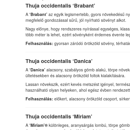
Thuja occidentalis ‘Brabant’
A
‘Brabant’
az egyik legismertebb, gyors növekedésű nyug
megfelelő gondozással sűrű, jól nyírható sövényt alkot.
Nagy előnye, hogy rendszeres nyírással egységes, klassz
több méter is lehet, ezért sövényként érdemes évente le
Felhasználás:
gyorsan záródó örökzöld sövény, térhatáro
Thuja occidentalis ‘Danica’
A
‘Danica’
alacsony, szabályos gömb alakú, törpe növekedé
ültetésekben és alacsony örökzöld foltok kialakítására.
Lassan növekszik, ezért kevés metszést igényel, termész
használható olyan helyeken, ahol egész évben rendezett
Felhasználás:
előkert, alacsony örökzöld csoport, sírke
Thuja occidentalis ‘Miriam’
A
‘Miriam’®
különleges, aranysárgás lombú, törpe gömbt