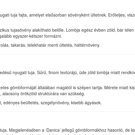
ati tuja fajta, amelyet elsősorban sövényként ültetnek. Erőteljes, vi
ikus tujasövény alakítható belőle. Lombja egész évben zöld, bár télen
galább egyszer-kétszer formázni.
lás, takarás, telekhatár menti ültetés, háttérnövény.
sű nyugati tuja. Sűrű, finom textúrájú, üde zöld lombja miatt rendkívül
etes gömbformáját általában magától is szépen tartja. Mérete miatt kis
, alacsony örökzöld struktúrára van szükség.
rt, edényes beültetés, szegélynövény, kisebb ágyások.
uja. Megjelenésében a ‘Danica’ jellegű gömbformákhoz hasonló, de l