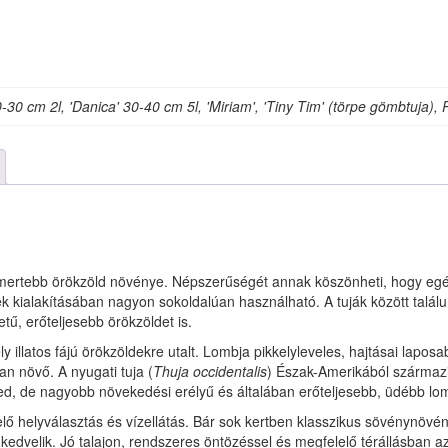
-30 cm 2l, 'Danica' 30-40 cm 5l, 'Miriam', 'Tiny Tim' (törpe gömbtuja), 
ismertebb örökzöld növénye. Népszerűségét annak köszönheti, hogy egé
ek kialakításában nagyon sokoldalúan használható. A tuják között tal
ű, erőteljesebb örökzöldet is.
 illatos fájú örökzöldekre utalt. Lombja pikkelyleveles, hajtásai lapos
n növő. A nyugati tuja (
Thuja occidentalis
) Észak-Amerikából származik
ed, de nagyobb növekedési erélyű és általában erőteljesebb, üdébb lom
ő helyválasztás és vízellátás. Bár sok kertben klasszikus sövénynövény
m kedvelik. Jó talajon, rendszeres öntözéssel és megfelelő térállásban