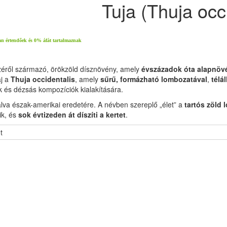
Tuja (Thuja occi
an értendőek és 0% áfát tartalmaznak
széről származó, örökzöld dísznövény, amely
évszázadok óta alapnövé
aj a
Thuja occidentalis
, amely
sűrű, formázható lombozatával
,
télá
k és dézsás kompozíciók kialakítására.
talva észak-amerikai eredetére. A névben szereplő „élet” a
tartós zöld 
ik, és
sok évtizeden át díszíti a kertet
.