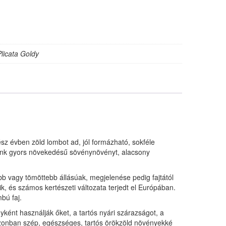
Plicata Goldy
sz évben zöld lombot ad, jól formázható, sokféle
álunk gyors növekedésű sövénynövényt, alacsony
abb vagy tömöttebb állásúak, megjelenése pedig fajtától
, és számos kertészeti változata terjedt el Európában.
bú faj.
ként használják őket, a tartós nyári szárazságot, a
 azonban szép, egészséges, tartós örökzöld növényekké