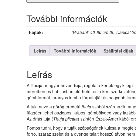
cm
mennyiség
További információk
Fajták:
'Brabant' 40-60 cm 3l, 'Danica' 20
Leírás
További információk
Szállítási díjak
Leírás
A
Thuja
, magyar nevén
tuja
, régóta a kertek egyik leg
méretben és habitusban elérhető, és a kert szerkezetén
gömbformát, aranyos lombú törpefajtát és nagyobb termet
A tuja neve a görög eredetű
thuia
szóból származik, amely
függően lehet oszlopos, kúpos, gömbölyded vagy lazábba
Az óriás tuja (
Thuja plicata
) szintén Észak-Amerikából er
Fontos tudni, hogy a tuják szépségének kulcsa a megfelel
forró, száraz szelet és a gyenge talajt hosszú távon ne