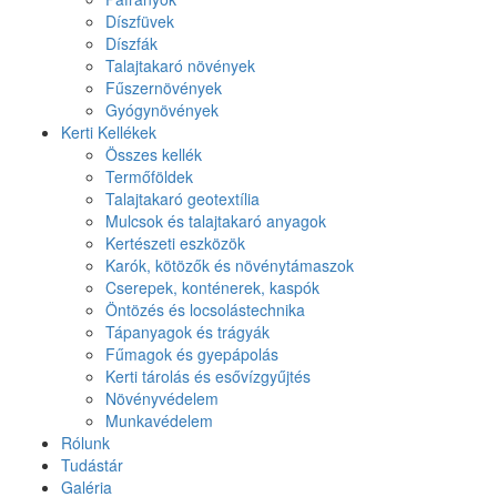
Díszfüvek
Díszfák
Talajtakaró növények
Fűszernövények
Gyógynövények
Kerti Kellékek
Összes kellék
Termőföldek
Talajtakaró geotextília
Mulcsok és talajtakaró anyagok
Kertészeti eszközök
Karók, kötözők és növénytámaszok
Cserepek, konténerek, kaspók
Öntözés és locsolástechnika
Tápanyagok és trágyák
Fűmagok és gyepápolás
Kerti tárolás és esővízgyűjtés
Növényvédelem
Munkavédelem
Rólunk
Tudástár
Galéria