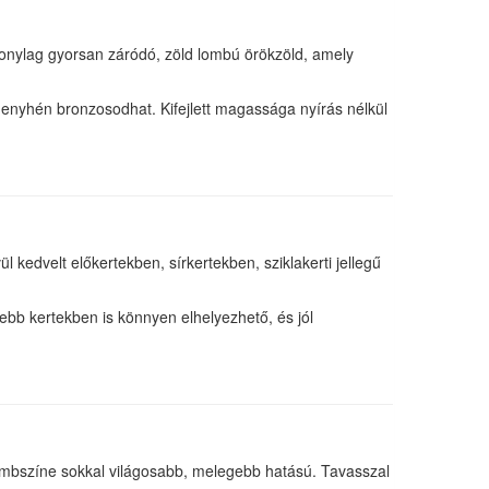
szonylag gyorsan záródó, zöld lombú örökzöld, amely
 enyhén bronzosodhat. Kifejlett magassága nyírás nélkül
 kedvelt előkertekben, sírkertekben, sziklakerti jellegű
ebb kertekben is könnyen elhelyezhető, és jól
ombszíne sokkal világosabb, melegebb hatású. Tavasszal