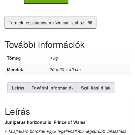
boróka
(juniperus
horizontalis
'Prince
Termék hozzáadása a kívánságlistához
of
Wales')
30-
További információk
40
cm
mennyiség
Tömeg
4 kg
Méretek
20 × 20 × 40 cm
Leírás
További információk
Szállítási díjak
Leírás
Juniperus horizontalis ‘Prince of Wales’
A talajtakaró borókák egyik legellenállóbb, legsűrűbb választása