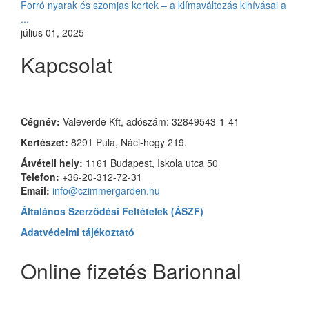
Forró nyarak és szomjas kertek – a klímaváltozás kihívásai a
...
július 01, 2025
Kapcsolat
Czimmer Garden
Cégnév:
Valeverde Kft, adószám: 32849543-1-41
Kertészet:
8291 Pula, Náci-hegy 219.
Átvételi hely:
1161 Budapest, Iskola utca 50
Telefon:
+36-20-312-72-31
Email:
info@czimmergarden.hu
Általános Szerződési Feltételek (ÁSZF)
Adatvédelmi tájékoztató
Online fizetés Barionnal