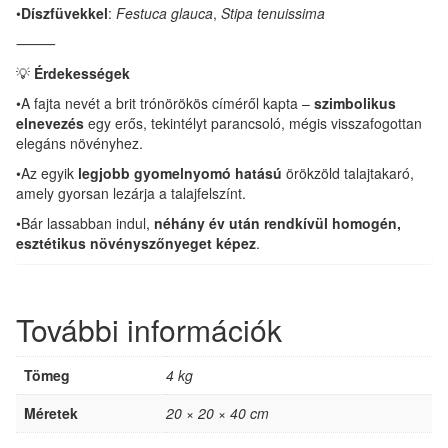
•
Díszfüvekkel
:
Festuca glauca
,
Stipa tenuissima
⸻
💡
Érdekességek
•A fajta nevét a brit trónörökös címéről kapta –
szimbolikus
elnevezés
egy erős, tekintélyt parancsoló, mégis visszafogottan
elegáns növényhez.
•Az egyik
legjobb gyomelnyomó hatású
örökzöld talajtakaró,
amely gyorsan lezárja a talajfelszínt.
•Bár lassabban indul,
néhány év után rendkívül homogén,
esztétikus növényszőnyeget képez
.
További információk
Tömeg
4 kg
Méretek
20 × 20 × 40 cm