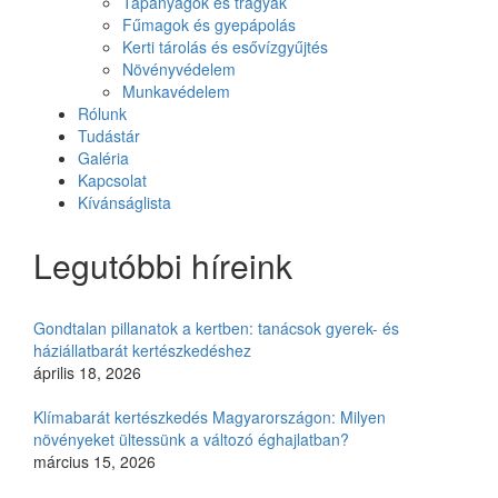
Tápanyagok és trágyák
Fűmagok és gyepápolás
Kerti tárolás és esővízgyűjtés
Növényvédelem
Munkavédelem
Rólunk
Tudástár
Galéria
Kapcsolat
Kívánságlista
Legutóbbi híreink
Gondtalan pillanatok a kertben: tanácsok gyerek- és
háziállatbarát kertészkedéshez
április 18, 2026
Klímabarát kertészkedés Magyarországon: Milyen
növényeket ültessünk a változó éghajlatban?
március 15, 2026