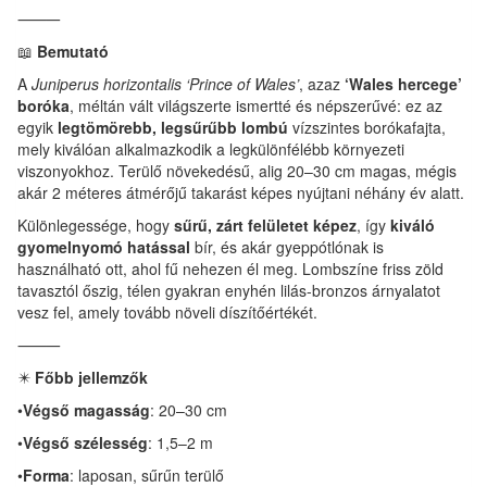
⸻
📖
Bemutató
A
Juniperus horizontalis ‘Prince of Wales’
, azaz
‘Wales hercege’
boróka
, méltán vált világszerte ismertté és népszerűvé: ez az
egyik
legtömörebb, legsűrűbb lombú
vízszintes borókafajta,
mely kiválóan alkalmazkodik a legkülönfélébb környezeti
viszonyokhoz. Terülő növekedésű, alig 20–30 cm magas, mégis
akár 2 méteres átmérőjű takarást képes nyújtani néhány év alatt.
Különlegessége, hogy
sűrű, zárt felületet képez
, így
kiváló
gyomelnyomó hatással
bír, és akár gyeppótlónak is
használható ott, ahol fű nehezen él meg. Lombszíne friss zöld
tavasztól őszig, télen gyakran enyhén lilás-bronzos árnyalatot
vesz fel, amely tovább növeli díszítőértékét.
⸻
✴️
Főbb jellemzők
•
Végső magasság
: 20–30 cm
•
Végső szélesség
: 1,5–2 m
•
Forma
: laposan, sűrűn terülő