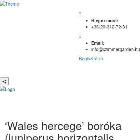
Hívjon most:
+36-20-312-72-31
Email:
info@czimmergarden.hu
Regisztráció
‘Wales hercege’ boróka
(juniperus horizontalis