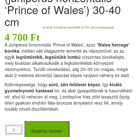
‘Prince of Wales’) 30-40
cm
Az árak bruttóban értendőek és 0% áfát tartalmaznak
4 700
Ft
A
Juniperus horizontalis ‘Prince of Wales’
, azaz
‘Wales hercege’
boróka
, méltán vált világszerte ismertté és népszerűvé: ez az
egyik
legtömörebb, legsűrűbb lombú
vízszintes borókafajta,
mely kiválóan alkalmazkodik a legkülönfélébb környezeti
viszonyokhoz. Terülő növekedésű, alig 20–30 cm magas, mégis
akár 2 méteres átmérőjű takarást képes nyújtani néhány év alatt.
Különlegessége, hogy
sűrű, zárt felületet képez
, így
kiváló
gyomelnyomó hatással
bír, és akár gyeppótlónak is használható
ott, ahol fű nehezen él meg. Lombszíne friss zöld tavasztól őszig,
télen gyakran enyhén lilás-bronzos árnyalatot vesz fel, amely
tovább növeli díszítőértékét.
‘Wales
Kosárba teszem
hercege’