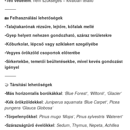
•
Téli védelem
: nem szükséges – kiválóan télálló
⸻
🏡
Felhasználási lehetőségek
•
Talajtakarónak rézsűre, lejtőre, kőfalak mellé
•
Gyep helyett nehezen gondozható, száraz területekre
•
Kőburkolat, lépcső vagy sziklakert szegélyébe
•
Vegyes örökzöld csoportok előterébe
•
Sírkertekbe, temetői beültetésekbe, mivel kevés gondozást
igényel
⸻
🤝
Társítási lehetőségek
•
Más horizontalis borókákkal
:
‘Blue Forest’
,
‘Wiltonii’
,
‘Glacier’
•
Kék örökzöldekkel
:
Juniperus squamata ‘Blue Carpet’
,
Picea
pungens ‘Glauca Globosa’
•
Törpefenyőkkel
:
Pinus mugo ‘Mops’
,
Pinus sylvestris ‘Watereri’
•
Szárazságtűrő évelőkkel
:
Sedum
,
Thymus
,
Nepeta
,
Achillea