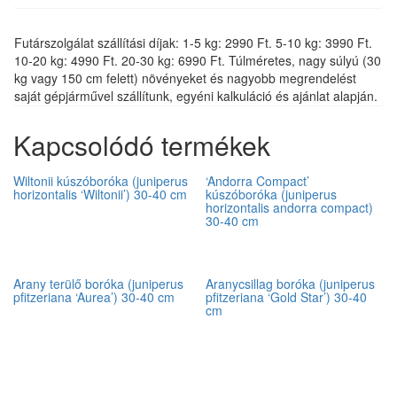
Futárszolgálat szállítási díjak: 1-5 kg: 2990 Ft. 5-10 kg: 3990 Ft.
10-20 kg: 4990 Ft. 20-30 kg: 6990 Ft. Túlméretes, nagy súlyú (30
kg vagy 150 cm felett) növényeket és nagyobb megrendelést
saját gépjárművel szállítunk, egyéni kalkuláció és ajánlat alapján.
Kapcsolódó termékek
Wiltonii kúszóboróka (juniperus
‘Andorra Compact’
horizontalis ‘Wiltonii’) 30-40 cm
kúszóboróka (juniperus
horizontalis andorra compact)
30-40 cm
Arany terülő boróka (juniperus
Aranycsillag boróka (juniperus
pfitzeriana ‘Aurea’) 30-40 cm
pfitzeriana ‘Gold Star’) 30-40
cm