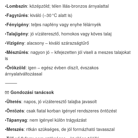
•
Lombszín
: középzöld; télen lilás-bronzos árnyalattal
•
Fagytűrés
: kiváló (–30 °C alatt is)
•
Fényigény
: teljes napfény vagy enyhe félárnyék
•
Talajigény
: jó vízáteresztő, homokos vagy köves talaj
•
Vízigény
: alacsony – kiváló szárazságtűrő
•
Mésztűrés
: nagyon jó – kifejezetten jól viseli a meszes talajokat
is
•
Örökzöld
: igen – egész évben díszít, évszakos
árnyalatváltozással
⸻
🧤
Gondozási tanácsok
•
Ültetés
: napos, jó vízáteresztő talajba javasolt
•
Öntözés
: csak fiatal korban igényel rendszeres öntözést
•
Tápanyag
: nem igényel külön trágyázást
•
Metszés
: ritkán szükséges, de jól formázható tavasszal