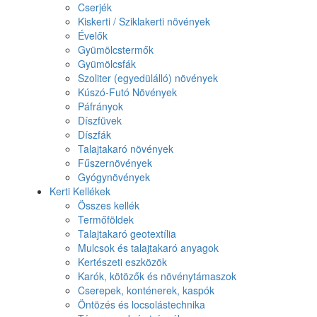
Cserjék
Kiskerti / Sziklakerti növények
Évelők
Gyümölcstermők
Gyümölcsfák
Szoliter (egyedülálló) növények
Kúszó-Futó Növények
Páfrányok
Díszfüvek
Díszfák
Talajtakaró növények
Fűszernövények
Gyógynövények
Kerti Kellékek
Összes kellék
Termőföldek
Talajtakaró geotextília
Mulcsok és talajtakaró anyagok
Kertészeti eszközök
Karók, kötözők és növénytámaszok
Cserepek, konténerek, kaspók
Öntözés és locsolástechnika