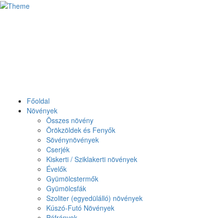
Főoldal
Növények
Összes növény
Örökzöldek és Fenyők
Sövénynövények
Cserjék
Kiskerti / Sziklakerti növények
Évelők
Gyümölcstermők
Gyümölcsfák
Szoliter (egyedülálló) növények
Kúszó-Futó Növények
Páfrányok