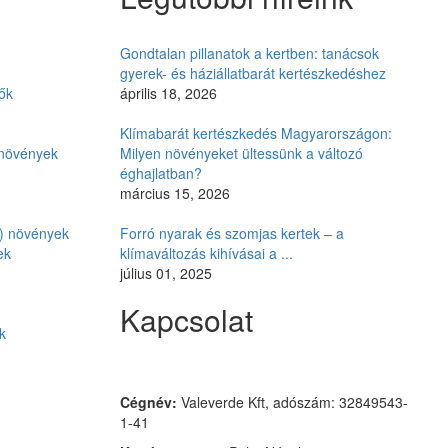
Gondtalan pillanatok a kertben: tanácsok
gyerek- és háziállatbarát kertészkedéshez
ők
április 18, 2026
Klímabarát kertészkedés Magyarországon:
i növények
Milyen növényeket ültessünk a változó
éghajlatban?
március 15, 2026
ó) növények
Forró nyarak és szomjas kertek – a
ek
klímaváltozás kihívásai a ...
július 01, 2025
Kapcsolat
k
Czimmer Garden
Cégnév:
Valeverde Kft, adószám: 32849543-
1-41