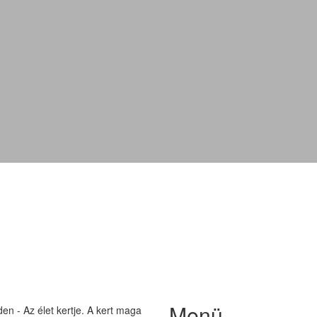
abies procera
Menü
n - Az élet kertje. A kert maga