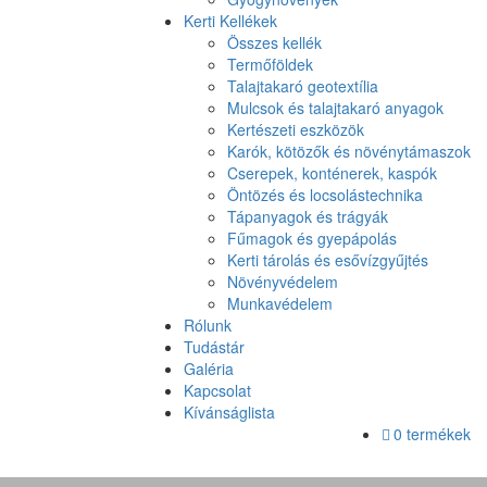
Kerti Kellékek
Összes kellék
Termőföldek
Talajtakaró geotextília
Mulcsok és talajtakaró anyagok
Kertészeti eszközök
Karók, kötözők és növénytámaszok
Cserepek, konténerek, kaspók
Öntözés és locsolástechnika
Tápanyagok és trágyák
Fűmagok és gyepápolás
Kerti tárolás és esővízgyűjtés
Növényvédelem
Munkavédelem
Rólunk
Tudástár
Galéria
Kapcsolat
Kívánságlista
0 termékek