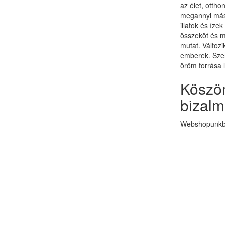
az élet, otth
megannyi más 
illatok és ízek
összeköt és 
mutat. Változi
emberek. Szer
öröm forrása 
Köszön
bizalm
Webshopunkba