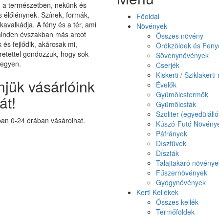
on a természetben, nekünk és
élőlénynek. Színek, formák,
Főoldal
 kavalkádja. A fény és a tér, ami
Növények
minden évszakban más arcot
Összes növény
k és fejlődik, akárcsak mi,
Örökzöldek és Feny
etettel gondozzuk, hogy sok
Sövénynövények
legyen.
Cserjék
Kiskerti / Sziklakert
jük vásárlóink
Évelők
Gyümölcstermők
át!
Gyümölcsfák
Szoliter (egyedüláll
n 0-24 órában vásárolhat.
Kúszó-Futó Növény
Páfrányok
Díszfüvek
Díszfák
Talajtakaró növénye
Fűszernövények
Gyógynövények
Kerti Kellékek
Összes kellék
Termőföldek