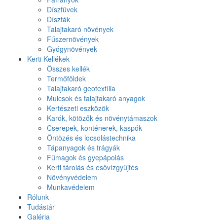
Díszfüvek
Díszfák
Talajtakaró növények
Fűszernövények
Gyógynövények
Kerti Kellékek
Összes kellék
Termőföldek
Talajtakaró geotextília
Mulcsok és talajtakaró anyagok
Kertészeti eszközök
Karók, kötözők és növénytámaszok
Cserepek, konténerek, kaspók
Öntözés és locsolástechnika
Tápanyagok és trágyák
Fűmagok és gyepápolás
Kerti tárolás és esővízgyűjtés
Növényvédelem
Munkavédelem
Rólunk
Tudástár
Galéria