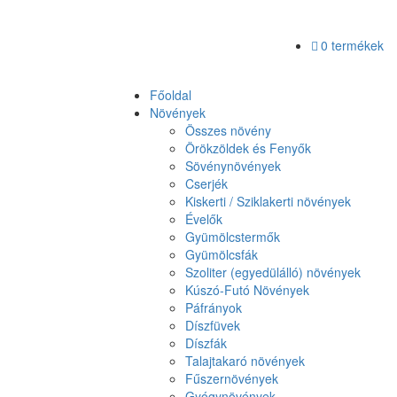
0 termékek
Főoldal
Növények
Összes növény
Örökzöldek és Fenyők
Sövénynövények
Cserjék
Kiskerti / Sziklakerti növények
Évelők
Gyümölcstermők
Gyümölcsfák
Szoliter (egyedülálló) növények
Kúszó-Futó Növények
Páfrányok
Díszfüvek
Díszfák
Talajtakaró növények
Fűszernövények
Gyógynövények