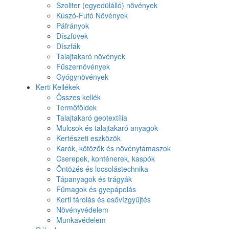
Szoliter (egyedülálló) növények
Kúszó-Futó Növények
Páfrányok
Díszfüvek
Díszfák
Talajtakaró növények
Fűszernövények
Gyógynövények
Kerti Kellékek
Összes kellék
Termőföldek
Talajtakaró geotextília
Mulcsok és talajtakaró anyagok
Kertészeti eszközök
Karók, kötözők és növénytámaszok
Cserepek, konténerek, kaspók
Öntözés és locsolástechnika
Tápanyagok és trágyák
Fűmagok és gyepápolás
Kerti tárolás és esővízgyűjtés
Növényvédelem
Munkavédelem