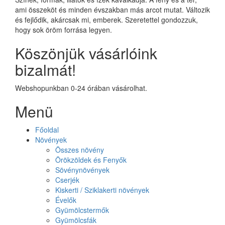
ami összeköt és minden évszakban más arcot mutat. Változik
és fejlődik, akárcsak mi, emberek. Szeretettel gondozzuk,
hogy sok öröm forrása legyen.
Köszönjük vásárlóink
bizalmát!
Webshopunkban 0-24 órában vásárolhat.
Menü
Főoldal
Növények
Összes növény
Örökzöldek és Fenyők
Sövénynövények
Cserjék
Kiskerti / Sziklakerti növények
Évelők
Gyümölcstermők
Gyümölcsfák