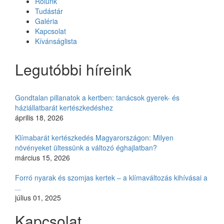
Rólunk
Tudástár
Galéria
Kapcsolat
Kívánságlista
Legutóbbi híreink
Gondtalan pillanatok a kertben: tanácsok gyerek- és
háziállatbarát kertészkedéshez
április 18, 2026
Klímabarát kertészkedés Magyarországon: Milyen
növényeket ültessünk a változó éghajlatban?
március 15, 2026
Forró nyarak és szomjas kertek – a klímaváltozás kihívásai a
...
július 01, 2025
Kapcsolat