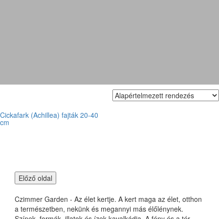
Achillea millefolium 'Belle
Epoque'
Cickafark (Achillea) fajták 20-40
cm
Czimmer Garden - Az élet kertje. A kert maga az élet, otthon
a természetben, nekünk és megannyi más élőlénynek.
Színek, formák, illatok és ízek kavalkádja. A fény és a tér,