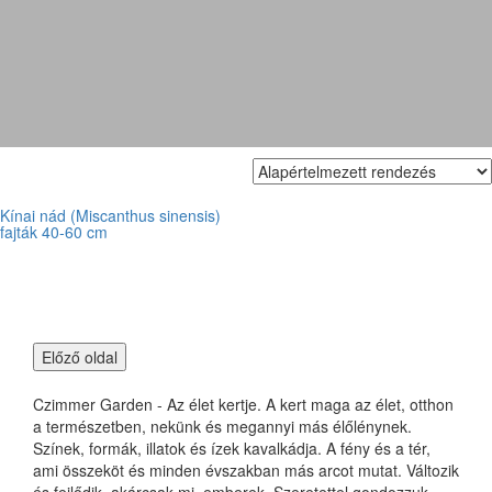
'Adagio'
Kínai nád (Miscanthus sinensis)
fajták 40-60 cm
Czimmer Garden - Az élet kertje. A kert maga az élet, otthon
a természetben, nekünk és megannyi más élőlénynek.
Színek, formák, illatok és ízek kavalkádja. A fény és a tér,
ami összeköt és minden évszakban más arcot mutat. Változik
és fejlődik, akárcsak mi, emberek. Szeretettel gondozzuk,