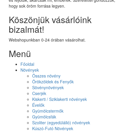
hogy sok öröm forrása legyen.
Köszönjük vásárlóink
bizalmát!
Webshopunkban 0-24 órában vásárolhat.
Menü
Főoldal
Növények
Összes növény
Örökzöldek és Fenyők
Sövénynövények
Cserjék
Kiskerti / Sziklakerti növények
Évelők
Gyümölcstermők
Gyümölcsfák
Szoliter (egyedülálló) növények
Kúszó-Futó Növények