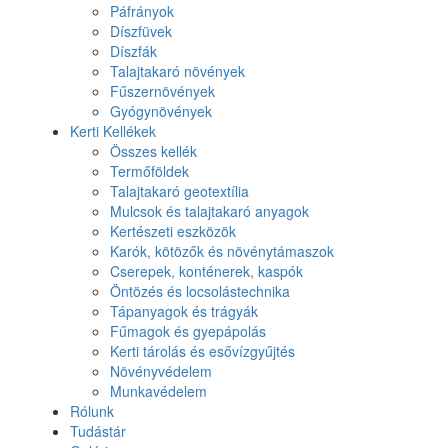
Páfrányok
Díszfüvek
Díszfák
Talajtakaró növények
Fűszernövények
Gyógynövények
Kerti Kellékek
Összes kellék
Termőföldek
Talajtakaró geotextília
Mulcsok és talajtakaró anyagok
Kertészeti eszközök
Karók, kötözők és növénytámaszok
Cserepek, konténerek, kaspók
Öntözés és locsolástechnika
Tápanyagok és trágyák
Fűmagok és gyepápolás
Kerti tárolás és esővízgyűjtés
Növényvédelem
Munkavédelem
Rólunk
Tudástár