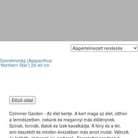
Agapanthus ‘Northern Star
Szerelmvirág (Agapanthus
‘Northern Star’) 20-40 cm
Czimmer Garden - Az élet kertje. A kert maga az élet, otthon
a természetben, nekünk és megannyi más élőlénynek.
Színek, formák, illatok és ízek kavalkádja. A fény és a tér,
ami összeköt és minden évszakban más arcot mutat. Változik
és fejlődik, akárcsak mi, emberek. Szeretettel gondozzuk,