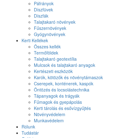
Páfrányok
Díszfüvek
Díszfák
Talajtakaró növények
Fűszernövények
Gyógynövények
Kerti Kellékek
Összes kellék
Termőföldek
Talajtakaró geotextília
Mulcsok és talajtakaró anyagok
Kertészeti eszközök
Karók, kötözők és növénytámaszok
Cserepek, konténerek, kaspók
Öntözés és locsolástechnika
Tápanyagok és trágyák
Fűmagok és gyepápolás
Kerti tárolás és esővízgyűjtés
Növényvédelem
Munkavédelem
Rólunk
Tudástár