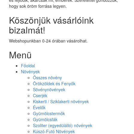
hogy sok öröm forrása legyen.
Köszönjük vásárlóink
bizalmát!
Webshopunkban 0-24 órában vásárolhat.
Menü
Főoldal
Növények
Összes növény
Örökzöldek és Fenyők
Sövénynövények
Cserjék
Kiskerti / Sziklakerti növények
Évelők
Gyümölcstermők
Gyümölcsfák
Szoliter (egyedülálló) növények
Kúszó-Futó Növények