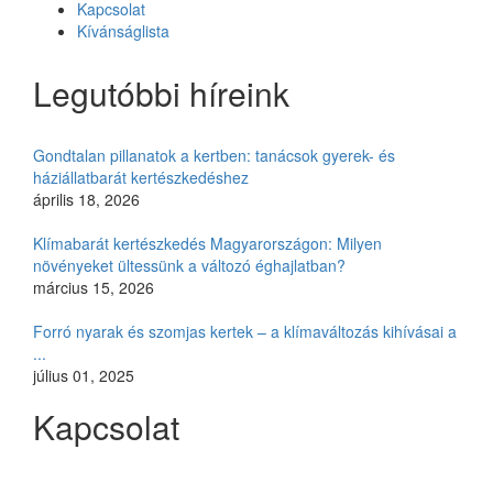
Kapcsolat
Kívánságlista
Legutóbbi híreink
Gondtalan pillanatok a kertben: tanácsok gyerek- és
háziállatbarát kertészkedéshez
április 18, 2026
Klímabarát kertészkedés Magyarországon: Milyen
növényeket ültessünk a változó éghajlatban?
március 15, 2026
Forró nyarak és szomjas kertek – a klímaváltozás kihívásai a
...
július 01, 2025
Kapcsolat
Czimmer Garden