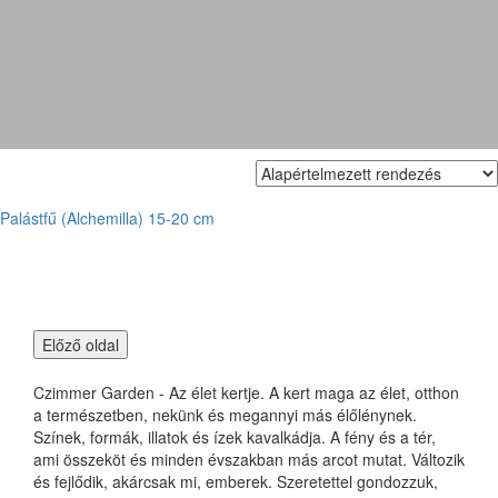
Alchemilla erythropoda
Palástfű (Alchemilla) 15-20 cm
Czimmer Garden - Az élet kertje. A kert maga az élet, otthon
a természetben, nekünk és megannyi más élőlénynek.
Színek, formák, illatok és ízek kavalkádja. A fény és a tér,
ami összeköt és minden évszakban más arcot mutat. Változik
és fejlődik, akárcsak mi, emberek. Szeretettel gondozzuk,