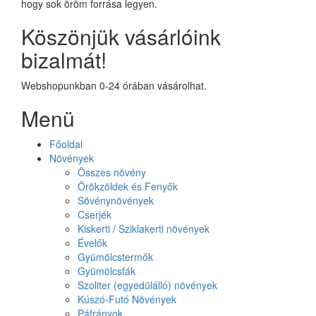
hogy sok öröm forrása legyen.
Köszönjük vásárlóink
bizalmát!
Webshopunkban 0-24 órában vásárolhat.
Menü
Főoldal
Növények
Összes növény
Örökzöldek és Fenyők
Sövénynövények
Cserjék
Kiskerti / Sziklakerti növények
Évelők
Gyümölcstermők
Gyümölcsfák
Szoliter (egyedülálló) növények
Kúszó-Futó Növények
Páfrányok