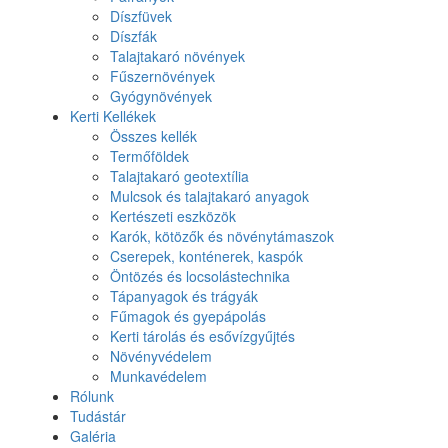
Díszfüvek
Díszfák
Talajtakaró növények
Fűszernövények
Gyógynövények
Kerti Kellékek
Összes kellék
Termőföldek
Talajtakaró geotextília
Mulcsok és talajtakaró anyagok
Kertészeti eszközök
Karók, kötözők és növénytámaszok
Cserepek, konténerek, kaspók
Öntözés és locsolástechnika
Tápanyagok és trágyák
Fűmagok és gyepápolás
Kerti tárolás és esővízgyűjtés
Növényvédelem
Munkavédelem
Rólunk
Tudástár
Galéria