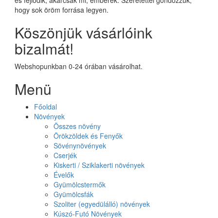
hogy sok öröm forrása legyen.
Köszönjük vásárlóink
bizalmát!
Webshopunkban 0-24 órában vásárolhat.
Menü
Főoldal
Növények
Összes növény
Örökzöldek és Fenyők
Sövénynövények
Cserjék
Kiskerti / Sziklakerti növények
Évelők
Gyümölcstermők
Gyümölcsfák
Szoliter (egyedülálló) növények
Kúszó-Futó Növények