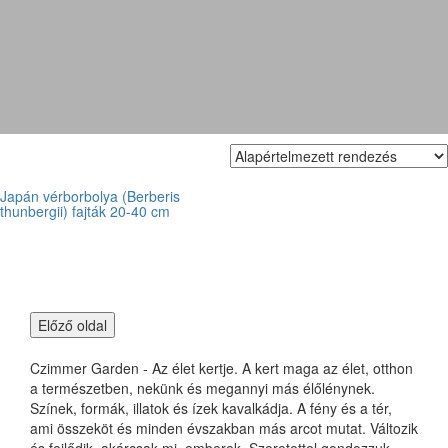
'Atropurpurea Nana'
Japán vérborbolya (Berberis
thunbergii) fajták 20-40 cm
Czimmer Garden - Az élet kertje. A kert maga az élet, otthon
a természetben, nekünk és megannyi más élőlénynek.
Színek, formák, illatok és ízek kavalkádja. A fény és a tér,
ami összeköt és minden évszakban más arcot mutat. Változik
és fejlődik, akárcsak mi, emberek. Szeretettel gondozzuk,