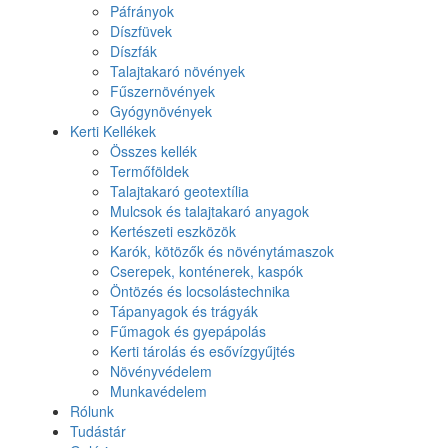
Páfrányok
Díszfüvek
Díszfák
Talajtakaró növények
Fűszernövények
Gyógynövények
Kerti Kellékek
Összes kellék
Termőföldek
Talajtakaró geotextília
Mulcsok és talajtakaró anyagok
Kertészeti eszközök
Karók, kötözők és növénytámaszok
Cserepek, konténerek, kaspók
Öntözés és locsolástechnika
Tápanyagok és trágyák
Fűmagok és gyepápolás
Kerti tárolás és esővízgyűjtés
Növényvédelem
Munkavédelem
Rólunk
Tudástár