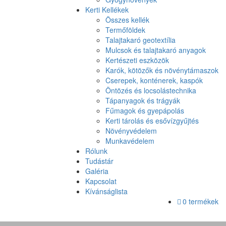
Kerti Kellékek
Összes kellék
Termőföldek
Talajtakaró geotextília
Mulcsok és talajtakaró anyagok
Kertészeti eszközök
Karók, kötözők és növénytámaszok
Cserepek, konténerek, kaspók
Öntözés és locsolástechnika
Tápanyagok és trágyák
Fűmagok és gyepápolás
Kerti tárolás és esővízgyűjtés
Növényvédelem
Munkavédelem
Rólunk
Tudástár
Galéria
Kapcsolat
Kívánságlista
0 termékek