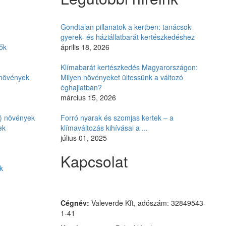
Gondtalan pillanatok a kertben: tanácsok
gyerek- és háziállatbarát kertészkedéshez
ők
április 18, 2026
Klímabarát kertészkedés Magyarországon:
i növények
Milyen növényeket ültessünk a változó
éghajlatban?
március 15, 2026
ó) növények
Forró nyarak és szomjas kertek – a
ek
klímaváltozás kihívásai a ...
július 01, 2025
Kapcsolat
k
Czimmer Garden
Cégnév:
Valeverde Kft, adószám: 32849543-
1-41