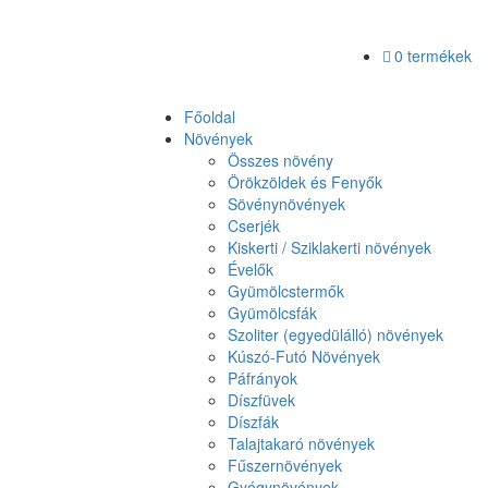
0 termékek
Főoldal
Növények
Összes növény
Örökzöldek és Fenyők
Sövénynövények
Cserjék
Kiskerti / Sziklakerti növények
Évelők
Gyümölcstermők
Gyümölcsfák
Szoliter (egyedülálló) növények
Kúszó-Futó Növények
Páfrányok
Díszfüvek
Díszfák
Talajtakaró növények
Fűszernövények
Gyógynövények