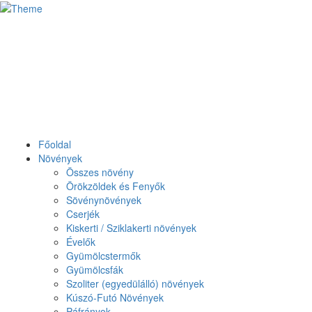
Főoldal
Növények
Összes növény
Örökzöldek és Fenyők
Sövénynövények
Cserjék
Kiskerti / Sziklakerti növények
Évelők
Gyümölcstermők
Gyümölcsfák
Szoliter (egyedülálló) növények
Kúszó-Futó Növények
Páfrányok