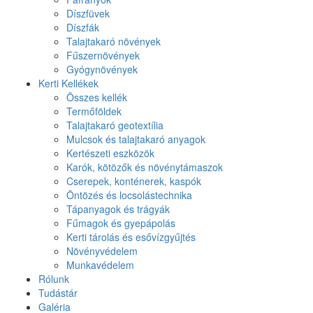
Díszfüvek
Díszfák
Talajtakaró növények
Fűszernövények
Gyógynövények
Kerti Kellékek
Összes kellék
Termőföldek
Talajtakaró geotextília
Mulcsok és talajtakaró anyagok
Kertészeti eszközök
Karók, kötözők és növénytámaszok
Cserepek, konténerek, kaspók
Öntözés és locsolástechnika
Tápanyagok és trágyák
Fűmagok és gyepápolás
Kerti tárolás és esővízgyűjtés
Növényvédelem
Munkavédelem
Rólunk
Tudástár
Galéria