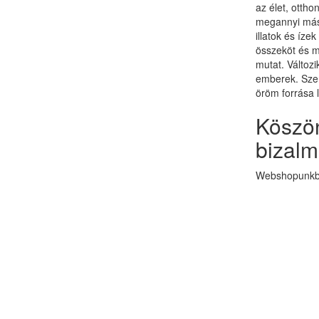
az élet, otth
megannyi más 
illatok és ízek
összeköt és 
mutat. Változi
emberek. Szer
öröm forrása 
Köszön
bizalm
Webshopunkba