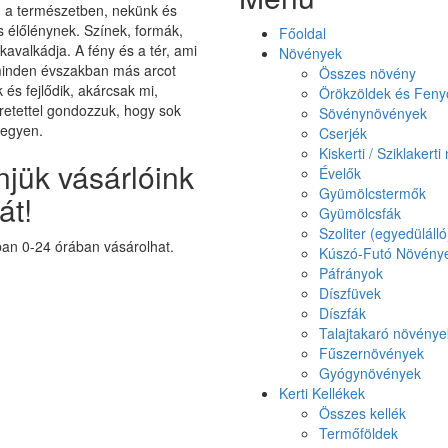
on a természetben, nekünk és
élőlénynek. Színek, formák,
Főoldal
 kavalkádja. A fény és a tér, ami
Növények
minden évszakban más arcot
Összes növény
k és fejlődik, akárcsak mi,
Örökzöldek és Feny
etettel gondozzuk, hogy sok
Sövénynövények
legyen.
Cserjék
Kiskerti / Sziklakert
jük vásárlóink
Évelők
Gyümölcstermők
át!
Gyümölcsfák
Szoliter (egyedüláll
n 0-24 órában vásárolhat.
Kúszó-Futó Növény
Páfrányok
Díszfüvek
Díszfák
Talajtakaró növénye
Fűszernövények
Gyógynövények
Kerti Kellékek
Összes kellék
Termőföldek