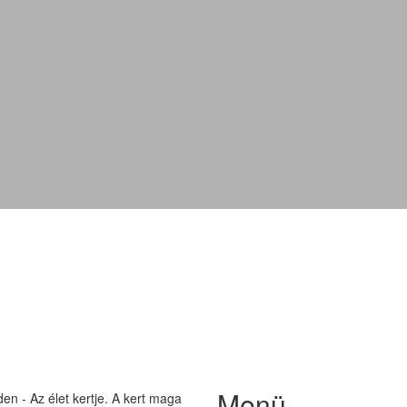
Aureola
Menü
n - Az élet kertje. A kert maga