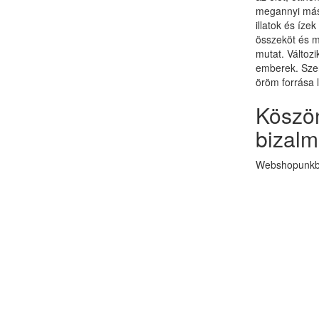
megannyi más 
illatok és ízek
összeköt és 
mutat. Változi
emberek. Szer
öröm forrása 
Köszön
bizalm
Webshopunkba