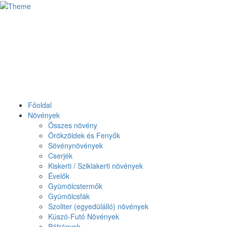
Főoldal
Növények
Összes növény
Örökzöldek és Fenyők
Sövénynövények
Cserjék
Kiskerti / Sziklakerti növények
Évelők
Gyümölcstermők
Gyümölcsfák
Szoliter (egyedülálló) növények
Kúszó-Futó Növények
Páfrányok