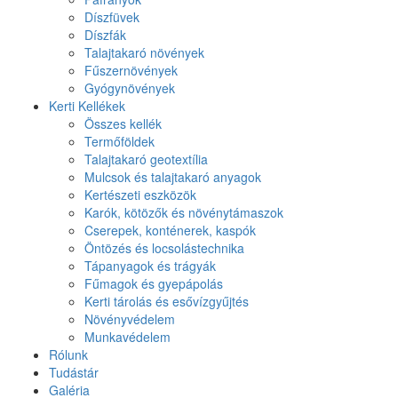
Díszfüvek
Díszfák
Talajtakaró növények
Fűszernövények
Gyógynövények
Kerti Kellékek
Összes kellék
Termőföldek
Talajtakaró geotextília
Mulcsok és talajtakaró anyagok
Kertészeti eszközök
Karók, kötözők és növénytámaszok
Cserepek, konténerek, kaspók
Öntözés és locsolástechnika
Tápanyagok és trágyák
Fűmagok és gyepápolás
Kerti tárolás és esővízgyűjtés
Növényvédelem
Munkavédelem
Rólunk
Tudástár
Galéria