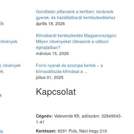
Gondtalan pillanatok a kertben: tanácsok
gyerek- és háziállatbarát kertészkedéshez
ők
április 18, 2026
Klímabarát kertészkedés Magyarországon:
i növények
Milyen növényeket ültessünk a változó
éghajlatban?
március 15, 2026
ó) növények
Forró nyarak és szomjas kertek – a
ek
klímaváltozás kihívásai a ...
július 01, 2025
Kapcsolat
k
Czimmer Garden
Cégnév:
Valeverde Kft, adószám: 32849543-
1-41
Kertészet:
8291 Pula, Náci-hegy 219.
ia