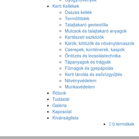
Kerti Kellékek
Összes kellék
Termőföldek
Talajtakaró geotextília
Mulcsok és talajtakaró anyagok
Kertészeti eszközök
Karók, kötözők és növénytámaszok
Cserepek, konténerek, kaspók
Öntözés és locsolástechnika
Tápanyagok és trágyák
Fűmagok és gyepápolás
Kerti tárolás és esővízgyűjtés
Növényvédelem
Munkavédelem
Rólunk
Tudástár
Galéria
Kapcsolat
Kívánságlista
0 termékek