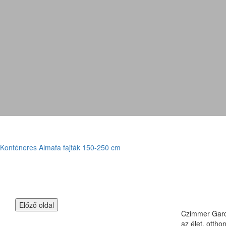
Konténeres Almafa fajták 150-250 cm
Czimmer Garde
az élet, otth