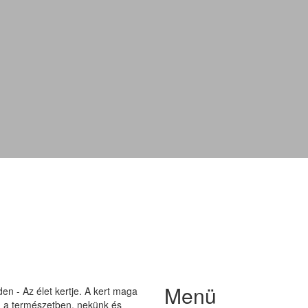
Batul
Menü
n - Az élet kertje. A kert maga
on a természetben, nekünk és