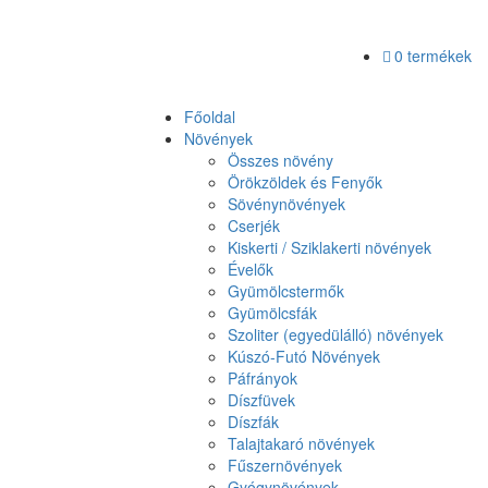
0 termékek
Főoldal
Növények
Összes növény
Örökzöldek és Fenyők
Sövénynövények
Cserjék
Kiskerti / Sziklakerti növények
Évelők
Gyümölcstermők
Gyümölcsfák
Szoliter (egyedülálló) növények
Kúszó-Futó Növények
Páfrányok
Díszfüvek
Díszfák
Talajtakaró növények
Fűszernövények
Gyógynövények