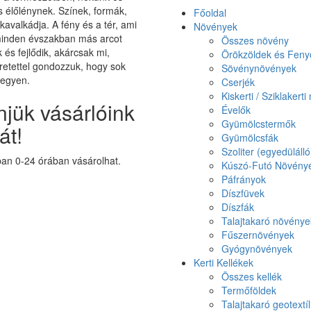
élőlénynek. Színek, formák,
Főoldal
 kavalkádja. A fény és a tér, ami
Növények
minden évszakban más arcot
Összes növény
k és fejlődik, akárcsak mi,
Örökzöldek és Feny
etettel gondozzuk, hogy sok
Sövénynövények
legyen.
Cserjék
Kiskerti / Sziklakert
jük vásárlóink
Évelők
Gyümölcstermők
át!
Gyümölcsfák
Szoliter (egyedüláll
n 0-24 órában vásárolhat.
Kúszó-Futó Növény
Páfrányok
Díszfüvek
Díszfák
Talajtakaró növénye
Fűszernövények
Gyógynövények
Kerti Kellékek
Összes kellék
Termőföldek
Talajtakaró geotextíl