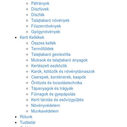
Páfrányok
Díszfüvek
Díszfák
Talajtakaró növények
Fűszernövények
Gyógynövények
Kerti Kellékek
Összes kellék
Termőföldek
Talajtakaró geotextília
Mulcsok és talajtakaró anyagok
Kertészeti eszközök
Karók, kötözők és növénytámaszok
Cserepek, konténerek, kaspók
Öntözés és locsolástechnika
Tápanyagok és trágyák
Fűmagok és gyepápolás
Kerti tárolás és esővízgyűjtés
Növényvédelem
Munkavédelem
Rólunk
Tudástár