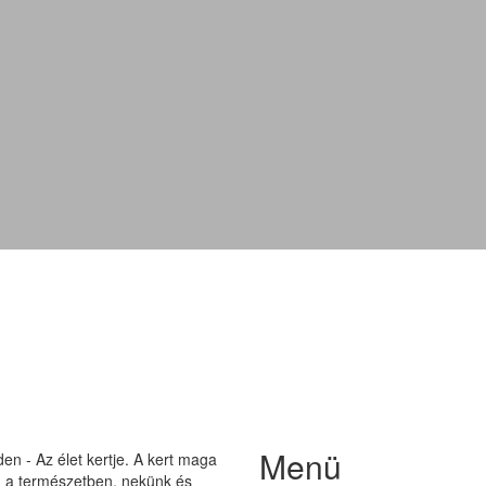
Buddleja davidii
Menü
n - Az élet kertje. A kert maga
on a természetben, nekünk és