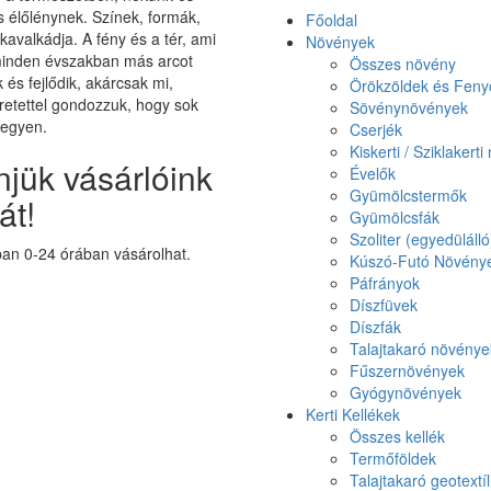
élőlénynek. Színek, formák,
Főoldal
 kavalkádja. A fény és a tér, ami
Növények
minden évszakban más arcot
Összes növény
k és fejlődik, akárcsak mi,
Örökzöldek és Feny
etettel gondozzuk, hogy sok
Sövénynövények
legyen.
Cserjék
Kiskerti / Sziklakert
jük vásárlóink
Évelők
Gyümölcstermők
át!
Gyümölcsfák
Szoliter (egyedüláll
n 0-24 órában vásárolhat.
Kúszó-Futó Növény
Páfrányok
Díszfüvek
Díszfák
Talajtakaró növénye
Fűszernövények
Gyógynövények
Kerti Kellékek
Összes kellék
Termőföldek
Talajtakaró geotextíl