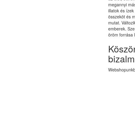
megannyi más 
illatok és ízek
összeköt és 
mutat. Változi
emberek. Szer
öröm forrása 
Köszön
bizalm
Webshopunkba