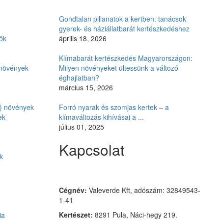
Gondtalan pillanatok a kertben: tanácsok
gyerek- és háziállatbarát kertészkedéshez
ők
április 18, 2026
Klímabarát kertészkedés Magyarországon:
i növények
Milyen növényeket ültessünk a változó
éghajlatban?
március 15, 2026
ó) növények
Forró nyarak és szomjas kertek – a
ek
klímaváltozás kihívásai a ...
július 01, 2025
Kapcsolat
k
Czimmer Garden
Cégnév:
Valeverde Kft, adószám: 32849543-
1-41
Kertészet:
8291 Pula, Náci-hegy 219.
ia