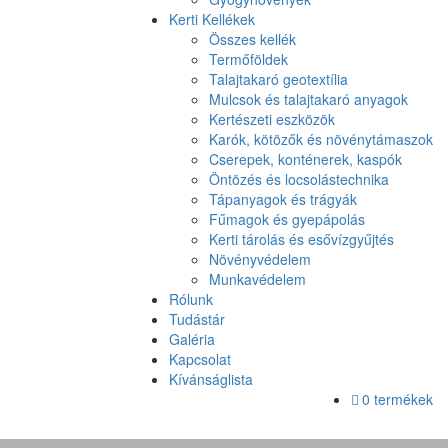
Kerti Kellékek
Összes kellék
Termőföldek
Talajtakaró geotextília
Mulcsok és talajtakaró anyagok
Kertészeti eszközök
Karók, kötözők és növénytámaszok
Cserepek, konténerek, kaspók
Öntözés és locsolástechnika
Tápanyagok és trágyák
Fűmagok és gyepápolás
Kerti tárolás és esővízgyűjtés
Növényvédelem
Munkavédelem
Rólunk
Tudástár
Galéria
Kapcsolat
Kívánságlista
0 termékek