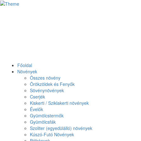
Főoldal
Növények
Összes növény
Örökzöldek és Fenyők
Sövénynövények
Cserjék
Kiskerti / Sziklakerti növények
Évelők
Gyümölcstermők
Gyümölcsfák
Szoliter (egyedülálló) növények
Kúszó-Futó Növények
Páfrányok