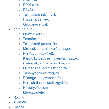
Díszfüvek
Díszfák
Talajtakaró növények
Fűszernövények
Gyógynövények
Kerti Kellékek
Összes kellék
Termőföldek
Talajtakaró geotextília
Mulcsok és talajtakaró anyagok
Kertészeti eszközök
Karók, kötözők és növénytámaszok
Cserepek, konténerek, kaspók
Öntözés és locsolástechnika
Tápanyagok és trágyák
Fűmagok és gyepápolás
Kerti tárolás és esővízgyűjtés
Növényvédelem
Munkavédelem
Rólunk
Tudástár
Galéria