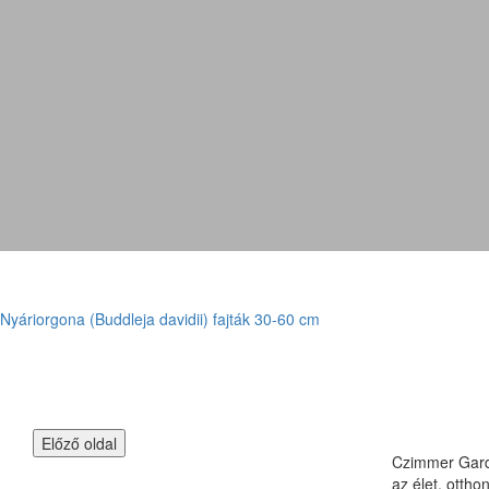
Nyáriorgona (Buddleja davidii) fajták 30-60 cm
Czimmer Garde
az élet, otth