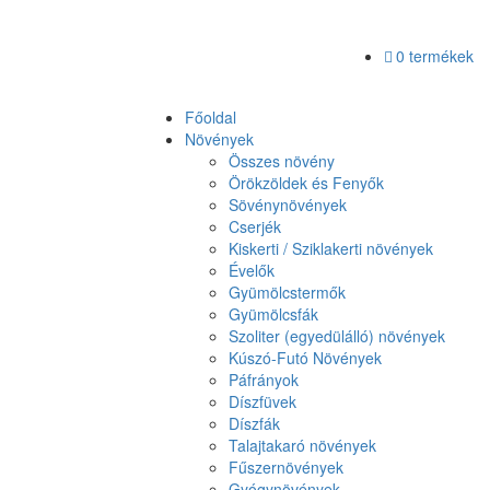
0 termékek
Főoldal
Növények
Összes növény
Örökzöldek és Fenyők
Sövénynövények
Cserjék
Kiskerti / Sziklakerti növények
Évelők
Gyümölcstermők
Gyümölcsfák
Szoliter (egyedülálló) növények
Kúszó-Futó Növények
Páfrányok
Díszfüvek
Díszfák
Talajtakaró növények
Fűszernövények
Gyógynövények