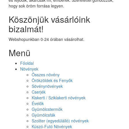
hogy sok öröm forrása legyen.
Köszönjük vásárlóink
bizalmát!
Webshopunkban 0-24 órában vásárolhat.
Menü
Főoldal
Növények
Összes növény
Örökzöldek és Fenyők
Sövénynövények
Cserjék
Kiskerti / Sziklakerti növények
Évelők
Gyümölcstermők
Gyümölcsfák
Szoliter (egyedülálló) növények
Kúszó-Futó Növények