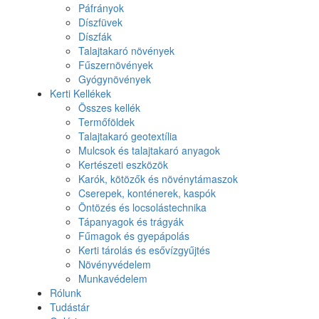
Páfrányok
Díszfüvek
Díszfák
Talajtakaró növények
Fűszernövények
Gyógynövények
Kerti Kellékek
Összes kellék
Termőföldek
Talajtakaró geotextília
Mulcsok és talajtakaró anyagok
Kertészeti eszközök
Karók, kötözők és növénytámaszok
Cserepek, konténerek, kaspók
Öntözés és locsolástechnika
Tápanyagok és trágyák
Fűmagok és gyepápolás
Kerti tárolás és esővízgyűjtés
Növényvédelem
Munkavédelem
Rólunk
Tudástár