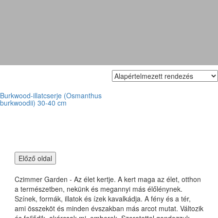
Burkwood illatosfa
Burkwood-illatcserje (Osmanthus
burkwoodii) 30-40 cm
Czimmer Garden - Az élet kertje. A kert maga az élet, otthon
a természetben, nekünk és megannyi más élőlénynek.
Színek, formák, illatok és ízek kavalkádja. A fény és a tér,
ami összeköt és minden évszakban más arcot mutat. Változik
és fejlődik, akárcsak mi, emberek. Szeretettel gondozzuk,