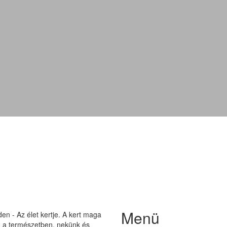
Ceglédi óriás
Menü
n - Az élet kertje. A kert maga
on a természetben, nekünk és