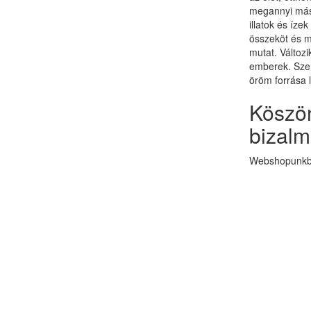
megannyi más 
illatok és ízek
összeköt és 
mutat. Változi
emberek. Szer
öröm forrása 
Köszön
bizalm
Webshopunkba