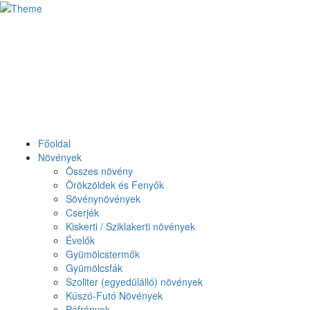
Főoldal
Növények
Összes növény
Örökzöldek és Fenyők
Sövénynövények
Cserjék
Kiskerti / Sziklakerti növények
Évelők
Gyümölcstermők
Gyümölcsfák
Szoliter (egyedülálló) növények
Kúszó-Futó Növények
Páfrányok