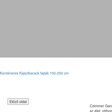
Konténeres Kajszibarack fajták 150-250 cm
Czimmer Garde
az élet, otth