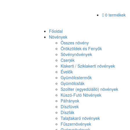
0 termékek
Főoldal
Növények
Összes növény
Örökzöldek és Fenyők
Sövénynövények
Cserjék
Kiskerti / Sziklakerti növények
Évelők
Gyümölcstermők
Gyümölcsfák
Szoliter (egyedülálló) növények
Kúszó-Futó Növények
Páfrányok
Díszfüvek
Díszfák
Talajtakaró növények
Fűszernövények
Gyógynövények