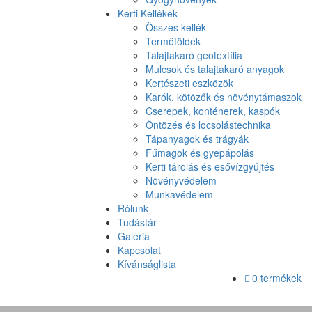
Kerti Kellékek
Összes kellék
Termőföldek
Talajtakaró geotextília
Mulcsok és talajtakaró anyagok
Kertészeti eszközök
Karók, kötözők és növénytámaszok
Cserepek, konténerek, kaspók
Öntözés és locsolástechnika
Tápanyagok és trágyák
Fűmagok és gyepápolás
Kerti tárolás és esővízgyűjtés
Növényvédelem
Munkavédelem
Rólunk
Tudástár
Galéria
Kapcsolat
Kívánságlista
0 termékek