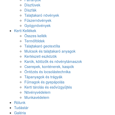
Díszfüvek
Díszfák
Talajtakaró növények
Fűszernövények
Gyógynövények
Kerti Kellékek
Összes kellék
Termőföldek
Talajtakaró geotextília
Mulcsok és talajtakaró anyagok
Kertészeti eszközök
Karók, kötözők és növénytámaszok
Cserepek, konténerek, kaspók
Öntözés és locsolástechnika
Tápanyagok és trágyák
Fűmagok és gyepápolás
Kerti tárolás és esővízgyűjtés
Növényvédelem
Munkavédelem
Rólunk
Tudástár
Galéria