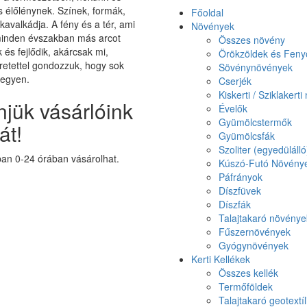
élőlénynek. Színek, formák,
Főoldal
 kavalkádja. A fény és a tér, ami
Növények
minden évszakban más arcot
Összes növény
k és fejlődik, akárcsak mi,
Örökzöldek és Feny
etettel gondozzuk, hogy sok
Sövénynövények
legyen.
Cserjék
Kiskerti / Sziklakert
jük vásárlóink
Évelők
Gyümölcstermők
át!
Gyümölcsfák
Szoliter (egyedüláll
n 0-24 órában vásárolhat.
Kúszó-Futó Növény
Páfrányok
Díszfüvek
Díszfák
Talajtakaró növénye
Fűszernövények
Gyógynövények
Kerti Kellékek
Összes kellék
Termőföldek
Talajtakaró geotextíl