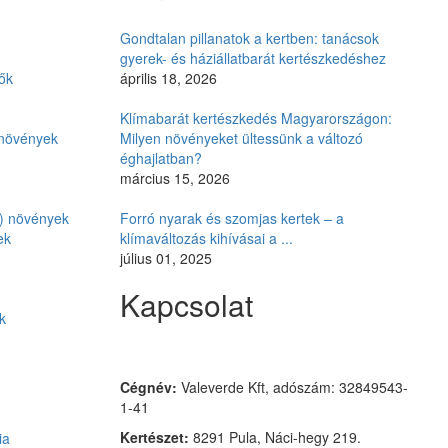
Gondtalan pillanatok a kertben: tanácsok
gyerek- és háziállatbarát kertészkedéshez
ők
április 18, 2026
Klímabarát kertészkedés Magyarországon:
i növények
Milyen növényeket ültessünk a változó
éghajlatban?
március 15, 2026
ó) növények
Forró nyarak és szomjas kertek – a
ek
klímaváltozás kihívásai a ...
július 01, 2025
Kapcsolat
k
Czimmer Garden
Cégnév:
Valeverde Kft, adószám: 32849543-
1-41
Kertészet:
8291 Pula, Náci-hegy 219.
ia