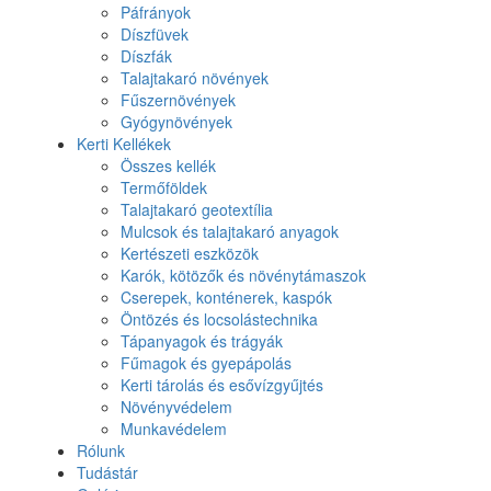
Páfrányok
Díszfüvek
Díszfák
Talajtakaró növények
Fűszernövények
Gyógynövények
Kerti Kellékek
Összes kellék
Termőföldek
Talajtakaró geotextília
Mulcsok és talajtakaró anyagok
Kertészeti eszközök
Karók, kötözők és növénytámaszok
Cserepek, konténerek, kaspók
Öntözés és locsolástechnika
Tápanyagok és trágyák
Fűmagok és gyepápolás
Kerti tárolás és esővízgyűjtés
Növényvédelem
Munkavédelem
Rólunk
Tudástár