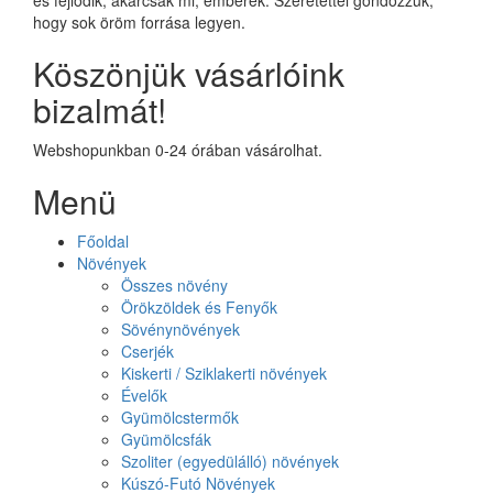
hogy sok öröm forrása legyen.
Köszönjük vásárlóink
bizalmát!
Webshopunkban 0-24 órában vásárolhat.
Menü
Főoldal
Növények
Összes növény
Örökzöldek és Fenyők
Sövénynövények
Cserjék
Kiskerti / Sziklakerti növények
Évelők
Gyümölcstermők
Gyümölcsfák
Szoliter (egyedülálló) növények
Kúszó-Futó Növények