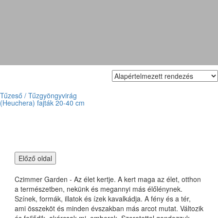
'Citronella'
Tűzeső / Tűzgyöngyvirág
(Heuchera) fajták 20-40 cm
Czimmer Garden - Az élet kertje. A kert maga az élet, otthon
a természetben, nekünk és megannyi más élőlénynek.
Színek, formák, illatok és ízek kavalkádja. A fény és a tér,
ami összeköt és minden évszakban más arcot mutat. Változik
és fejlődik, akárcsak mi, emberek. Szeretettel gondozzuk,