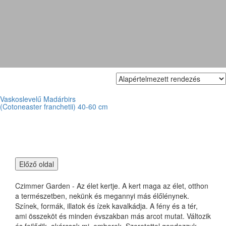
cotoneaster franchetii
Vaskoslevelű Madárbirs
(Cotoneaster franchetii) 40-60 cm
Czimmer Garden - Az élet kertje. A kert maga az élet, otthon
a természetben, nekünk és megannyi más élőlénynek.
Színek, formák, illatok és ízek kavalkádja. A fény és a tér,
ami összeköt és minden évszakban más arcot mutat. Változik
és fejlődik, akárcsak mi, emberek. Szeretettel gondozzuk,