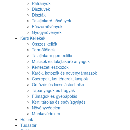
Páfrányok
Díszfüvek
Díszfák
Talajtakaró növények
Fűszernövények
Gyógynövények
Kerti Kellékek
Összes kellék
Termőföldek
Talajtakaró geotextília
Mulcsok és talajtakaró anyagok
Kertészeti eszközök
Karók, kötözők és növénytámaszok
Cserepek, konténerek, kaspók
Öntözés és locsolástechnika
Tápanyagok és trágyák
Fűmagok és gyepápolás
Kerti tárolás és esővízgyűjtés
Növényvédelem
Munkavédelem
Rólunk
Tudástár