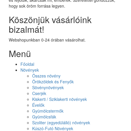
hogy sok öröm forrása legyen.
Köszönjük vásárlóink
bizalmát!
Webshopunkban 0-24 órában vásárolhat.
Menü
Főoldal
Növények
Összes növény
Örökzöldek és Fenyők
Sövénynövények
Cserjék
Kiskerti / Sziklakerti növények
Évelők
Gyümölcstermők
Gyümölcsfák
Szoliter (egyedülálló) növények
Kúszó-Futó Növények