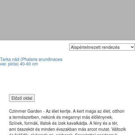
Csíkos pántlikafű
Tarka nád (Phalaris arundinacea
var. picta) 40-60 cm
Czimmer Garden - Az élet kertje. A kert maga az élet, otthon
a természetben, nekünk és megannyi más élőlénynek.
Színek, formák, illatok és ízek kavalkádja. A fény és a tér,
ami összeköt és minden évszakban más arcot mutat. Változik
és fejlődik, akárcsak mi, emberek. Szeretettel gondozzuk,