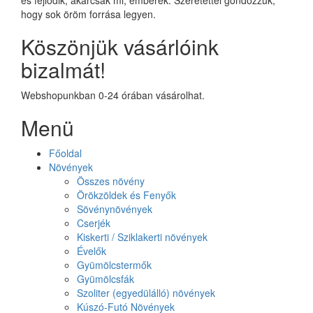
hogy sok öröm forrása legyen.
Köszönjük vásárlóink
bizalmát!
Webshopunkban 0-24 órában vásárolhat.
Menü
Főoldal
Növények
Összes növény
Örökzöldek és Fenyők
Sövénynövények
Cserjék
Kiskerti / Sziklakerti növények
Évelők
Gyümölcstermők
Gyümölcsfák
Szoliter (egyedülálló) növények
Kúszó-Futó Növények