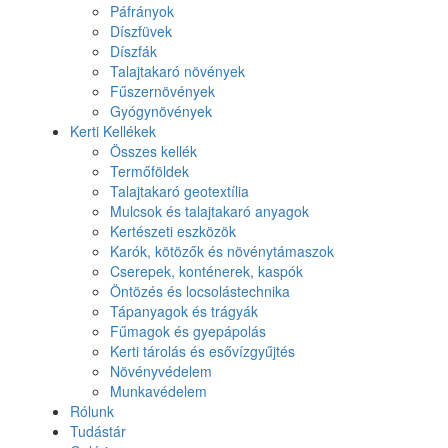
Páfrányok
Díszfüvek
Díszfák
Talajtakaró növények
Fűszernövények
Gyógynövények
Kerti Kellékek
Összes kellék
Termőföldek
Talajtakaró geotextília
Mulcsok és talajtakaró anyagok
Kertészeti eszközök
Karók, kötözők és növénytámaszok
Cserepek, konténerek, kaspók
Öntözés és locsolástechnika
Tápanyagok és trágyák
Fűmagok és gyepápolás
Kerti tárolás és esővízgyűjtés
Növényvédelem
Munkavédelem
Rólunk
Tudástár