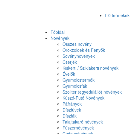
0 termékek
Főoldal
Növények
Összes növény
Örökzöldek és Fenyők
Sövénynövények
Cserjék
Kiskerti / Sziklakerti növények
Évelők
Gyümölcstermők
Gyümölcsfák
Szoliter (egyedülálló) növények
Kúszó-Futó Növények
Páfrányok
Díszfüvek
Díszfák
Talajtakaró növények
Fűszernövények
Gyógynövények