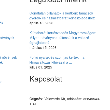
Gondtalan pillanatok a kertben: tanácsok
gyerek- és háziállatbarát kertészkedéshez
ők
április 18, 2026
Klímabarát kertészkedés Magyarországon:
i növények
Milyen növényeket ültessünk a változó
éghajlatban?
március 15, 2026
ó) növények
Forró nyarak és szomjas kertek – a
ek
klímaváltozás kihívásai a ...
július 01, 2025
Kapcsolat
k
Czimmer Garden
Cégnév:
Valeverde Kft, adószám: 32849543-
1-41