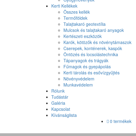
Kerti Kellékek
Összes kellék
Termőföldek
Talajtakaró geotextília
Mulcsok és talajtakaró anyagok
Kertészeti eszközök
Karók, kötözők és növénytámaszok
Cserepek, konténerek, kaspók
Öntözés és locsolástechnika
Tápanyagok és trágyák
Fűmagok és gyepápolás
Kerti tárolás és esővízgyűjtés
Növényvédelem
Munkavédelem
Rólunk
Tudástár
Galéria
Kapcsolat
Kívánságlista
0 termékek