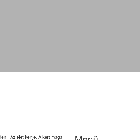
'Early® Purple Eye'
Menü
n - Az élet kertje. A kert maga