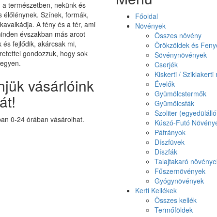
on a természetben, nekünk és
élőlénynek. Színek, formák,
Főoldal
 kavalkádja. A fény és a tér, ami
Növények
minden évszakban más arcot
Összes növény
k és fejlődik, akárcsak mi,
Örökzöldek és Feny
etettel gondozzuk, hogy sok
Sövénynövények
legyen.
Cserjék
Kiskerti / Sziklakert
jük vásárlóink
Évelők
Gyümölcstermők
át!
Gyümölcsfák
Szoliter (egyedüláll
n 0-24 órában vásárolhat.
Kúszó-Futó Növény
Páfrányok
Díszfüvek
Díszfák
Talajtakaró növénye
Fűszernövények
Gyógynövények
Kerti Kellékek
Összes kellék
Termőföldek