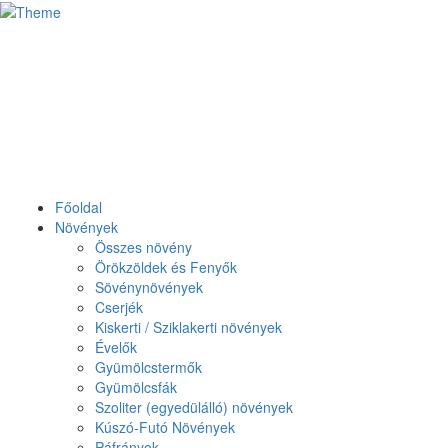
Főoldal
Növények
Összes növény
Örökzöldek és Fenyők
Sövénynövények
Cserjék
Kiskerti / Sziklakerti növények
Évelők
Gyümölcstermők
Gyümölcsfák
Szoliter (egyedülálló) növények
Kúszó-Futó Növények
Páfrányok