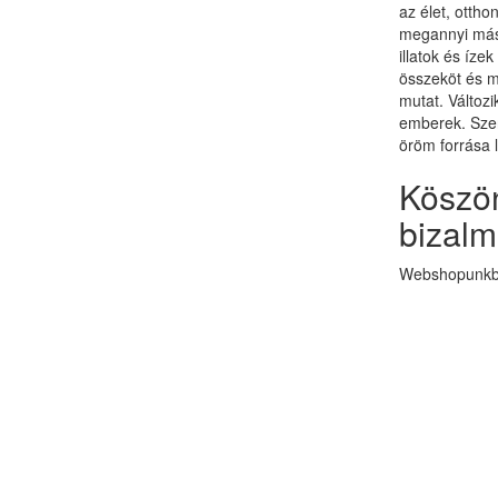
az élet, otth
megannyi más 
illatok és ízek
összeköt és 
mutat. Változi
emberek. Szer
öröm forrása 
Köszön
bizalm
Webshopunkba