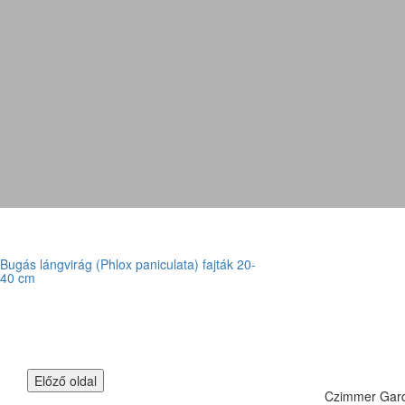
Bugás lángvirág (Phlox paniculata) fajták 20-
40 cm
Czimmer Garde