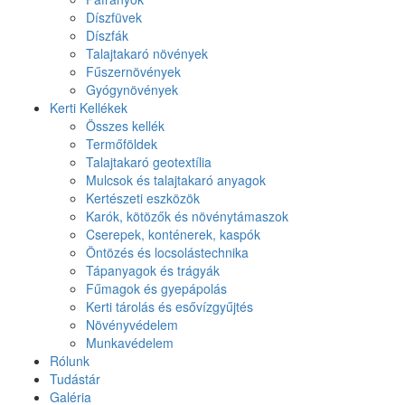
Díszfüvek
Díszfák
Talajtakaró növények
Fűszernövények
Gyógynövények
Kerti Kellékek
Összes kellék
Termőföldek
Talajtakaró geotextília
Mulcsok és talajtakaró anyagok
Kertészeti eszközök
Karók, kötözők és növénytámaszok
Cserepek, konténerek, kaspók
Öntözés és locsolástechnika
Tápanyagok és trágyák
Fűmagok és gyepápolás
Kerti tárolás és esővízgyűjtés
Növényvédelem
Munkavédelem
Rólunk
Tudástár
Galéria