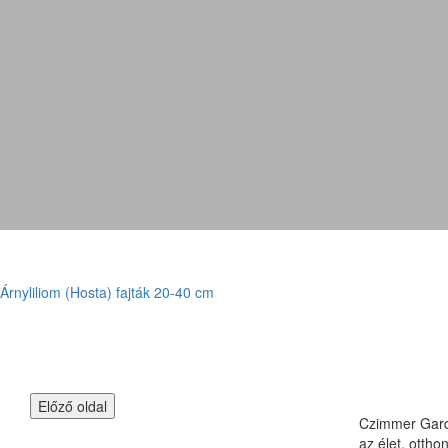
Árnyliliom (Hosta) fajták 20-40 cm
Czimmer Garde
az élet, otth