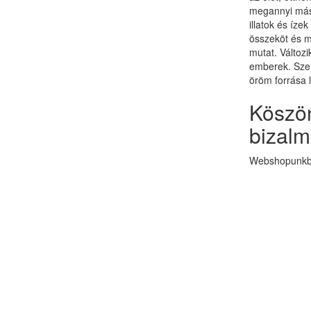
megannyi más 
illatok és ízek
összeköt és 
mutat. Változi
emberek. Szer
öröm forrása 
Köszön
bizalm
Webshopunkba