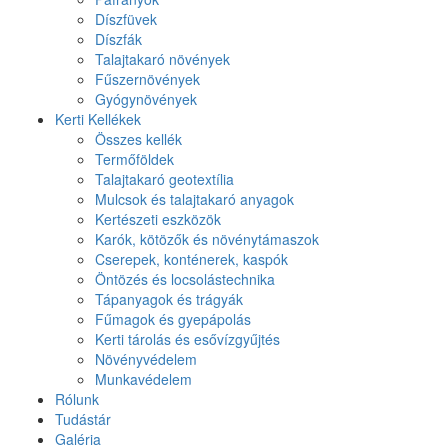
Díszfüvek
Díszfák
Talajtakaró növények
Fűszernövények
Gyógynövények
Kerti Kellékek
Összes kellék
Termőföldek
Talajtakaró geotextília
Mulcsok és talajtakaró anyagok
Kertészeti eszközök
Karók, kötözők és növénytámaszok
Cserepek, konténerek, kaspók
Öntözés és locsolástechnika
Tápanyagok és trágyák
Fűmagok és gyepápolás
Kerti tárolás és esővízgyűjtés
Növényvédelem
Munkavédelem
Rólunk
Tudástár
Galéria