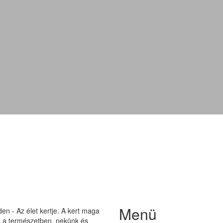
'Elegans'
Menü
n - Az élet kertje. A kert maga
on a természetben, nekünk és