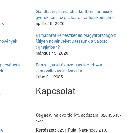
Gondtalan pillanatok a kertben: tanácsok
gyerek- és háziállatbarát kertészkedéshez
ők
április 18, 2026
Klímabarát kertészkedés Magyarországon:
i növények
Milyen növényeket ültessünk a változó
éghajlatban?
március 15, 2026
ó) növények
Forró nyarak és szomjas kertek – a
ek
klímaváltozás kihívásai a ...
július 01, 2025
Kapcsolat
k
Czimmer Garden
Cégnév:
Valeverde Kft, adószám: 32849543-
1-41
Kertészet:
8291 Pula, Náci-hegy 219.
ia