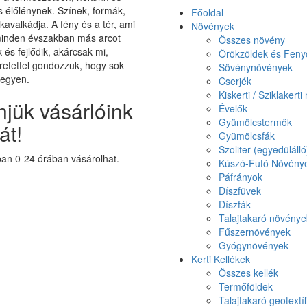
élőlénynek. Színek, formák,
Főoldal
 kavalkádja. A fény és a tér, ami
Növények
minden évszakban más arcot
Összes növény
k és fejlődik, akárcsak mi,
Örökzöldek és Feny
etettel gondozzuk, hogy sok
Sövénynövények
legyen.
Cserjék
Kiskerti / Sziklakert
jük vásárlóink
Évelők
Gyümölcstermők
át!
Gyümölcsfák
Szoliter (egyedüláll
n 0-24 órában vásárolhat.
Kúszó-Futó Növény
Páfrányok
Díszfüvek
Díszfák
Talajtakaró növénye
Fűszernövények
Gyógynövények
Kerti Kellékek
Összes kellék
Termőföldek
Talajtakaró geotextíl