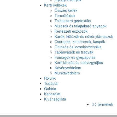
Kerti Kellékek
Összes kellék
Termőföldek
Talajtakaró geotextília
Mulcsok és talajtakaró anyagok
Kertészeti eszközök
Karók, kötözők és növénytámaszok
Cserepek, konténerek, kaspók
Öntözés és locsolástechnika
Tápanyagok és trágyák
Fűmagok és gyepápolás
Kerti tárolás és esővízgyűjtés
Növényvédelem
Munkavédelem
Rólunk
Tudástár
Galéria
Kapcsolat
Kívánságlista
0 termékek