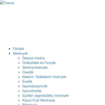
Főoldal
Növények
Összes növény
Örökzöldek és Fenyők
Sövénynövények
Cserjék
Kiskerti / Sziklakerti növények
Évelők
Gyümölcstermők
Gyümölcsfák
Szoliter (egyedülálló) növények
Kúszó-Futó Növények
Páfrányok