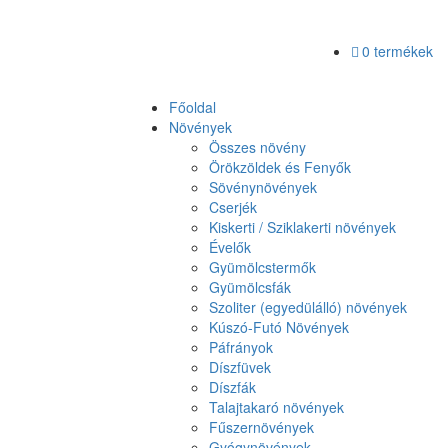
0 termékek
Főoldal
Növények
Összes növény
Örökzöldek és Fenyők
Sövénynövények
Cserjék
Kiskerti / Sziklakerti növények
Évelők
Gyümölcstermők
Gyümölcsfák
Szoliter (egyedülálló) növények
Kúszó-Futó Növények
Páfrányok
Díszfüvek
Díszfák
Talajtakaró növények
Fűszernövények
Gyógynövények