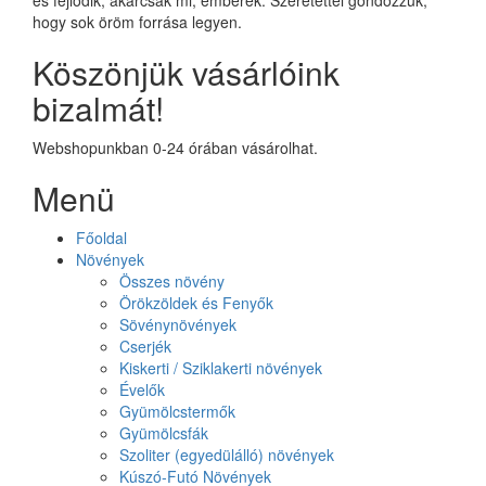
hogy sok öröm forrása legyen.
Köszönjük vásárlóink
bizalmát!
Webshopunkban 0-24 órában vásárolhat.
Menü
Főoldal
Növények
Összes növény
Örökzöldek és Fenyők
Sövénynövények
Cserjék
Kiskerti / Sziklakerti növények
Évelők
Gyümölcstermők
Gyümölcsfák
Szoliter (egyedülálló) növények
Kúszó-Futó Növények