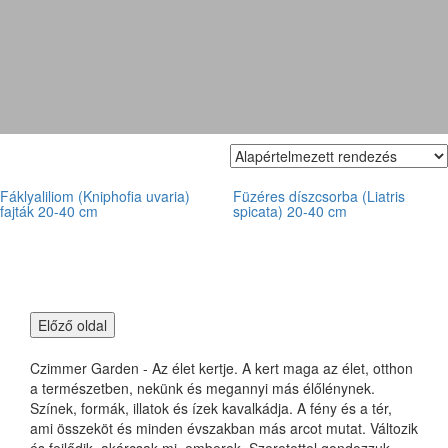
fáklyaliliom
Fáklyaliliom (Kniphofia uvaria)
Füzéres díszcsorba (Liatris
fajták 20-40 cm
spicata) 20-40 cm
Czimmer Garden - Az élet kertje. A kert maga az élet, otthon
a természetben, nekünk és megannyi más élőlénynek.
Színek, formák, illatok és ízek kavalkádja. A fény és a tér,
ami összeköt és minden évszakban más arcot mutat. Változik
és fejlődik, akárcsak mi, emberek. Szeretettel gondozzuk,