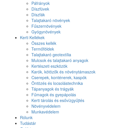
Páfrányok
Díszfüvek
Díszfák
Talajtakaró növények
Fűszernövények
Gyógynövények
Kerti Kellékek
Összes kellék
Termőföldek
Talajtakaró geotextília
Mulcsok és talajtakaró anyagok
Kertészeti eszközök
Karók, kötözők és növénytámaszok
Cserepek, konténerek, kaspók
Öntözés és locsolástechnika
Tápanyagok és trágyák
Fűmagok és gyepápolás
Kerti tárolás és esővízgyűjtés
Növényvédelem
Munkavédelem
Rólunk
Tudástár