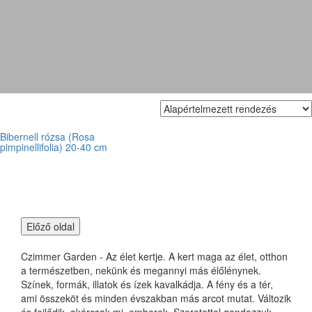
fekete csipkebogyójú rózsa
Bibernell rózsa (Rosa
pimpinellifolia) 20-40 cm
Czimmer Garden - Az élet kertje. A kert maga az élet, otthon
a természetben, nekünk és megannyi más élőlénynek.
Színek, formák, illatok és ízek kavalkádja. A fény és a tér,
ami összeköt és minden évszakban más arcot mutat. Változik
és fejlődik, akárcsak mi, emberek. Szeretettel gondozzuk,