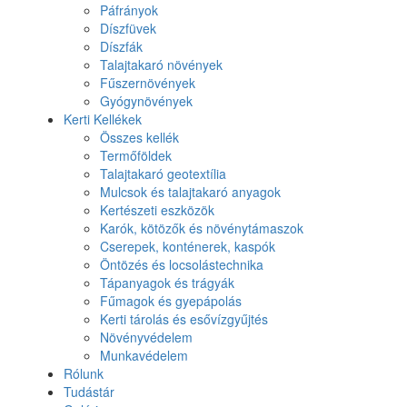
Páfrányok
Díszfüvek
Díszfák
Talajtakaró növények
Fűszernövények
Gyógynövények
Kerti Kellékek
Összes kellék
Termőföldek
Talajtakaró geotextília
Mulcsok és talajtakaró anyagok
Kertészeti eszközök
Karók, kötözők és növénytámaszok
Cserepek, konténerek, kaspók
Öntözés és locsolástechnika
Tápanyagok és trágyák
Fűmagok és gyepápolás
Kerti tárolás és esővízgyűjtés
Növényvédelem
Munkavédelem
Rólunk
Tudástár