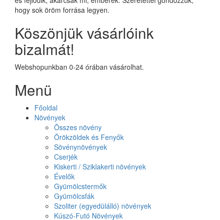
hogy sok öröm forrása legyen.
Köszönjük vásárlóink
bizalmát!
Webshopunkban 0-24 órában vásárolhat.
Menü
Főoldal
Növények
Összes növény
Örökzöldek és Fenyők
Sövénynövények
Cserjék
Kiskerti / Sziklakerti növények
Évelők
Gyümölcstermők
Gyümölcsfák
Szoliter (egyedülálló) növények
Kúszó-Futó Növények