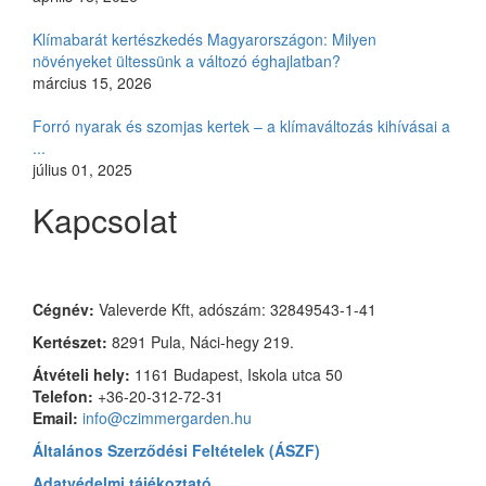
Klímabarát kertészkedés Magyarországon: Milyen
növényeket ültessünk a változó éghajlatban?
március 15, 2026
Forró nyarak és szomjas kertek – a klímaváltozás kihívásai a
...
július 01, 2025
Kapcsolat
Czimmer Garden
Cégnév:
Valeverde Kft, adószám: 32849543-1-41
Kertészet:
8291 Pula, Náci-hegy 219.
Átvételi hely:
1161 Budapest, Iskola utca 50
Telefon:
+36-20-312-72-31
Email:
info@czimmergarden.hu
Általános Szerződési Feltételek (ÁSZF)
Adatvédelmi tájékoztató