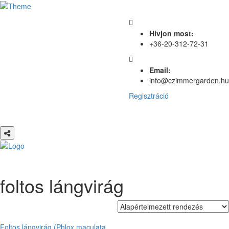
Hívjon most:
+36-20-312-72-31
Email:
info@czimmergarden.hu
Regisztráció
foltos lángvirág
Foltos lángvirág (Phlox maculata