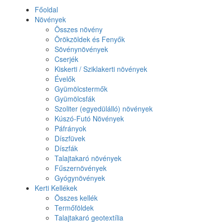
Főoldal
Növények
Összes növény
Örökzöldek és Fenyők
Sövénynövények
Cserjék
Kiskerti / Sziklakerti növények
Évelők
Gyümölcstermők
Gyümölcsfák
Szoliter (egyedülálló) növények
Kúszó-Futó Növények
Páfrányok
Díszfüvek
Díszfák
Talajtakaró növények
Fűszernövények
Gyógynövények
Kerti Kellékek
Összes kellék
Termőföldek
Talajtakaró geotextília