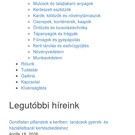
Mulcsok és talajtakaró anyagok
Kertészeti eszközök
Karók, kötözők és növénytámaszok
Cserepek, konténerek, kaspók
Öntözés és locsolástechnika
Tápanyagok és trágyák
Fűmagok és gyepápolás
Kerti tárolás és esővízgyűjtés
Növényvédelem
Munkavédelem
Rólunk
Tudástár
Galéria
Kapcsolat
Kívánságlista
Legutóbbi híreink
Gondtalan pillanatok a kertben: tanácsok gyerek- és
háziállatbarát kertészkedéshez
április 18, 2026