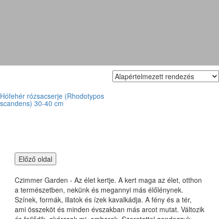
Hófehér rózsacserje
Hófehér rózsacserje (Rhodotypos
scandens) 30-40 cm
Czimmer Garden - Az élet kertje. A kert maga az élet, otthon
a természetben, nekünk és megannyi más élőlénynek.
Színek, formák, illatok és ízek kavalkádja. A fény és a tér,
ami összeköt és minden évszakban más arcot mutat. Változik
és fejlődik, akárcsak mi, emberek. Szeretettel gondozzuk,