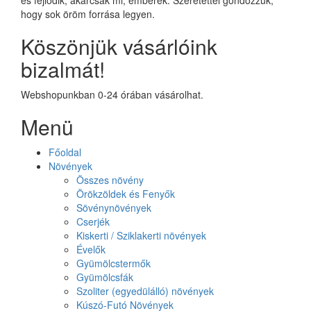
hogy sok öröm forrása legyen.
Köszönjük vásárlóink
bizalmát!
Webshopunkban 0-24 órában vásárolhat.
Menü
Főoldal
Növények
Összes növény
Örökzöldek és Fenyők
Sövénynövények
Cserjék
Kiskerti / Sziklakerti növények
Évelők
Gyümölcstermők
Gyümölcsfák
Szoliter (egyedülálló) növények
Kúszó-Futó Növények