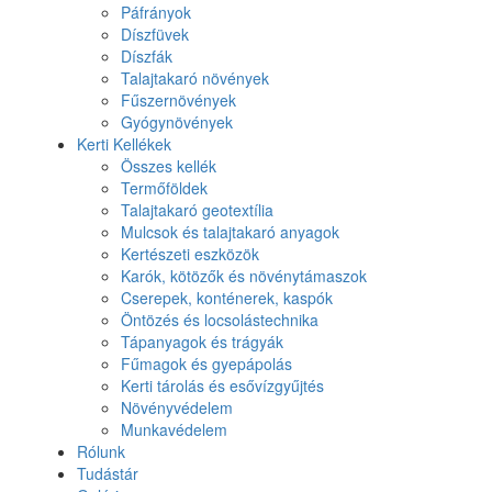
Páfrányok
Díszfüvek
Díszfák
Talajtakaró növények
Fűszernövények
Gyógynövények
Kerti Kellékek
Összes kellék
Termőföldek
Talajtakaró geotextília
Mulcsok és talajtakaró anyagok
Kertészeti eszközök
Karók, kötözők és növénytámaszok
Cserepek, konténerek, kaspók
Öntözés és locsolástechnika
Tápanyagok és trágyák
Fűmagok és gyepápolás
Kerti tárolás és esővízgyűjtés
Növényvédelem
Munkavédelem
Rólunk
Tudástár