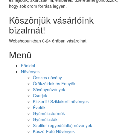
hogy sok öröm forrása legyen.
Köszönjük vásárlóink
bizalmát!
Webshopunkban 0-24 órában vásárolhat.
Menü
Főoldal
Növények
Összes növény
Örökzöldek és Fenyők
Sövénynövények
Cserjék
Kiskerti / Sziklakerti növények
Évelők
Gyümölcstermők
Gyümölcsfák
Szoliter (egyedülálló) növények
Kúszó-Futó Növények