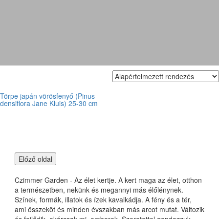
japán lucfenyő
Törpe japán vörösfenyő (Pinus
densiflora Jane Kluis) 25-30 cm
Czimmer Garden - Az élet kertje. A kert maga az élet, otthon
a természetben, nekünk és megannyi más élőlénynek.
Színek, formák, illatok és ízek kavalkádja. A fény és a tér,
ami összeköt és minden évszakban más arcot mutat. Változik
és fejlődik, akárcsak mi, emberek. Szeretettel gondozzuk,