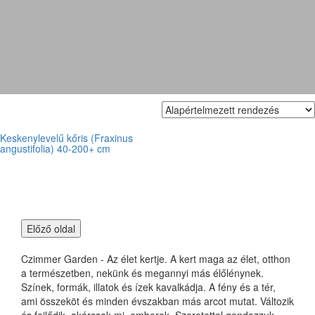
Keskenylevelű kőris
Keskenylevelű kőris (Fraxinus
angustifolia) 40-200+ cm
Czimmer Garden - Az élet kertje. A kert maga az élet, otthon
a természetben, nekünk és megannyi más élőlénynek.
Színek, formák, illatok és ízek kavalkádja. A fény és a tér,
ami összeköt és minden évszakban más arcot mutat. Változik
és fejlődik, akárcsak mi, emberek. Szeretettel gondozzuk,