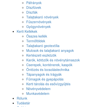
Páfrányok
Díszfüvek
Díszfák
Talajtakaró növények
Fűszernövények
Gyógynövények
Kerti Kellékek
Összes kellék
Termőföldek
Talajtakaró geotextília
Mulcsok és talajtakaró anyagok
Kertészeti eszközök
Karók, kötözők és növénytámaszok
Cserepek, konténerek, kaspók
Öntözés és locsolástechnika
Tápanyagok és trágyák
Fűmagok és gyepápolás
Kerti tárolás és esővízgyűjtés
Növényvédelem
Munkavédelem
Rólunk
Tudástár