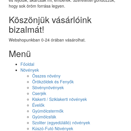
hogy sok öröm forrása legyen.
Köszönjük vásárlóink
bizalmát!
Webshopunkban 0-24 órában vásárolhat.
Menü
Főoldal
Növények
Összes növény
Örökzöldek és Fenyők
Sövénynövények
Cserjék
Kiskerti / Sziklakerti növények
Évelők
Gyümölcstermők
Gyümölcsfák
Szoliter (egyedülálló) növények
Kúszó-Futó Növények