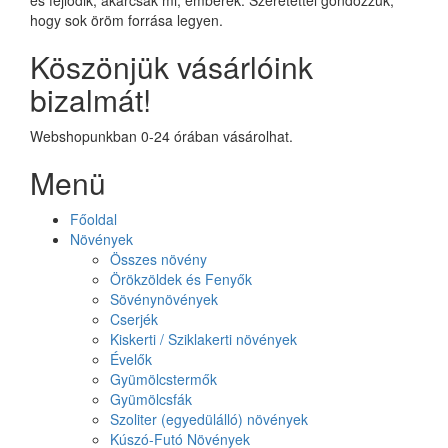
hogy sok öröm forrása legyen.
Köszönjük vásárlóink
bizalmát!
Webshopunkban 0-24 órában vásárolhat.
Menü
Főoldal
Növények
Összes növény
Örökzöldek és Fenyők
Sövénynövények
Cserjék
Kiskerti / Sziklakerti növények
Évelők
Gyümölcstermők
Gyümölcsfák
Szoliter (egyedülálló) növények
Kúszó-Futó Növények