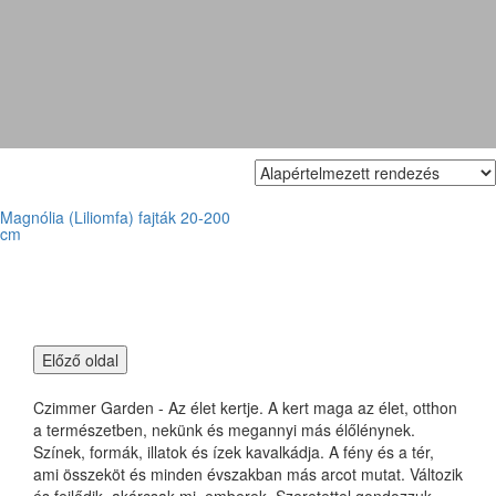
- kobus (fehér virágú)
Magnólia (Liliomfa) fajták 20-200
cm
Czimmer Garden - Az élet kertje. A kert maga az élet, otthon
a természetben, nekünk és megannyi más élőlénynek.
Színek, formák, illatok és ízek kavalkádja. A fény és a tér,
ami összeköt és minden évszakban más arcot mutat. Változik
és fejlődik, akárcsak mi, emberek. Szeretettel gondozzuk,