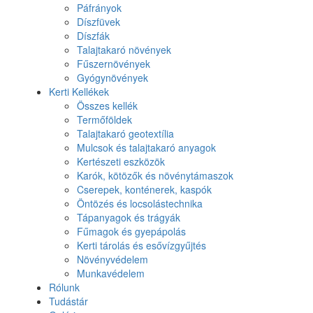
Páfrányok
Díszfüvek
Díszfák
Talajtakaró növények
Fűszernövények
Gyógynövények
Kerti Kellékek
Összes kellék
Termőföldek
Talajtakaró geotextília
Mulcsok és talajtakaró anyagok
Kertészeti eszközök
Karók, kötözők és növénytámaszok
Cserepek, konténerek, kaspók
Öntözés és locsolástechnika
Tápanyagok és trágyák
Fűmagok és gyepápolás
Kerti tárolás és esővízgyűjtés
Növényvédelem
Munkavédelem
Rólunk
Tudástár