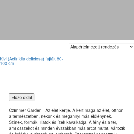
Küllőfolyondár
Kivi (Actinidia deliciosa) fajták 80-
100 cm
Czimmer Garden - Az élet kertje. A kert maga az élet, otthon
a természetben, nekünk és megannyi más élőlénynek.
Színek, formák, illatok és ízek kavalkádja. A fény és a tér,
ami összeköt és minden évszakban más arcot mutat. Változik
és fejlődik, akárcsak mi, emberek. Szeretettel gondozzuk,