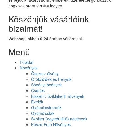
hogy sok öröm forrása legyen.
Köszönjük vásárlóink
bizalmát!
Webshopunkban 0-24 órában vásárolhat.
Menü
Főoldal
Növények
Összes növény
Örökzöldek és Fenyők
Sövénynövények
Cserjék
Kiskerti / Sziklakerti növények
Évelők
Gyümölcstermők
Gyümölcsfák
Szoliter (egyedülálló) növények
Kúszó-Futó Növények