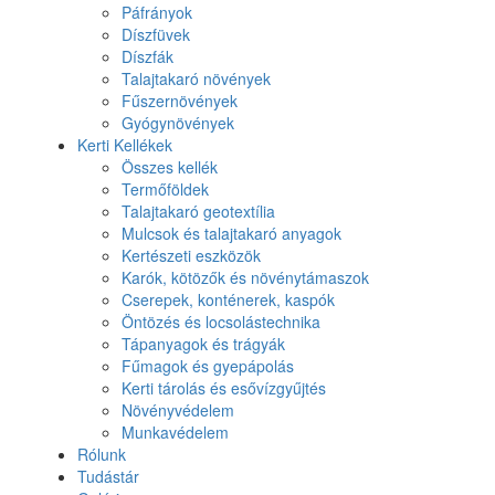
Páfrányok
Díszfüvek
Díszfák
Talajtakaró növények
Fűszernövények
Gyógynövények
Kerti Kellékek
Összes kellék
Termőföldek
Talajtakaró geotextília
Mulcsok és talajtakaró anyagok
Kertészeti eszközök
Karók, kötözők és növénytámaszok
Cserepek, konténerek, kaspók
Öntözés és locsolástechnika
Tápanyagok és trágyák
Fűmagok és gyepápolás
Kerti tárolás és esővízgyűjtés
Növényvédelem
Munkavédelem
Rólunk
Tudástár