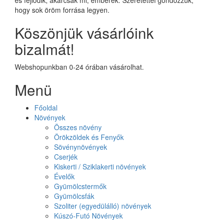
hogy sok öröm forrása legyen.
Köszönjük vásárlóink
bizalmát!
Webshopunkban 0-24 órában vásárolhat.
Menü
Főoldal
Növények
Összes növény
Örökzöldek és Fenyők
Sövénynövények
Cserjék
Kiskerti / Sziklakerti növények
Évelők
Gyümölcstermők
Gyümölcsfák
Szoliter (egyedülálló) növények
Kúszó-Futó Növények