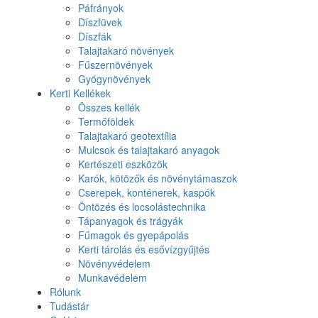
Páfrányok
Díszfüvek
Díszfák
Talajtakaró növények
Fűszernövények
Gyógynövények
Kerti Kellékek
Összes kellék
Termőföldek
Talajtakaró geotextília
Mulcsok és talajtakaró anyagok
Kertészeti eszközök
Karók, kötözők és növénytámaszok
Cserepek, konténerek, kaspók
Öntözés és locsolástechnika
Tápanyagok és trágyák
Fűmagok és gyepápolás
Kerti tárolás és esővízgyűjtés
Növényvédelem
Munkavédelem
Rólunk
Tudástár