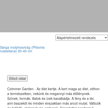
macskahere
Sárga molyhosvirág (Phlomis
russeliana) 20-40 cm
Czimmer Garden - Az élet kertje. A kert maga az élet, otthon
a természetben, nekünk és megannyi más élőlénynek.
Színek, formák, illatok és ízek kavalkádja. A fény és a tér,
ami összeköt és minden évszakban más arcot mutat. Változik
és fejlődik, akárcsak mi, emberek. Szeretettel gondozzuk,