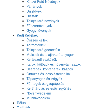
Kúszó-Futó Növények
Páfrányok
Díszfüvek
Díszfák
Talajtakaró növények
Fűszernövények
Gyógynövények
Kerti Kellékek
Összes kellék
Termőföldek
Talajtakaró geotextília
Mulcsok és talajtakaró anyagok
Kertészeti eszközök
Karók, kötözők és növénytámaszok
Cserepek, konténerek, kaspók
Öntözés és locsolástechnika
Tápanyagok és trágyák
Fűmagok és gyepápolás
Kerti tárolás és esővízgyűjtés
Növényvédelem
Munkavédelem
Rólunk
Tudástár