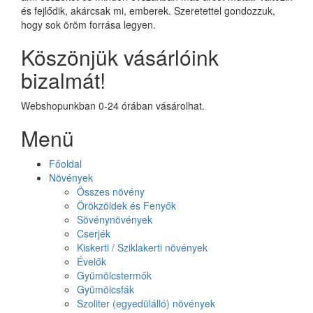
és fejlődik, akárcsak mi, emberek. Szeretettel gondozzuk,
hogy sok öröm forrása legyen.
Köszönjük vásárlóink
bizalmát!
Webshopunkban 0-24 órában vásárolhat.
Menü
Főoldal
Növények
Összes növény
Örökzöldek és Fenyők
Sövénynövények
Cserjék
Kiskerti / Sziklakerti növények
Évelők
Gyümölcstermők
Gyümölcsfák
Szoliter (egyedülálló) növények