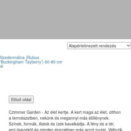
málnaszeder
Szedermálna (Rubus
‘Buckingham Tayberry’) 60-80 cm
4l
Czimmer Garden - Az élet kertje. A kert maga az élet, otthon
a természetben, nekünk és megannyi más élőlénynek.
Színek, formák, illatok és ízek kavalkádja. A fény és a tér,
ami összeköt és minden évszakban más arcot mutat. Változik