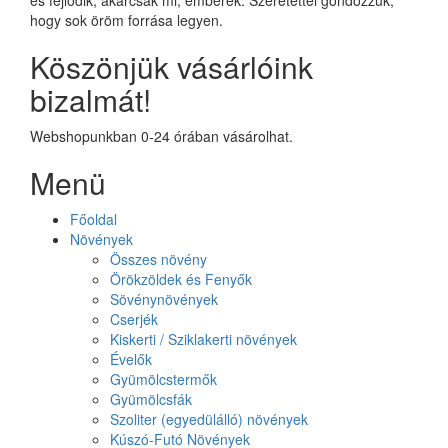
hogy sok öröm forrása legyen.
Köszönjük vásárlóink
bizalmát!
Webshopunkban 0-24 órában vásárolhat.
Menü
Főoldal
Növények
Összes növény
Örökzöldek és Fenyők
Sövénynövények
Cserjék
Kiskerti / Sziklakerti növények
Évelők
Gyümölcstermők
Gyümölcsfák
Szoliter (egyedülálló) növények
Kúszó-Futó Növények