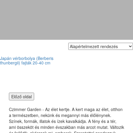
'Maria'
Japán vérborbolya (Berberis
thunbergii) fajták 20-40 cm
Czimmer Garden - Az élet kertje. A kert maga az élet, otthon
a természetben, nekünk és megannyi más élőlénynek.
Színek, formák, illatok és ízek kavalkádja. A fény és a tér,
ami összeköt és minden évszakban más arcot mutat. Változik
és fejlődik, akárcsak mi, emberek. Szeretettel gondozzuk,