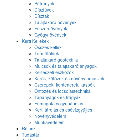
Páfrányok
Díszfüvek
Díszfák
Talajtakaró növények
Fűszernövények
Gyógynövények
Kerti Kellékek
Összes kellék
Termőföldek
Talajtakaró geotextília
Mulcsok és talajtakaró anyagok
Kertészeti eszközök
Karók, kötözők és növénytámaszok
Cserepek, konténerek, kaspók
Öntözés és locsolástechnika
Tápanyagok és trágyák
Fűmagok és gyepápolás
Kerti tárolás és esővízgyűjtés
Növényvédelem
Munkavédelem
Rólunk
Tudástár