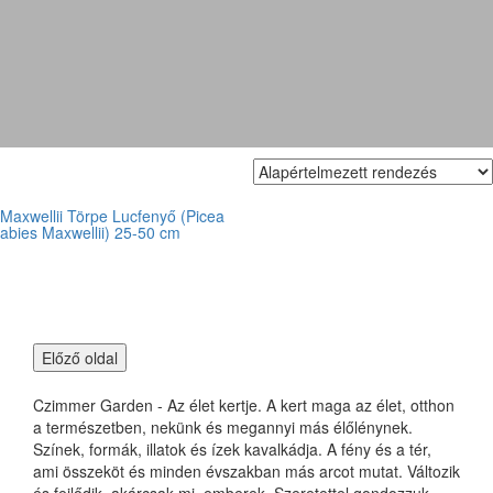
maxwellii törpe luc
Maxwellii Törpe Lucfenyő (Picea
abies Maxwellii) 25-50 cm
Czimmer Garden - Az élet kertje. A kert maga az élet, otthon
a természetben, nekünk és megannyi más élőlénynek.
Színek, formák, illatok és ízek kavalkádja. A fény és a tér,
ami összeköt és minden évszakban más arcot mutat. Változik
és fejlődik, akárcsak mi, emberek. Szeretettel gondozzuk,