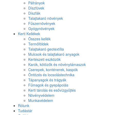
Páfrányok
Díszfüvek
Díszfák
Talajtakaró növények
Fűszernövények
Gyógynövények
Kerti Kellékek
Összes kellék
Termőföldek
Talajtakaró geotextília
Mulcsok és talajtakaró anyagok
Kertészeti eszközök
Karók, kötözők és növénytámaszok
Cserepek, konténerek, kaspók
Öntözés és locsolástechnika
Tápanyagok és trágyák
Fűmagok és gyepápolás
Kerti tárolás és esővízgyűjtés
Növényvédelem
Munkavédelem
Rólunk
Tudástár