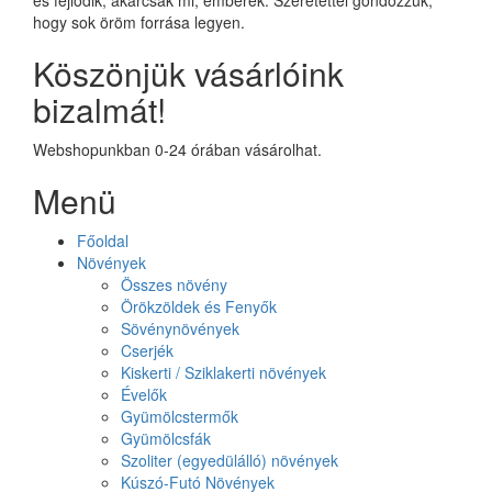
hogy sok öröm forrása legyen.
Köszönjük vásárlóink
bizalmát!
Webshopunkban 0-24 órában vásárolhat.
Menü
Főoldal
Növények
Összes növény
Örökzöldek és Fenyők
Sövénynövények
Cserjék
Kiskerti / Sziklakerti növények
Évelők
Gyümölcstermők
Gyümölcsfák
Szoliter (egyedülálló) növények
Kúszó-Futó Növények