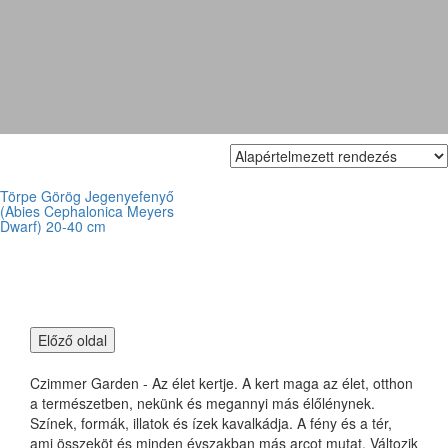
meyers dwarf
Törpe Görög Jegenyefenyő
(Abies Cephalonica Meyers
Dwarf) 20-40 cm
Czimmer Garden - Az élet kertje. A kert maga az élet, otthon
a természetben, nekünk és megannyi más élőlénynek.
Színek, formák, illatok és ízek kavalkádja. A fény és a tér,
ami összeköt és minden évszakban más arcot mutat. Változik