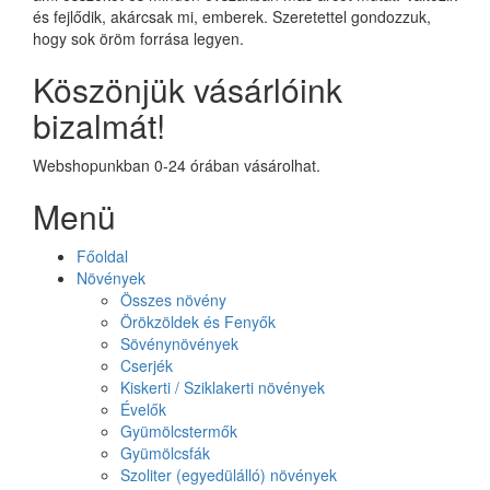
és fejlődik, akárcsak mi, emberek. Szeretettel gondozzuk,
hogy sok öröm forrása legyen.
Köszönjük vásárlóink
bizalmát!
Webshopunkban 0-24 órában vásárolhat.
Menü
Főoldal
Növények
Összes növény
Örökzöldek és Fenyők
Sövénynövények
Cserjék
Kiskerti / Sziklakerti növények
Évelők
Gyümölcstermők
Gyümölcsfák
Szoliter (egyedülálló) növények