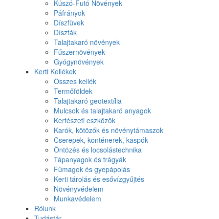
Kúszó-Futó Növények
Páfrányok
Díszfüvek
Díszfák
Talajtakaró növények
Fűszernövények
Gyógynövények
Kerti Kellékek
Összes kellék
Termőföldek
Talajtakaró geotextília
Mulcsok és talajtakaró anyagok
Kertészeti eszközök
Karók, kötözők és növénytámaszok
Cserepek, konténerek, kaspók
Öntözés és locsolástechnika
Tápanyagok és trágyák
Fűmagok és gyepápolás
Kerti tárolás és esővízgyűjtés
Növényvédelem
Munkavédelem
Rólunk
Tudástár