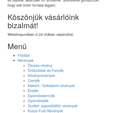
hogy sok öröm forrása legyen.
Köszönjük vásárlóink
bizalmát!
Webshopunkban 0-24 órában vásárolhat.
Menü
Főoldal
Növények
Összes növény
Örökzöldek és Fenyők
Sövénynövények
Cserjék
Kiskerti / Sziklakerti növények
Évelők
Gyümölcstermők
Gyümölcsfák
Szoliter (egyedülálló) növények
Kúszó-Futó Növények