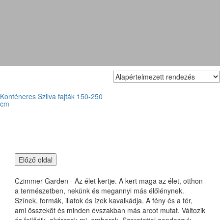
Nemtudom
Konténeres Szilva fajták 150-250
cm
Czimmer Garden - Az élet kertje. A kert maga az élet, otthon
a természetben, nekünk és megannyi más élőlénynek.
Színek, formák, illatok és ízek kavalkádja. A fény és a tér,
ami összeköt és minden évszakban más arcot mutat. Változik
és fejlődik, akárcsak mi, emberek. Szeretettel gondozzuk,