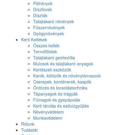
Páfrányok
Díszfüvek
Díszfák
Talajtakaró növények
Fűszernövények
Gyógynövények
Kerti Kellékek
Összes kellék
Termőföldek
Talajtakaró geotextília
Mulcsok és talajtakaró anyagok
Kertészeti eszközök
Karók, kötözők és növénytámaszok
Cserepek, konténerek, kaspók
Öntözés és locsolástechnika
Tápanyagok és trágyák
Fűmagok és gyepápolás
Kerti tárolás és esővízgyűjtés
Növényvédelem
Munkavédelem
Rólunk
Tudástár