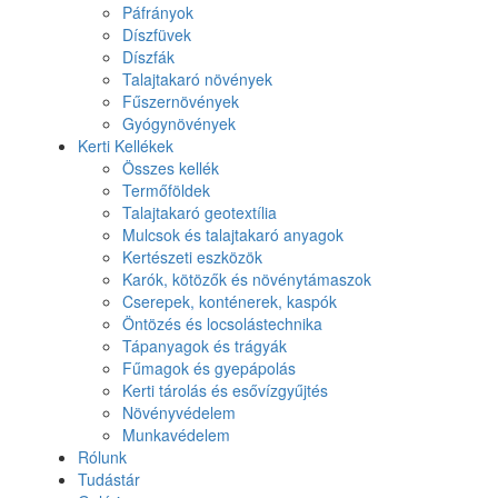
Páfrányok
Díszfüvek
Díszfák
Talajtakaró növények
Fűszernövények
Gyógynövények
Kerti Kellékek
Összes kellék
Termőföldek
Talajtakaró geotextília
Mulcsok és talajtakaró anyagok
Kertészeti eszközök
Karók, kötözők és növénytámaszok
Cserepek, konténerek, kaspók
Öntözés és locsolástechnika
Tápanyagok és trágyák
Fűmagok és gyepápolás
Kerti tárolás és esővízgyűjtés
Növényvédelem
Munkavédelem
Rólunk
Tudástár