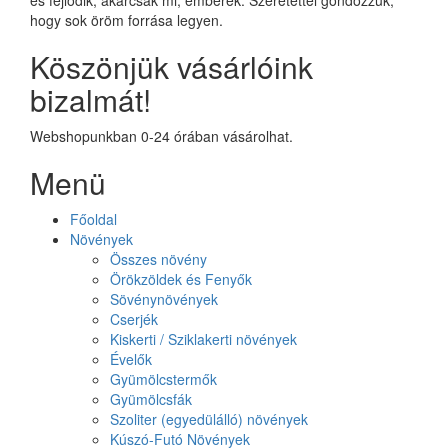
hogy sok öröm forrása legyen.
Köszönjük vásárlóink
bizalmát!
Webshopunkban 0-24 órában vásárolhat.
Menü
Főoldal
Növények
Összes növény
Örökzöldek és Fenyők
Sövénynövények
Cserjék
Kiskerti / Sziklakerti növények
Évelők
Gyümölcstermők
Gyümölcsfák
Szoliter (egyedülálló) növények
Kúszó-Futó Növények