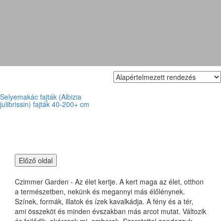
'Ombrella'
Selyemakác fajták (Albizia
julibrissin) fajták 40-200+ cm
Czimmer Garden - Az élet kertje. A kert maga az élet, otthon
a természetben, nekünk és megannyi más élőlénynek.
Színek, formák, illatok és ízek kavalkádja. A fény és a tér,
ami összeköt és minden évszakban más arcot mutat. Változik
és fejlődik, akárcsak mi, emberek. Szeretettel gondozzuk,