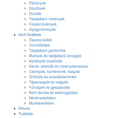
Páfrányok
Díszfüvek
Díszfák
Talajtakaró növények
Fűszernövények
Gyógynövények
Kerti Kellékek
Összes kellék
Termőföldek
Talajtakaró geotextília
Mulcsok és talajtakaró anyagok
Kertészeti eszközök
Karók, kötözők és növénytámaszok
Cserepek, konténerek, kaspók
Öntözés és locsolástechnika
Tápanyagok és trágyák
Fűmagok és gyepápolás
Kerti tárolás és esővízgyűjtés
Növényvédelem
Munkavédelem
Rólunk
Tudástár