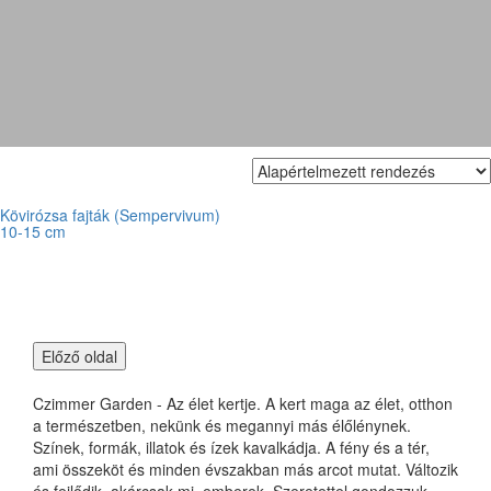
'Othello'
Kövirózsa fajták (Sempervivum)
10-15 cm
Czimmer Garden - Az élet kertje. A kert maga az élet, otthon
a természetben, nekünk és megannyi más élőlénynek.
Színek, formák, illatok és ízek kavalkádja. A fény és a tér,
ami összeköt és minden évszakban más arcot mutat. Változik
és fejlődik, akárcsak mi, emberek. Szeretettel gondozzuk,