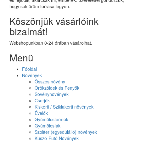
hogy sok öröm forrása legyen.
Köszönjük vásárlóink
bizalmát!
Webshopunkban 0-24 órában vásárolhat.
Menü
Főoldal
Növények
Összes növény
Örökzöldek és Fenyők
Sövénynövények
Cserjék
Kiskerti / Sziklakerti növények
Évelők
Gyümölcstermők
Gyümölcsfák
Szoliter (egyedülálló) növények
Kúszó-Futó Növények