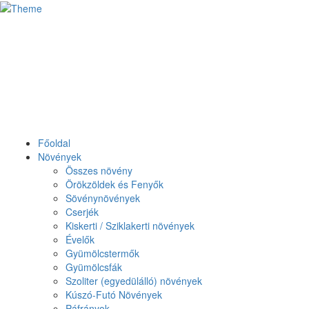
Főoldal
Növények
Összes növény
Örökzöldek és Fenyők
Sövénynövények
Cserjék
Kiskerti / Sziklakerti növények
Évelők
Gyümölcstermők
Gyümölcsfák
Szoliter (egyedülálló) növények
Kúszó-Futó Növények
Páfrányok