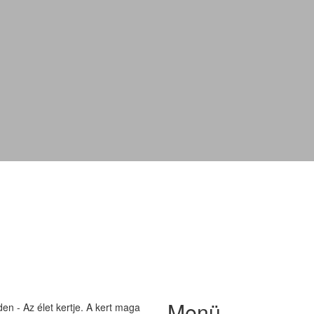
'Ouverture'
Menü
n - Az élet kertje. A kert maga