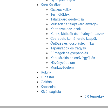
Kerti Kellékek
Összes kellék
Termőföldek
Talajtakaró geotextília
Mulcsok és talajtakaró anyagok
Kertészeti eszközök
Karók, kötözők és növénytámaszok
Cserepek, konténerek, kaspók
Öntözés és locsolástechnika
Tápanyagok és trágyák
Fűmagok és gyepápolás
Kerti tárolás és esővízgyűjtés
Növényvédelem
Munkavédelem
Rólunk
Tudástár
Galéria
Kapcsolat
Kívánságlista
0 termékek