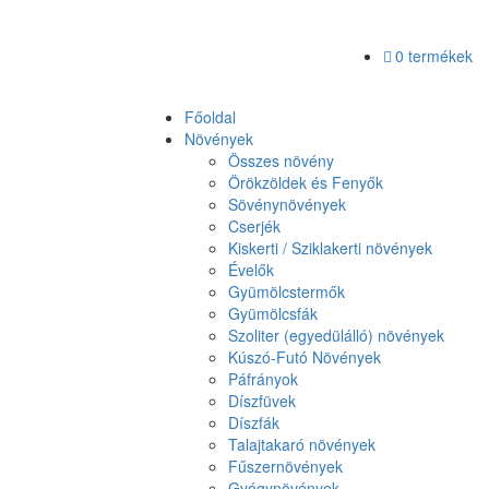
0 termékek
Főoldal
Növények
Összes növény
Örökzöldek és Fenyők
Sövénynövények
Cserjék
Kiskerti / Sziklakerti növények
Évelők
Gyümölcstermők
Gyümölcsfák
Szoliter (egyedülálló) növények
Kúszó-Futó Növények
Páfrányok
Díszfüvek
Díszfák
Talajtakaró növények
Fűszernövények
Gyógynövények