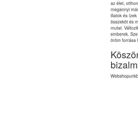
az élet, otth
megannyi más 
illatok és ízek
összeköt és 
mutat. Változi
emberek. Szer
öröm forrása 
Köszön
bizalm
Webshopunkba