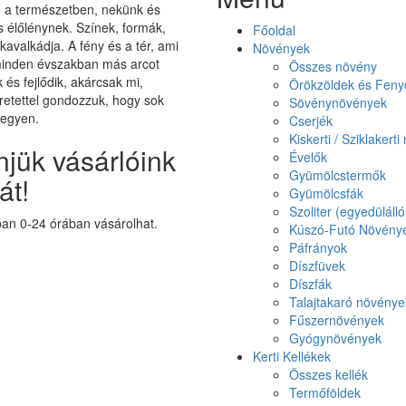
on a természetben, nekünk és
élőlénynek. Színek, formák,
Főoldal
 kavalkádja. A fény és a tér, ami
Növények
minden évszakban más arcot
Összes növény
k és fejlődik, akárcsak mi,
Örökzöldek és Feny
etettel gondozzuk, hogy sok
Sövénynövények
legyen.
Cserjék
Kiskerti / Sziklakert
jük vásárlóink
Évelők
Gyümölcstermők
át!
Gyümölcsfák
Szoliter (egyedüláll
n 0-24 órában vásárolhat.
Kúszó-Futó Növény
Páfrányok
Díszfüvek
Díszfák
Talajtakaró növénye
Fűszernövények
Gyógynövények
Kerti Kellékek
Összes kellék
Termőföldek