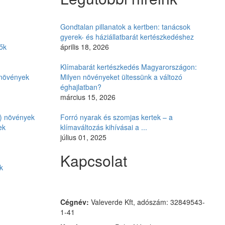
Gondtalan pillanatok a kertben: tanácsok
gyerek- és háziállatbarát kertészkedéshez
ők
április 18, 2026
Klímabarát kertészkedés Magyarországon:
i növények
Milyen növényeket ültessünk a változó
éghajlatban?
március 15, 2026
ó) növények
Forró nyarak és szomjas kertek – a
ek
klímaváltozás kihívásai a ...
július 01, 2025
Kapcsolat
k
Czimmer Garden
Cégnév:
Valeverde Kft, adószám: 32849543-
1-41