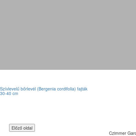
Szívlevelű bőrlevél (Bergenia cordifolia) fajták
30-40 cm
Czimmer Garde