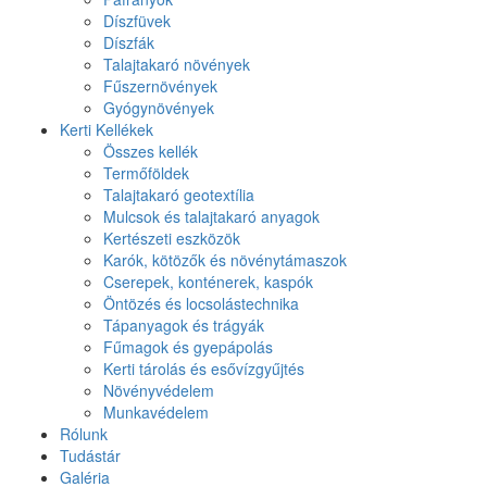
Díszfüvek
Díszfák
Talajtakaró növények
Fűszernövények
Gyógynövények
Kerti Kellékek
Összes kellék
Termőföldek
Talajtakaró geotextília
Mulcsok és talajtakaró anyagok
Kertészeti eszközök
Karók, kötözők és növénytámaszok
Cserepek, konténerek, kaspók
Öntözés és locsolástechnika
Tápanyagok és trágyák
Fűmagok és gyepápolás
Kerti tárolás és esővízgyűjtés
Növényvédelem
Munkavédelem
Rólunk
Tudástár
Galéria