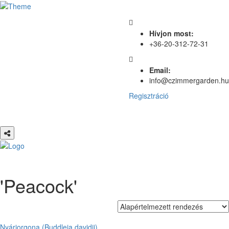
Hívjon most:
+36-20-312-72-31
Email:
info@czimmergarden.hu
Regisztráció
'Peacock'
Nyáriorgona (Buddleja davidii)