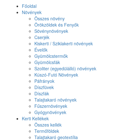
Főoldal
Növények
Összes növény
Örökzöldek és Fenyők
Sövénynövények
Cserjék
Kiskerti / Sziklakerti növények
Évelők
Gyümölcstermők
Gyümölcsfák
Szoliter (egyedülálló) növények
Kúszó-Futó Növények
Páfrányok
Díszfüvek
Díszfák
Talajtakaró növények
Fűszernövények
Gyógynövények
Kerti Kellékek
Összes kellék
Termőföldek
Talajtakaró geotextília