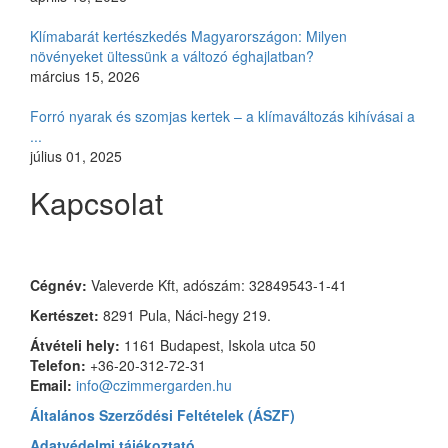
Klímabarát kertészkedés Magyarországon: Milyen
növényeket ültessünk a változó éghajlatban?
március 15, 2026
Forró nyarak és szomjas kertek – a klímaváltozás kihívásai a
...
július 01, 2025
Kapcsolat
Czimmer Garden
Cégnév:
Valeverde Kft, adószám: 32849543-1-41
Kertészet:
8291 Pula, Náci-hegy 219.
Átvételi hely:
1161 Budapest, Iskola utca 50
Telefon:
+36-20-312-72-31
Email:
info@czimmergarden.hu
Általános Szerződési Feltételek (ÁSZF)
Adatvédelmi tájékoztató