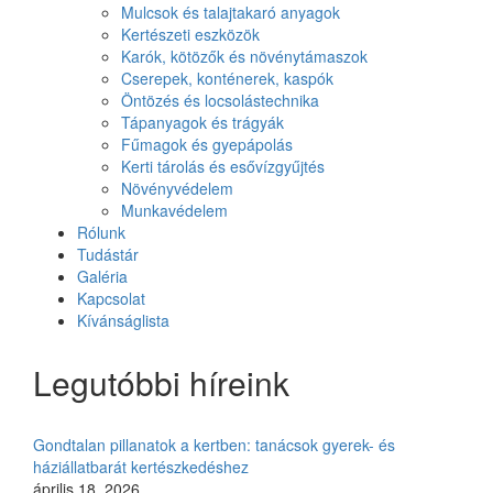
Mulcsok és talajtakaró anyagok
Kertészeti eszközök
Karók, kötözők és növénytámaszok
Cserepek, konténerek, kaspók
Öntözés és locsolástechnika
Tápanyagok és trágyák
Fűmagok és gyepápolás
Kerti tárolás és esővízgyűjtés
Növényvédelem
Munkavédelem
Rólunk
Tudástár
Galéria
Kapcsolat
Kívánságlista
Legutóbbi híreink
Gondtalan pillanatok a kertben: tanácsok gyerek- és
háziállatbarát kertészkedéshez
április 18, 2026