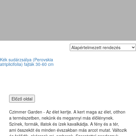
perovskia
Kék sudárzsálya (Perovskia
atriplicifolia) fajták 30-60 cm
Czimmer Garden - Az élet kertje. A kert maga az élet, otthon
a természetben, nekünk és megannyi más élőlénynek.
Színek, formák, illatok és ízek kavalkádja. A fény és a tér,
ami összeköt és minden évszakban más arcot mutat. Változik
és fejlődik, akárcsak mi, emberek. Szeretettel gondozzuk,