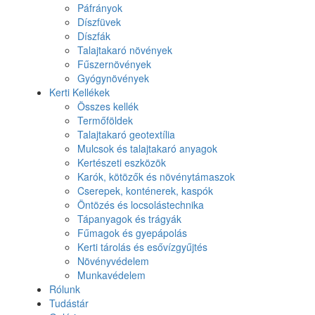
Páfrányok
Díszfüvek
Díszfák
Talajtakaró növények
Fűszernövények
Gyógynövények
Kerti Kellékek
Összes kellék
Termőföldek
Talajtakaró geotextília
Mulcsok és talajtakaró anyagok
Kertészeti eszközök
Karók, kötözők és növénytámaszok
Cserepek, konténerek, kaspók
Öntözés és locsolástechnika
Tápanyagok és trágyák
Fűmagok és gyepápolás
Kerti tárolás és esővízgyűjtés
Növényvédelem
Munkavédelem
Rólunk
Tudástár