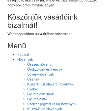
hogy sok öröm forrása legyen.
Köszönjük vásárlóink
bizalmát!
Webshopunkban 0-24 órában vásárolhat.
Menü
Főoldal
Növények
Összes növény
Örökzöldek és Fenyők
Sövénynövények
Cserjék
Kiskerti / Sziklakerti növények
Évelők
Gyümölcstermők
Gyümölcsfák
Szoliter (egyedülálló) növények
Kúszó-Futó Növények