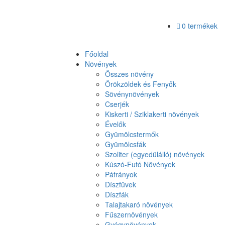
0 termékek
Főoldal
Növények
Összes növény
Örökzöldek és Fenyők
Sövénynövények
Cserjék
Kiskerti / Sziklakerti növények
Évelők
Gyümölcstermők
Gyümölcsfák
Szoliter (egyedülálló) növények
Kúszó-Futó Növények
Páfrányok
Díszfüvek
Díszfák
Talajtakaró növények
Fűszernövények
Gyógynövények