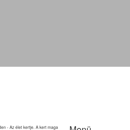
Perui földicseresznye
Menü
n - Az élet kertje. A kert maga