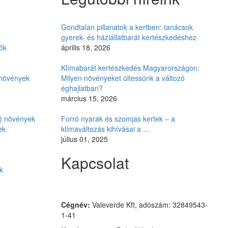
Gondtalan pillanatok a kertben: tanácsok
gyerek- és háziállatbarát kertészkedéshez
ők
április 18, 2026
Klímabarát kertészkedés Magyarországon:
i növények
Milyen növényeket ültessünk a változó
éghajlatban?
március 15, 2026
ó) növények
Forró nyarak és szomjas kertek – a
ek
klímaváltozás kihívásai a ...
július 01, 2025
Kapcsolat
k
Czimmer Garden
Cégnév:
Valeverde Kft, adószám: 32849543-
1-41