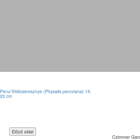
Perui földicseresznye (Physalis peruviana) 15-
20 cm
Czimmer Garde