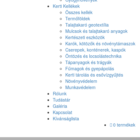
Kerti Kellékek
Összes kellék
Termőföldek
Talajtakaró geotextília
Mulcsok és talajtakaró anyagok
Kertészeti eszközök
Karók, kötözők és növénytámaszok
Cserepek, konténerek, kaspók
Öntözés és locsolástechnika
Tápanyagok és trágyák
Fűmagok és gyepápolás
Kerti tárolás és esővízgyűjtés
Növényvédelem
Munkavédelem
Rólunk
Tudástár
Galéria
Kapcsolat
Kívánságlista
0 termékek