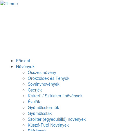
Főoldal
Növények
Összes növény
Örökzöldek és Fenyők
Sövénynövények
Cserjék
Kiskerti / Sziklakerti növények
Évelők
Gyümölcstermők
Gyümölcsfák
Szoliter (egyedülálló) növények
Kúszó-Futó Növények
Páfrányok