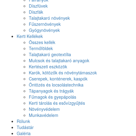
Díszfüvek
Díszfák
Talajtakaró növények
Fűszernövények
Gyógynövények
Kerti Kellékek
Összes kellék
Termőföldek
Talajtakaró geotextília
Mulcsok és talajtakaró anyagok
Kertészeti eszközök
Karók, kötözők és növénytámaszok
Cserepek, konténerek, kaspók
Öntözés és locsolástechnika
Tápanyagok és trágyák
Fűmagok és gyepápolás
Kerti tárolás és esővízgyűjtés
Növényvédelem
Munkavédelem
Rólunk
Tudástár
Galéria