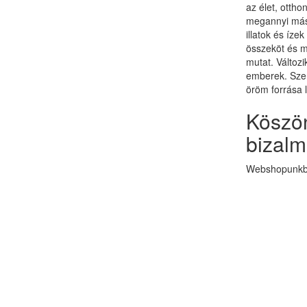
az élet, otth
megannyi más 
illatok és ízek
összeköt és 
mutat. Változi
emberek. Szer
öröm forrása 
Köszön
bizalm
Webshopunkba