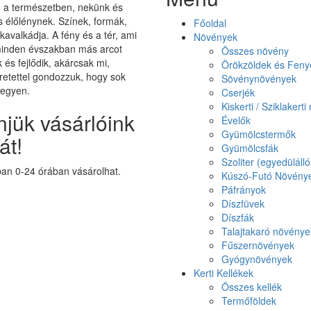
on a természetben, nekünk és
élőlénynek. Színek, formák,
Főoldal
 kavalkádja. A fény és a tér, ami
Növények
minden évszakban más arcot
Összes növény
k és fejlődik, akárcsak mi,
Örökzöldek és Feny
etettel gondozzuk, hogy sok
Sövénynövények
legyen.
Cserjék
Kiskerti / Sziklakert
jük vásárlóink
Évelők
Gyümölcstermők
át!
Gyümölcsfák
Szoliter (egyedüláll
n 0-24 órában vásárolhat.
Kúszó-Futó Növény
Páfrányok
Díszfüvek
Díszfák
Talajtakaró növénye
Fűszernövények
Gyógynövények
Kerti Kellékek
Összes kellék
Termőföldek